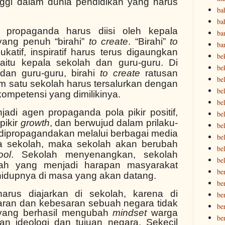
tinggi dalam dunia pendidikan yang harus
ba
ba
 propaganda harus diisi oleh kepala
ba
yang penuh “birahi”
to create
. “Birahi”
to
ba
dukatif, inspiratif harus terus digaungkan
be
itu kepala sekolah dan guru-guru. Di
be
dan guru-guru, birahi
to create
ratusan
be
m satu sekolah harus tersalurkan dengan
bel
ompetensi yang dimilikinya.
bel
adi agen propaganda pola pikir positif,
be
 pikir
growth
, dan berwujud dalam prilaku-
bel
n dipropagandakan melalui berbagai media
be
ga sekolah, maka sekolah akan berubah
be
ool
. Sekolah menyenangkan, sekolah
be
h yang menjadi harapan masyarakat
be
idupnya di masa yang akan datang.
be
harus diajarkan di sekolah, karena di
be
ran dan kebesaran sebuah negara tidak
be
 yang berhasil mengubah
mindset
warga
be
n ideologi dan tujuan negara. Sekecil