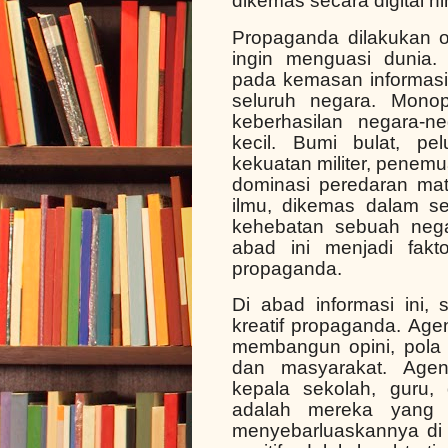
dikemas secara digital 
Propaganda dilakukan o
ingin menguasi dunia.
pada kemasan informasi
seluruh negara. Monop
keberhasilan negara-n
kecil. Bumi bulat, pel
kekuatan militer, penem
dominasi peredaran m
ilmu, dikemas dalam s
kehebatan sebuah nega
abad ini menjadi fakt
propaganda.
Di abad informasi ini,
kreatif propaganda. Age
membangun opini, pola p
dan masyarakat. Agen
kepala sekolah, guru,
adalah mereka yang
menyebarluaskannya di