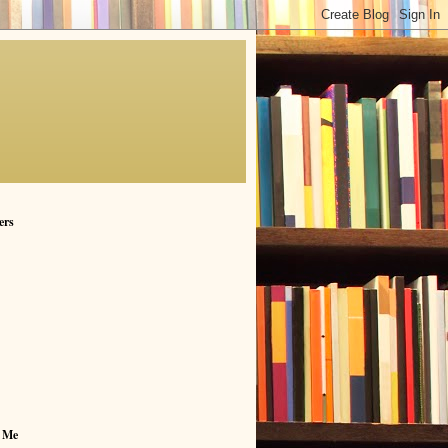
ers
 Me