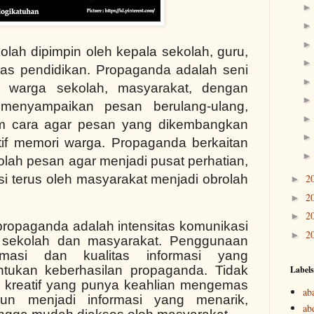
lah dipimpin oleh kepala sekolah, guru,
as pendidikan. Propaganda adalah seni
 warga sekolah, masyarakat, dengan
enyampaikan pesan berulang-ulang,
m cara agar pesan yang dikembangkan
tif memori warga. Propaganda berkaitan
olah pesan agar menjadi pusat perhatian,
asi terus oleh masyarakat menjadi obrolah
2
►
2
►
2
►
 propaganda adalah intensitas komunikasi
2
►
 sekolah dan masyarakat. Penggunaan
rmasi dan kualitas informasi yang
ntukan keberhasilan propaganda. Tidak
Labels
m kreatif yang punya keahlian mengemas
ab
pun menjadi informasi yang menarik,
ab