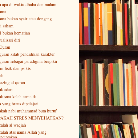
a apa di waktu dhuha dan malam
ama
ama bukan syair atau dongeng
li saham
al bukan kematian
ualisasi diri
 Quran
 quran kitab pendidikan karakter
 quran sebagai paradigma berpikir
m fisik dan psikis
ah
azing al quran
ak adam
ak sma kalah sama tk
a yang hraus dipelajari
akah nabi muhammad buta huruf
PAKAH STRES MENYEHATKAN?
calah al waqiah
calah atas nama Allah yang
nciptakan