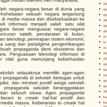
hingga mudah diakses oleh masyarakat.
ad
leh negara-negara besar di dunia yang
ag
 Kehebatan sebuah negara tergantung
ag
 di media massa dan disebarluaskan ke
ah
oli informasi menjadi salah satu alat
aj
egara besar menguasai negara-negara
akt
uncuran satelit, pendaratan di bulan,
al
uan teknologi, penerapan sistem ekonomi,
al
ata uang dan paradgima pengembangan
al
ebuah propaganda demi eksistensi dan
ala
ra. Penguasaan teknologi informasi di
all
or vital guna menunjang keberhasilan
am
an
 sekolah selayaknya memiliki agen-agen
an
n propaganda di sekolah bertugas untuk
ap
ikir, dan mindset positif warga sekolah
ap
 propaganda sekolah beranggotakan
A
 dan seluruh siswa. Agen propaganda
ba
 berani
to create
hal-hal positif dan
ba
 media massa. Keberanian
to create
hal
me