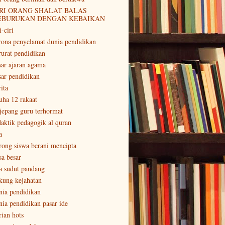
RI ORANG SHALAT BALAS
EBURUKAN DENGAN KEBAIKAN
i-ciri
rona penyelamat dunia pendidikan
rurat pendidikan
sar ajaran agama
sar pendidikan
ita
uha 12 rakaat
 jepang guru terhormat
daktik pedagogik al quran
a
rong siswa berani mencipta
sa besar
a sudut pandang
kung kejahatan
nia pendidikan
nia pendidikan pasar ide
rian hots