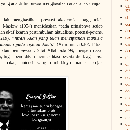
a yang ada di Indonesia menghasilkan anak-anak dengan
CI
K
cir
idak menghasilkan prestasi akademik tinggi, telah
co
 Maslow (1954) menjelaskan “pada prinsipnya setiap
da
an aktif kearah pertumbuhan aktualisasi potensi-potensi
da
 219).
“
fitrah
Allah yang telah men
ciptakan
manusia
da
erubahan pada ciptaan Allah.
” (Ar ruum, 30:30). Fitrah
der
, atau pembawaan. Sifat Allah ada 99, menjadi dasar
, tugas pendidikan memfasilitasi peserta didik agar bisa
dh
fat, bakat, potensi yang dimilikinya manusia sejak
di
di
do
do
do
du
du
du
du
du