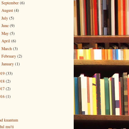
September
(6)
►
August
(4)
►
July
(5)
►
June
(9)
►
May
(5)
►
April
(6)
►
March
(3)
►
February
(2)
►
January
(1)
►
019
(33)
018
(2)
017
(2)
016
(1)
ad kuantum
dul mu'ti