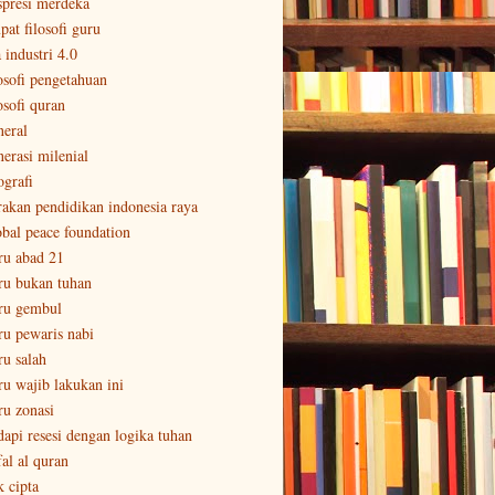
spresi merdeka
pat filosofi guru
 industri 4.0
losofi pengetahuan
osofi quran
neral
nerasi milenial
ografi
rakan pendidikan indonesia raya
obal peace foundation
ru abad 21
ru bukan tuhan
ru gembul
ru pewaris nabi
ru salah
ru wajib lakukan ini
ru zonasi
dapi resesi dengan logika tuhan
fal al quran
k cipta