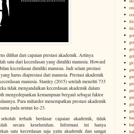
ek
em
era
fi
fil
ge
ge
ge
rus dilihat dari capaian prestasi akademik. Artinya
ge
lah satu dari kecerdasan yang dimiliki manusia. Howard
gl
lan kecerdasan dimiliki manusia. Jadi selain prestasi
gu
ang harus diapresiasi dari manusia. Prestasi akademik
gu
 kecerdasan manusia. Stanley (2015) setelah meneliti 733
gu
ereka tidak mengandalkan kecerdasan akademik dalam
gu
bih mengedepankan kemampuan bergaul sebagai faktor
gu
ilannya. Para miliarder menempatkan prestasi akademik
gu
rnama pada urutan ke-23.
gu
ha
 sekolah terbaik berdasar capaian akademik, tidak
ha
olah secara keseluruhan. Informasi ini hanya
ha
kan satu kecerdasan saja yaitu akademik dan sangat