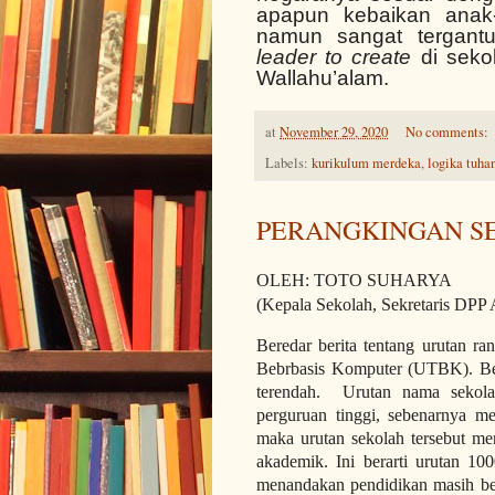
apapun kebaikan anak
namun sangat tergant
leader to create
di sekol
Wallahu’alam.
at
November 29, 2020
No comments:
Labels:
kurikulum merdeka
,
logika tuha
PERANGKINGAN S
OLEH: TOTO SUHARYA
(Kepala Sekolah, Sekretaris DPP
Beredar berita tentang urutan ra
Bebrbasis Komputer (UTBK). Berd
terendah. Urutan nama sekola
perguruan tinggi, sebenarnya m
maka urutan sekolah tersebut men
akademik. Ini berarti urutan 1
menandakan pendidikan masih ber