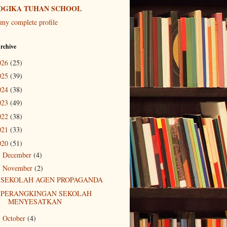
OGIKA TUHAN SCHOOL
my complete profile
rchive
026
(25)
025
(39)
024
(38)
023
(49)
022
(38)
021
(33)
020
(51)
December
(4)
►
November
(2)
▼
SEKOLAH AGEN PROPAGANDA
PERANGKINGAN SEKOLAH
MENYESATKAN
October
(4)
►