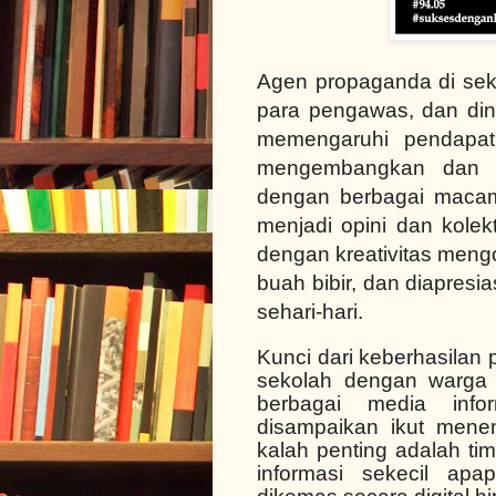
Agen propaganda di seko
para pengawas, dan din
memengaruhi pendapat
mengembangkan dan m
dengan berbagai maca
menjadi opini dan kolek
dengan kreativitas meng
buah bibir, dan diapresi
sehari-hari.
Kunci dari keberhasilan
sekolah dengan warga
berbagai media info
disampaikan ikut mene
kalah penting adalah ti
informasi sekecil apa