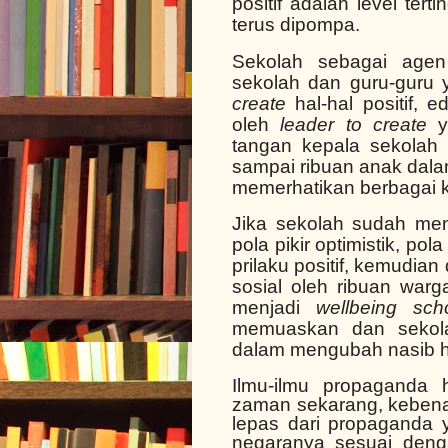
positif adalah level ter
terus dipompa.
Sekolah sebagai agen
sekolah dan guru-guru 
create
hal-hal positif, e
oleh
leader to create
ya
tangan kepala sekolah 
sampai ribuan anak dala
memerhatikan berbagai k
Jika sekolah sudah menj
pola pikir optimistik, pola
prilaku positif, kemudia
sosial oleh ribuan war
menjadi
wellbeing sch
memuaskan dan sekola
dalam mengubah nasib h
Ilmu-ilmu propaganda 
zaman sekarang, kebena
lepas dari propaganda
negaranya sesuai denga