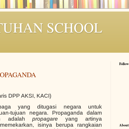
TUHAN SCHOOL
Follow
ROPAGANDA
aris DPP AKSI, KACI)
baga yang ditugasi negara untuk
uan-tujuan negara. Propaganda dalam
rn adalah
propagare
yang artinya
emekarkan, isinya berupa rangkaian
About