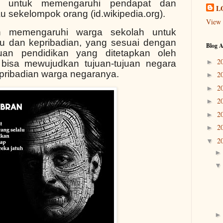
n untuk memengaruhi pendapat dan
L
 sekelompok orang (id.wikipedia.org).
View 
h memengaruhi warga sekolah untuk
laku dan kepribadian, yang sesuai dengan
Blog A
ujuan pendidikan yang ditetapkan oleh
2
►
 bisa mewujudkan tujuan-tujuan negara
epribadian warga negaranya.
2
►
2
►
2
►
2
►
2
►
2
▼