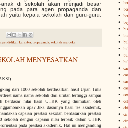
ber
-anak di sekolah akan menjadi besar
ber
ung pada para agen propaganda dan
ah yaitu kepala sekolah dan guru-guru.
be
be
bi
bi
bu
n
,
pendidikan karakter
,
propaganda
,
sekolah merdeka
bu
bu
EKOLAH MENYESATKAN
bu
ca
ca
 AKSI)
ca
ca
ngking dari 1000 sekolah berdasarkan hasil Ujian Tulis
ce
eret nama-nama sekolah dari urutan tertinggi sampai
ce
h berdasar nilai hasil UTBK yang diumukan oleh
ch
enggambarkan apa? Jika dasarnya hasil tes akademik,
andakan capaian prestasi sekolah berdasarkan prestasi
ci
000 sekolah dengan capaian nilai terbaik dalam UTBK
ci
orientasi pada prestasi akademik. Hal ini mengandung
ci