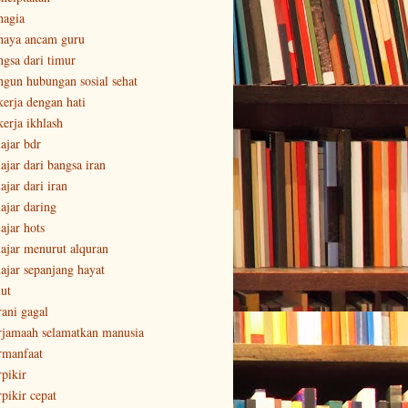
hagia
haya ancam guru
ngsa dari timur
ngun hubungan sosial sehat
kerja dengan hati
kerja ikhlash
lajar bdr
ajar dari bangsa iran
ajar dari iran
lajar daring
ajar hots
lajar menurut alquran
lajar sepanjang hayat
lut
rani gagal
rjamaah selamatkan manusia
rmanfaat
rpikir
rpikir cepat