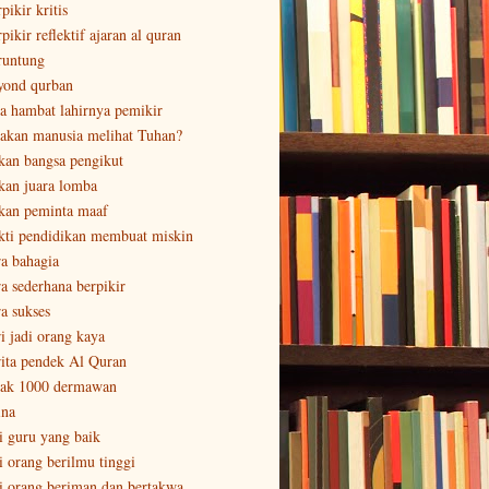
pikir kritis
pikir reflektif ajaran al quran
runtung
yond qurban
sa hambat lahirnya pemikir
sakan manusia melihat Tuhan?
kan bangsa pengikut
kan juara lomba
kan peminta maaf
kti pendidikan membuat miskin
ra bahagia
ra sederhana berpikir
ra sukses
ri jadi orang kaya
rita pendek Al Quran
tak 1000 dermawan
ina
ri guru yang baik
ri orang berilmu tinggi
ri orang beriman dan bertakwa