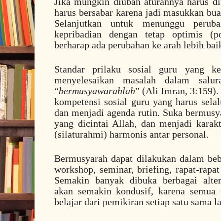
Jika mungkin diubah aturannya harus diu
harus bersabar karena jadi masukkan bua
Selanjutkan untuk menunggu peruba
kepribadian dengan tetap optimis (po
berharap ada perubahan ke arah lebih bai
Standar prilaku sosial guru yang k
menyelesaikan masalah dalam salur
“
bermusyawarahlah
” (Ali Imran, 3:159)
kompetensi sosial guru yang harus sela
dan menjadi agenda rutin. Suka bermusya
yang dicintai Allah, dan menjadi karak
(silaturahmi) harmonis antar personal.
Bermusyarah dapat dilakukan dalam beb
workshop, seminar, briefing, rapat-rapat
Semakin banyak dibuka berbagai alter
akan semakin kondusif, karena semua 
belajar dari pemikiran setiap satu sama la