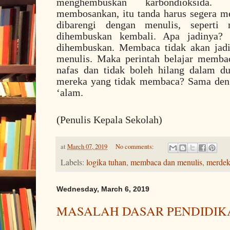
menghembuskan karbondioksida
membosankan, itu tanda harus segera m
dibarengi dengan menulis, seperti
dihembuskan kembali. Apa jadinya? 
dihembuskan. Membaca tidak akan jadi 
menulis. Maka perintah belajar memba
nafas dan tidak boleh hilang dalam d
mereka yang tidak membaca? Sama deng
‘alam.
(Penulis Kepala Sekolah)
at
March 07, 2019
No comments:
Labels:
logika tuhan
,
membaca dan menulis
,
merdek
Wednesday, March 6, 2019
MASALAH DASAR PENDIDIK