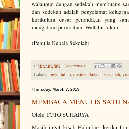
walaupun dengan sedekah membuang sam
dan sedekah adalah penyelamat keluarga 
kurikulum dasar pendidikan yang sa
mengalami perubahan. Wallahu ‘alam.
(Penulis Kepala Sekolah)
at
March 09, 2019
No comments:
Labels:
logika tuhan
,
merdeka belajar
,
visi allah
,
vis
Thursday, March 7, 2019
MEMBACA MENULIS SATU N
Oleh: TOTO SUHARYA
Masih ingat kisah Habiebie, ketika Ib