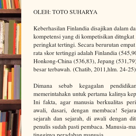
OLEH: TOTO SUHARYA
Keberhasilan Finlandia disajikan dalam dat
kompetensi yang di kompetisikan ditngkat
peringkat tertingi. Secara berurutan empat
rata skor tertinggi adalah Finlandia (545,9
Honkong-China (536,83), Jepang (531,79)
besar terbawah. (Chatib, 2011,hlm. 24-25)
Dimana sebab kegagalan pendidika
memerintahakn untuk pertama kalinya kep
Ini fakta, agar manusia berkualitas p
awali, dasari, dengan membaca! Sej
sejarah dan sejarah, di awali dengan di
penulis sudah pasti pembaca. Manusia-ma
tingginya peradaban manusia.