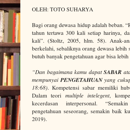
OLEH: TOTO SUHARYA
Bagi orang dewasa hidup adalah beban. “R
tahun tertawa 300 kali setiap harinya, d
kali”. (Stoltz, 2005, hlm. 58). Anak-
berkelahi, sebaliknya orang dewasa lebih s
butuh banyak pengetahuan agar bisa lebih
“Dan bagaimana kamu dapat
SABAR
ata
mempunyai
PENGETAHUAN
yang cukup 
18:68)
. Kompetensi sabar memiliki hu
Dalam teori
multiple intelegent
, kompe
kecerdasan interpersonal. “Semaki
pengetahuan seseorang, semakin baik kua
2019).