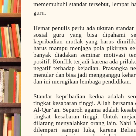
mememuhuhi standar tersebut, lempar han
guru.
Hemat penulis perlu ada ukuran standar
sosial guru yang bisa dipahami sec
kepribadian mutlak yang harus dimilik
harus mampu menjaga pola pikirnya sela
banyak diadakan seminar motivasi ten
positif. Konflik terjadi karena ada prila
negatif terhadap kejadian. Prasangka ne
menular dan bisa jadi mengganggu keha
dan ini merugikan lembaga pendidikan.
Standar kepribadian kedua adalah se
tingkat kesabaran tinggi. Allah bersama 
Al-Qur’an. Separoh agama adalah kesab
tingkat kesabaran tinggi. Untuk meja
dilarang menyalahkan orang lain. Nab
dilempari sampai luka, karena Beli