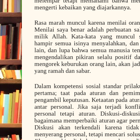
melempar tetapi memahami bahwa me
mengerti kebaikan yang diajarkannya.
Rasa marah muncul karena menilai orang
Menilai saya benar adalah perbuatan s
milik Allah. Kata-kata yang muncul 
hampir semua isinya menyalahkan, dan
lain, dan lupa bahwa semua manusia te
mengendalikan pikiran selalu positif d
mengorek keburukan orang lain, akan jadi
yang ramah dan sabar.
Dalam kompetensi sosial standar prilak
pertama; taat pada aturan dan pemim
pengambil keputusan. Ketaatan pada atur
antar personal. Jika saja terjadi kon
personal tetapi aturan. Diskusi-disk
bagaimana memperbaiki aturan agar perm
Diskusi akan terkendali karena tida
menyerang personal, tetapi mencari solu