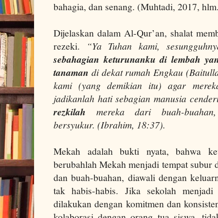
bahagia, dan senang. (Muhtadi, 2017, hlm.
Dijelaskan dalam Al-Qur’an, shalat me
rezeki.
“Ya Tuhan kami, sesungguhn
sebahagian keturunanku di lembah ya
tanaman
di dekat rumah Engkau (Baitull
kami (yang demikian itu) agar mere
jadikanlah hati sebagian manusia cende
rezkilah
mereka dari buah-buahan,
bersyukur. (Ibrahim, 18:37).
Mekah adalah bukti nyata, bahwa ket
berubahlah Mekah menjadi tempat subur 
dan buah-buahan, diawali dengan kelua
tak habis-habis. Jika sekolah menjadi 
dilakukan dengan komitmen dan konsisten
kolaborasi dengan orang tua siswa, tida