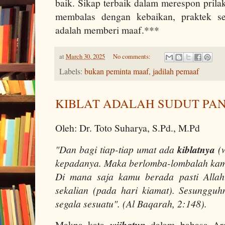
baik. Sikap terbaik dalam merespon prila
membalas dengan kebaikan, praktek sed
adalah memberi maaf.***
at
March 30, 2025
No comments:
Labels:
bukan peminta maaf
,
jadilah pemaaf
KIBLAT ADALAH SUDUT PA
Oleh: Dr. Toto Suharya, S.Pd., M.Pd
"Dan bagi tiap-tiap umat ada
kiblatnya
(w
kepadanya. Maka berlomba-lombalah kam
Di mana saja kamu berada pasti All
sekalian (pada hari kiamat). Sesunggu
segala sesuatu". (Al Baqarah, 2:148).
Makna kata
wijhatun
dalam bahasa Arab