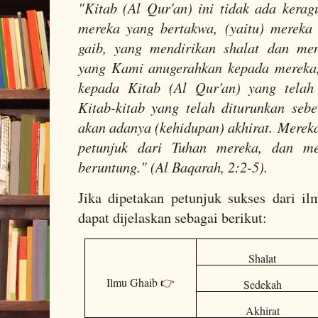
"Kitab (Al Qur'an) ini tidak ada kera
mereka yang bertakwa, (yaitu) mereka
gaib, yang mendirikan shalat dan men
yang Kami anugerahkan kepada mereka
kepada Kitab (Al Qur'an) yang tela
Kitab-kitab yang telah diturunkan seb
akan adanya (kehidupan) akhirat. Mereka
petunjuk dari Tuhan mereka, dan me
beruntung." (Al Baqarah, 2:2-5).
Jika dipetakan petunjuk sukses dari il
dapat dijelaskan sebagai berikut:
Shalat
Ilmu Ghaib 👉
Sedekah
Akhirat