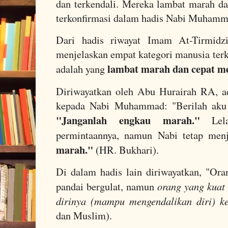
dan terkendali. Mereka lambat marah d
terkonfirmasi dalam hadis Nabi Muham
Dari hadis riwayat Imam At-Tirmidz
menjelaskan empat kategori manusia terk
lambat marah dan cepat 
adalah yang
Diriwayatkan oleh Abu Hurairah RA, ad
kepada Nabi Muhammad: "Berilah aku 
"Janganlah engkau marah."
Lelak
permintaannya, namun Nabi tetap me
marah."
(HR. Bukhari).
Di dalam hadis lain diriwayatkan, "Or
orang yang kuat
pandai bergulat, namun
dirinya (mampu mengendalikan diri) ke
dan Muslim).