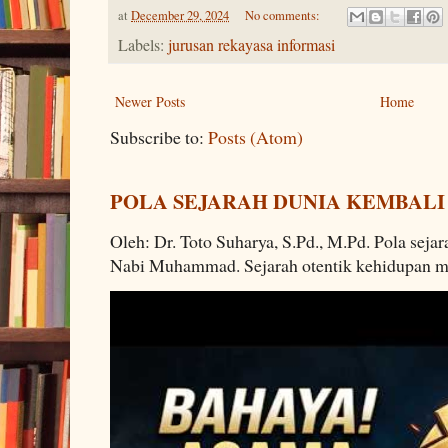
at
December 29, 2024
No comments:
Labels:
jurusan rekayasa informasi
Newer Posts
Home
Subscribe to:
Posts (Atom)
POLA SEJARAH DUNIA KEMBALI
Oleh: Dr. Toto Suharya, S.Pd., M.Pd. Pola seja
Nabi Muhammad. Sejarah otentik kehidupan man