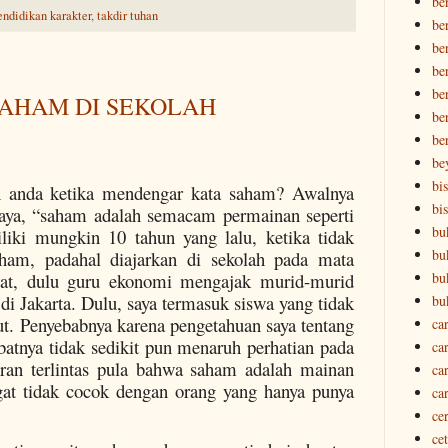
be
endidikan karakter
,
takdir tuhan
be
be
be
ber
AHAM DI SEKOLAH
ber
be
be
bi
n anda ketika mendengar kata saham? Awalnya
bi
saya, “saham adalah semacam permainan seperti
bu
iliki mungkin 10 tahun yang lalu, ketika tidak
bu
ham, padahal diajarkan di sekolah pada mata
bu
gat, dulu guru ekonomi mengajak murid-murid
di Jakarta. Dulu, saya termasuk siswa yang tidak
bu
ut. Penyebabnya karena pengetahuan saya tentang
ca
atnya tidak sedikit pun menaruh perhatian pada
ca
iran terlintas pula bahwa saham adalah mainan
ca
gat tidak cocok dengan orang yang hanya punya
ca
ce
ce