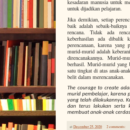
kesadaran manusia untuk men
untuk dijadikan pelajaran.
Jika demikian, setiap peren
baik adalah sebaik-baiknya
rencana. Tidak ada renca
keberhasilan ada dibalik 
perencanaan, karena yang p
murid-murid adalah keberan
direncanakannya. Murid-mu
berhasil. Murid-murid yang 
satu tingkat di atas anak-ana
belit dalam merencanakan.
The courage to create
adal
murid pembelajar, karena p
yang telah dilakukannya. 
dan terus lakukan serta k
membuat anak-anak cerdas 
at
December 25, 2020
2 comments: