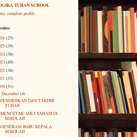
OGIKA TUHAN SCHOOL
my complete profile
rchive
026
(25)
025
(39)
024
(38)
023
(49)
022
(38)
021
(33)
020
(51)
December
(4)
▼
PENDIDIKAN DAN TAKDIR
TUHAN
MENCETAK AHLI SAHAM DI
SEKOLAH
GENERASI BARU KEPALA
SEKOLAH