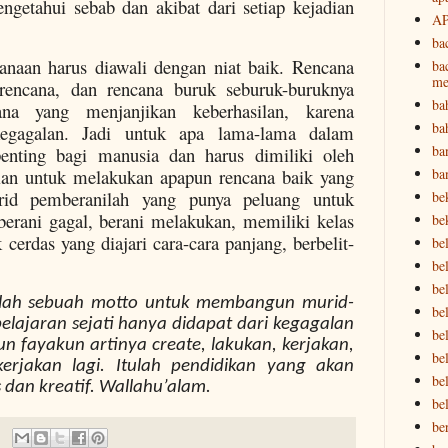
getahui sebab dan akibat dari setiap kejadian
A
ba
canaan harus diawali dengan niat baik. Rencana
ba
me
 rencana, dan rencana buruk seburuk-buruknya
ba
na yang menjanjikan keberhasilan, karena
ba
kegagalan. Jadi untuk apa lama-lama dalam
ba
enting bagi manusia dan harus dimiliki oleh
ba
ian untuk melakukan apapun rencana baik yang
rid pemberanilah yang punya peluang untuk
be
berani gagal, berani melakukan, memiliki kelas
be
k cerdas yang diajari cara-cara panjang, berbelit-
be
bel
bel
ah sebuah motto untuk membangun murid-
be
elajaran sejati hanya didapat dari kegagalan
bel
Kun fayakun artinya
create
, lakukan, kerjakan,
be
erjakan lagi. Itulah pendidikan yang akan
be
dan kreatif.
Wallahu’alam.
be
be