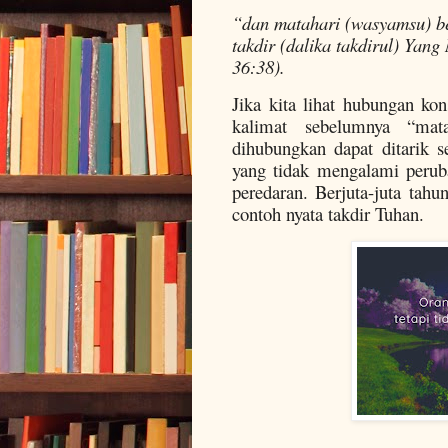
“dan matahari (wasyamsu) be
takdir (dalika takdirul) Yan
36:38).
Jika kita lihat hubungan kon
kalimat sebelumnya “mata
dihubungkan dapat ditarik s
yang tidak mengalami perub
peredaran. Berjuta-juta tahu
contoh nyata takdir Tuhan.