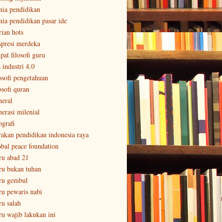
nia pendidikan
nia pendidikan pasar ide
rian hots
spresi merdeka
pat filosofi guru
 industri 4.0
losofi pengetahuan
osofi quran
neral
nerasi milenial
ografi
rakan pendidikan indonesia raya
obal peace foundation
ru abad 21
ru bukan tuhan
ru gembul
ru pewaris nabi
ru salah
ru wajib lakukan ini