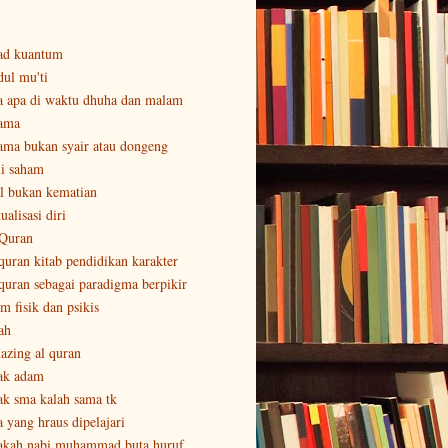
ad kuantum
dul mu'ti
a apa di waktu dhuha dan malam
ama
ama bukan syair atau dongeng
li saham
al bukan kematian
ualisasi diri
 Quran
 quran kitab pendidikan karakter
 quran sebagai paradigma berpikir
m fisik dan psikis
ah
azing al quran
ak adam
ak sma kalah sama tk
a yang hraus dipelajari
akah nabi muhammad buta huruf