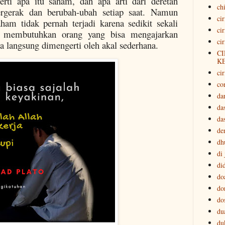
erti apa itu saham, dan apa arti dari deretan
ch
ergerak dan berubah-ubah setiap saat. Namun
ci
ham tidak pernah terjadi karena sedikit sekali
ci
a membutuhkan orang yang bisa mengajarkan
ci
 langsung dimengerti oleh akal sederhana.
CI
K
cir
co
da
da
da
der
dh
di
di
do
do
do
du
du