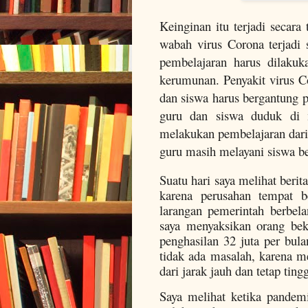
Keinginan itu terjadi secara
wabah virus Corona terjadi s
pembelajaran harus dilakuk
kerumunan. Penyakit virus 
dan siswa harus bergantung pa
guru dan siswa duduk d
melakukan pembelajaran dari
guru masih melayani siswa be
Suatu hari saya melihat beri
karena perusahan tempat b
larangan pemerintah berbel
saya menyaksikan orang be
penghasilan 32 juta per bul
tidak ada masalah, karena m
dari jarak jauh dan tetap ting
Saya melihat ketika pandemi