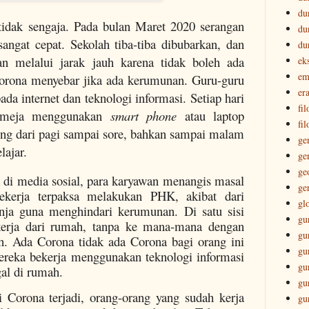
du
 tidak sengaja. Pada bulan Maret 2020 serangan
du
angat cepat. Sekolah tiba-tiba dibubarkan, dan
du
an melalui jarak jauh karena tidak boleh ada
ek
em
Corona menyebar jika ada kerumunan. Guru-guru
era
da internet dan teknologi informasi. Setiap hari
fi
i meja menggunakan
smart phone
atau laptop
fil
ng dari pagi sampai sore, bahkan sampai malam
ge
lajar.
ge
ge
ta di media sosial, para karyawan menangis masal
ge
ekerja terpaksa melakukan PHK, akibat dari
gl
anja guna menghindari kerumunan. Di satu sisi
gu
kerja dari rumah, tanpa ke mana-mana dengan
gu
an. Ada Corona tidak ada Corona bagi orang ini
gu
ereka bekerja menggunakan teknologi informasi
gu
gal di rumah.
gu
 Corona terjadi, orang-orang yang sudah kerja
gu