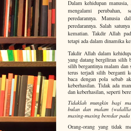
Dalam kehidupan manusia, A
mengalami perubahan, s
peredarannya. Manusia da
peredarannya. Salah satuny
kematian. Takdir Allah pa
tetapi ada dalam dinamika ke
Takdir Allah dalam kehidup
yang datang bergiliran silih 
silih bergantinya malam dan
terus terjadi silih berganti 
baca dengan pola sebab ak
keberhasilan. Tidak ada manu
dan keberhasilan, seperti be
Tidaklah mungkin bagi mat
bulan dan malam (walallla
masing-masing beredar pada g
Orang-orang yang tidak me