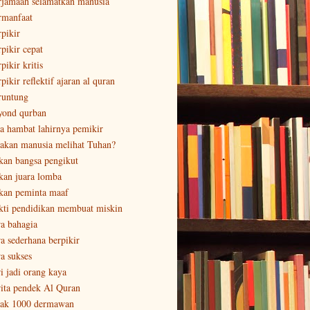
rjamaah selamatkan manusia
rmanfaat
rpikir
rpikir cepat
pikir kritis
pikir reflektif ajaran al quran
runtung
yond qurban
sa hambat lahirnya pemikir
sakan manusia melihat Tuhan?
kan bangsa pengikut
kan juara lomba
kan peminta maaf
kti pendidikan membuat miskin
ra bahagia
ra sederhana berpikir
ra sukses
ri jadi orang kaya
rita pendek Al Quran
tak 1000 dermawan