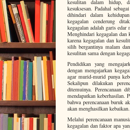
kesulitan dalam hidup, 
kesuksesan. Padahal sebagai 
dihindari dalam kehidupa
kegagalan cenderung ditak
kegagalan adalah garis edar
Menghindari kegagalan dan ke
karena kegagalan dan kesulit
silih bergantinya malam dan
kesulitan sama dengan kegag
Pendidikan yang mengajar
dengan mengajarkan kegagal
agar murid-murid punya keb
Sekalipun dilakukan peren
ditemuinya. Perencanaan di
mendapatkan keberhasilan. 
bahwa perencanaan buruk ak
akan menghasilkan kebaikan.
Melalui perencanaan manusi
kegagalan dan faktor apa ya