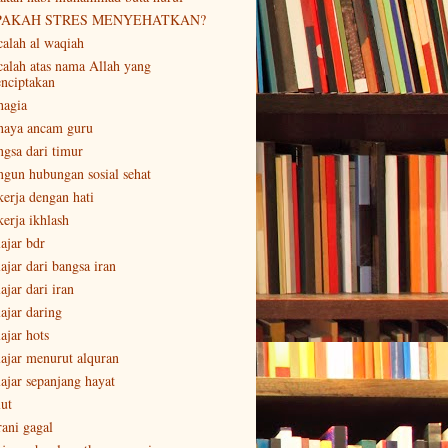
PAKAH STRES MENYEHATKAN?
calah al waqiah
calah atas nama Allah yang
nciptakan
hagia
haya ancam guru
ngsa dari timur
ngun hubungan sosial sehat
kerja dengan hati
kerja ikhlash
lajar bdr
ajar dari bangsa iran
ajar dari iran
lajar daring
ajar hots
lajar menurut alquran
lajar sepanjang hayat
lut
rani gagal