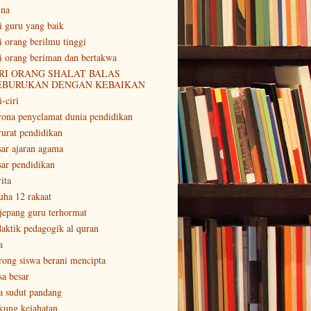
ina
ri guru yang baik
ri orang berilmu tinggi
ri orang beriman dan bertakwa
RI ORANG SHALAT BALAS
EBURUKAN DENGAN KEBAIKAN
i-ciri
rona penyelamat dunia pendidikan
rurat pendidikan
sar ajaran agama
sar pendidikan
ita
uha 12 rakaat
 jepang guru terhormat
daktik pedagogik al quran
a
rong siswa berani mencipta
sa besar
a sudut pandang
kung kejahatan