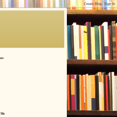
ers
 Me