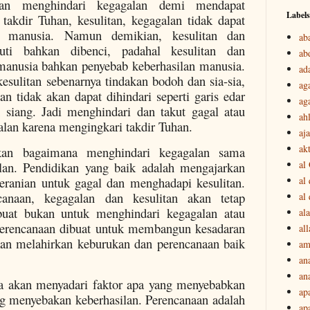
dan menghindari kegagalan demi mendapat
Labels
takdir Tuhan, kesulitan, kegagalan tidak dapat
n manusia. Namun demikian, kesulitan dan
ab
uti bahkan dibenci, padahal kesulitan dan
ab
 manusia bahkan penyebab keberhasilan manusia.
ad
sulitan sebenarnya tindakan bodoh dan sia-sia,
ag
an tidak akan dapat dihindari seperti garis edar
ag
 siang. Jadi menghindari dan takut gagal atau
ah
alan karena mengingkari takdir Tuhan.
aj
akt
kan bagaimana menghindari kegagalan sama
al
an. Pendidikan yang baik adalah mengajarkan
al
eranian untuk gagal dan menghadapi kesulitan.
canaan, kegagalan dan kesulitan akan tetap
al
buat bukan untuk menghindari kegagalan atau
ala
Perencanaan dibuat untuk membangun kesadaran
all
an melahirkan keburukan dan perencanaan baik
am
an
an
a akan menyadari faktor apa yang menyebabkan
ap
ng menyebakan keberhasilan. Perencanaan adalah
ap