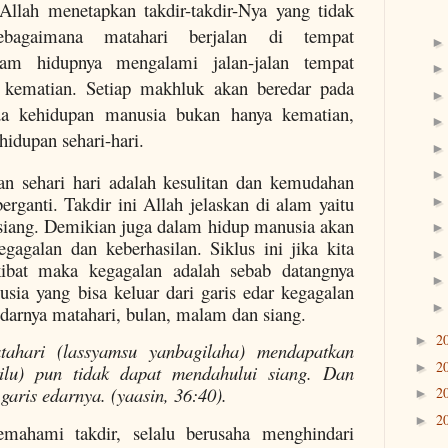
llah menetapkan takdir-takdir-Nya yang tidak
ebagaimana matahari berjalan di tempat
lam hidupnya mengalami jalan-jalan tempat
a kematian. Setiap makhluk akan beredar pada
da kehidupan manusia bukan hanya kematian,
hidupan sehari-hari.
an sehari hari adalah kesulitan dan kemudahan
berganti. Takdir ini Allah jelaskan di alam yaitu
 siang. Demikian juga dalam hidup manusia akan
kegagalan dan keberhasilan. Siklus ini jika kita
ibat maka kegagalan adalah sebab datangnya
sia yang bisa keluar dari garis edar kegagalan
redarnya matahari, bulan, malam dan siang.
2
►
ahari (lassyamsu yanbagilaha) mendapatkan
2
►
ilu) pun tidak dapat mendahului siang. Dan
aris edarnya. (yaasin, 36:40).
2
►
2
►
mahami takdir, selalu berusaha menghindari