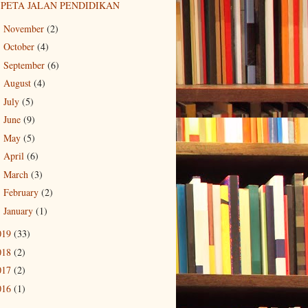
PETA JALAN PENDIDIKAN
November
(2)
►
October
(4)
►
September
(6)
►
August
(4)
►
July
(5)
►
June
(9)
►
May
(5)
►
April
(6)
►
March
(3)
►
February
(2)
►
January
(1)
►
019
(33)
018
(2)
017
(2)
016
(1)