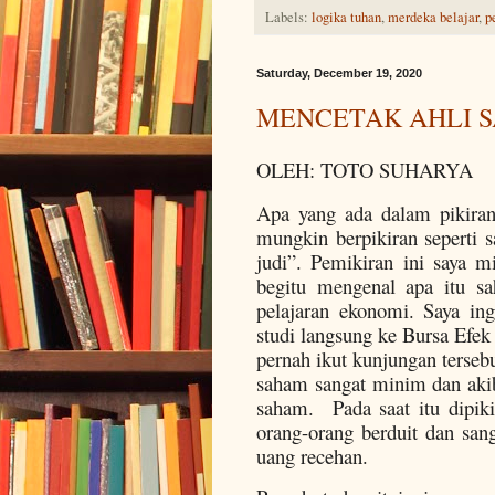
Labels:
logika tuhan
,
merdeka belajar
,
p
Saturday, December 19, 2020
MENCETAK AHLI S
OLEH: TOTO SUHARYA
Apa yang ada dalam pikira
mungkin berpikiran seperti 
judi”. Pemikiran ini saya m
begitu mengenal apa itu sa
pelajaran ekonomi. Saya in
studi langsung ke Bursa Efek 
pernah ikut kunjungan terseb
saham sangat minim dan akib
saham. Pada saat itu dipik
orang-orang berduit dan san
uang recehan.