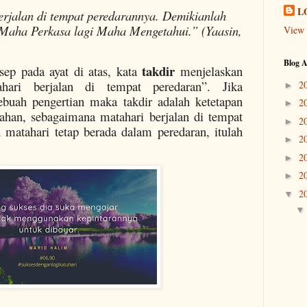
L
rjalan di tempat peredarannya. Demikianlah
g Maha Perkasa lagi Maha Mengetahui.” (Yaasin,
View 
Blog A
takdir
sep pada ayat di atas, kata
menjelaskan
hari berjalan di tempat peredaran”. Jika
2
►
ebuah pengertian maka takdir adalah ketetapan
2
►
ahan, sebagaimana matahari berjalan di tempat
2
►
n matahari tetap berada dalam peredaran, itulah
2
►
2
►
2
►
2
▼