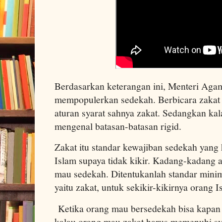
Berdasarkan keterangan ini, Menteri Aga
mempopulerkan sedekah. Berbicara zakat o
aturan syarat sahnya zakat. Sedangkan kal
mengenal batasan-batasan rigid.
Zakat itu standar kewajiban sedekah yang
Islam supaya tidak kikir. Kadang-kadang a
mau sedekah. Ditentukanlah standar mini
yaitu zakat, untuk sekikir-kikirnya orang
Ketika orang mau bersedekah bisa kapan s
kalau orang mau zakat harus memenuhi sya