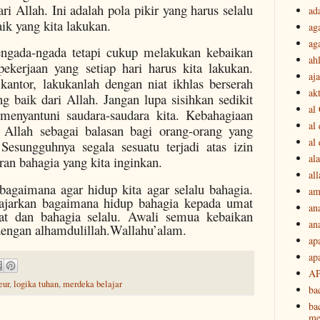
ri Allah. Ini adalah pola pikir yang harus selalu
ad
ik yang kita lakukan.
ag
ag
engada-ngada tetapi cukup melakukan kebaikan
ah
pekerjaan yang setiap hari harus kita lakukan.
aj
kantor, lakukanlah dengan niat ikhlas berserah
akt
ng baik dari Allah. Jangan lupa sisihkan sedikit
al
 menyantuni saudara-saudara kita. Kebahagiaan
al
i Allah sebagai balasan bagi orang-orang yang
al
Sesungguhnya segala sesuatu terjadi atas izin
ala
ran bahagia yang kita inginkan.
all
bagaimana agar hidup kita agar selalu bahagia.
am
ajarkan bagaimana hidup bahagia kepada umat
an
t dan bahagia selalu. Awali semua kebaikan
an
dengan alhamdulillah.Wallahu’alam.
ap
ap
A
eur
,
logika tuhan
,
merdeka belajar
ba
ba
me