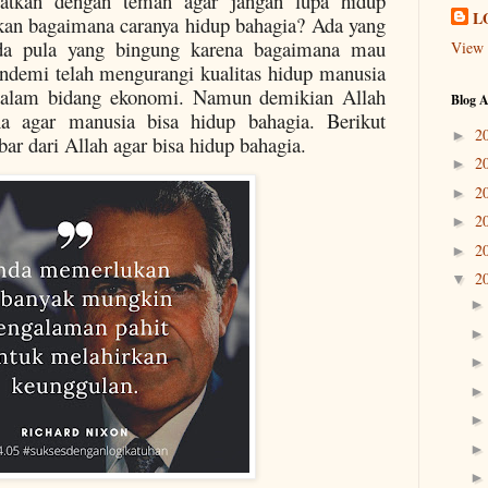
gatkan dengan teman agar jangan lupa hidup
L
kirkan bagaimana caranya hidup bahagia? Ada yang
da pula yang bingung karena bagaimana mau
View 
andemi telah mengurangi kualitas hidup manusia
 dalam bidang ekonomi. Namun demikian Allah
Blog A
a agar manusia bisa hidup bahagia. Berikut
2
►
ar dari Allah agar bisa hidup bahagia.
2
►
2
►
2
►
2
►
2
▼