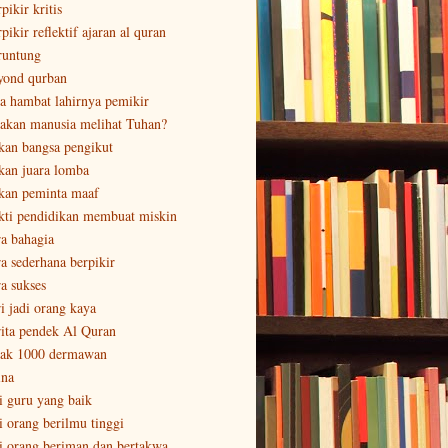
pikir kritis
pikir reflektif ajaran al quran
runtung
yond qurban
sa hambat lahirnya pemikir
sakan manusia melihat Tuhan?
kan bangsa pengikut
kan juara lomba
kan peminta maaf
kti pendidikan membuat miskin
ra bahagia
ra sederhana berpikir
ra sukses
ri jadi orang kaya
rita pendek Al Quran
tak 1000 dermawan
ina
ri guru yang baik
ri orang berilmu tinggi
ri orang beriman dan bertakwa