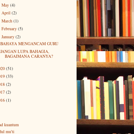
May
(4)
►
April
(2)
►
March
(1)
►
February
(5)
►
January
(2)
▼
BAHAYA MENGANCAM GURU
JANGAN LUPA BAHAGIA,
BAGAIMANA CARANYA?
020
(51)
019
(33)
018
(2)
017
(2)
016
(1)
ad kuantum
dul mu'ti