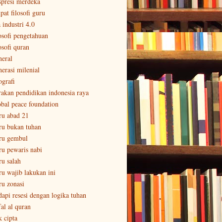
spresi merdeka
pat filosofi guru
 industri 4.0
losofi pengetahuan
osofi quran
neral
nerasi milenial
ografi
rakan pendidikan indonesia raya
obal peace foundation
ru abad 21
ru bukan tuhan
ru gembul
ru pewaris nabi
ru salah
ru wajib lakukan ini
ru zonasi
dapi resesi dengan logika tuhan
fal al quran
k cipta