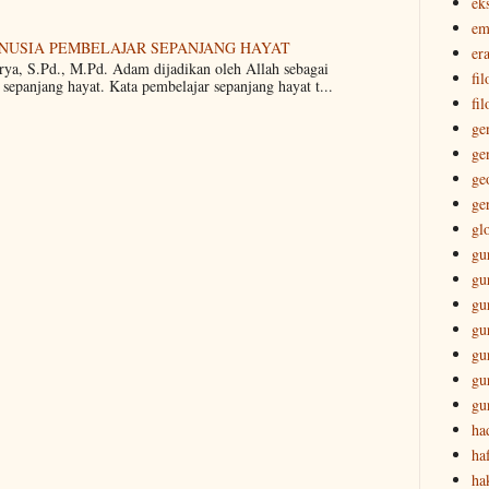
ek
em
ANUSIA PEMBELAJAR SEPANJANG HAYAT
era
rya, S.Pd., M.Pd. Adam dijadikan oleh Allah sebagai
fi
sepanjang hayat. Kata pembelajar sepanjang hayat t...
fil
ge
ge
ge
ge
gl
gu
gu
gu
gu
gu
gu
gu
ha
ha
ha