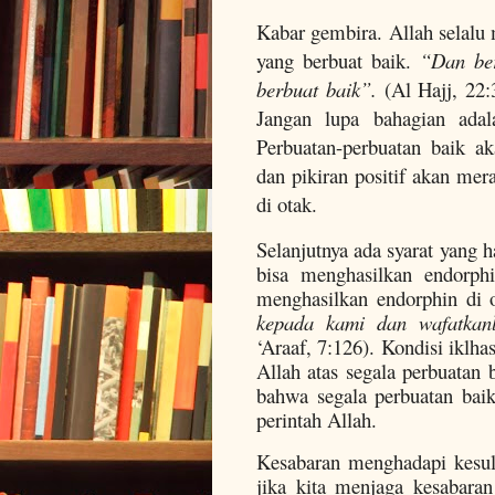
Kabar gembira. Allah selalu
yang berbuat baik.
“Dan ber
berbuat baik”.
(Al Hajj, 22:
Jangan lupa bahagian adala
Perbuatan-perbuatan baik a
dan pikiran positif akan me
di otak.
Selanjutnya ada syarat yang h
bisa menghasilkan endorphi
menghasilkan endorphin di 
kepada kami dan wafatkan
‘Araaf, 7:126). Kondisi iklhas
Allah atas segala perbuatan b
bahwa segala perbuatan baik
perintah Allah.
Kesabaran menghadapi kesul
jika kita menjaga kesabaran