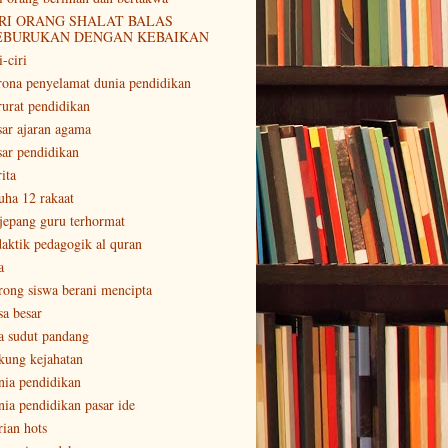
RI ORANG SHALAT BALAS
EBURUKAN DENGAN KEBAIKAN
i-ciri
rona penyelamat dunia pendidikan
rurat pendidikan
sar ajaran agama
sar pendidikan
ita
uha 12 rakaat
 jepang guru terhormat
daktik pedagogik al quran
a
rong siswa berani mencipta
sa besar
a sudut pandang
kung kejahatan
nia pendidikan
nia pendidikan pasar ide
rian hots