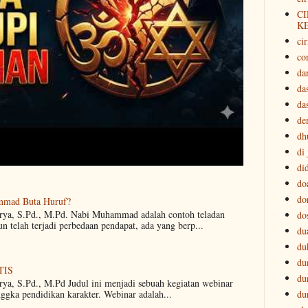
CI
K
cir
co
da
da
da
der
dh
di
di
do
do
mmad Buta Huruf?
arya, S.Pd., M.Pd. Nabi Muhammad adalah contoh teladan
do
 telah terjadi perbedaan pendapat, ada yang berp...
du
du
du
TIS
du
rya, S.Pd., M.Pd Judul ini menjadi sebuah kegiatan webinar
du
nggka pendidikan karakter. Webinar adalah...