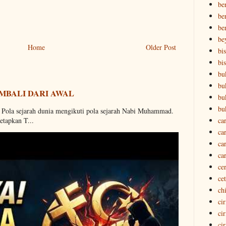
ber
ber
be
be
Home
Older Post
bi
bi
bu
bu
MBALI DARI AWAL
bu
bu
. Pola sejarah dunia mengikuti pola sejarah Nabi Muhammad.
ca
etapkan T...
ca
ca
ca
ce
ce
ch
ci
ci
ci