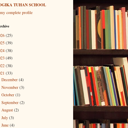
OGIKA TUHAN SCHOOL
my complete profile
rchive
026
(25)
025
(39)
024
(38)
023
(49)
022
(38)
021
(33)
December
(4)
►
November
(3)
►
October
(1)
►
September
(2)
►
August
(2)
►
July
(3)
►
June
(4)
►