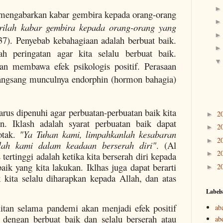
 mengabarkan kabar gembira kepada orang-orang
ilah kabar gembira kepada orang-orang yang
37). Penyebab kebahagiaan adalah berbuat baik.
h peringatan agar kita selalu berbuat baik.
kan membawa efek psikologis positif. Perasaan
rangsang munculnya endorphin (hormon bahagia)
arus dipenuhi agar perbuatan-perbuatan baik kita
2
►
n. Iklash adalah syarat perbuatan baik dapat
2
►
otak.
"Ya Tuhan kami, limpahkanlah kesabaran
2
►
lah kami dalam keadaan berserah diri"
. (Al
2
►
 tertinggi adalah ketika kita berserah diri kepada
aik yang kita lakukan. Iklhas juga dapat berarti
2
►
 kita selalu diharapkan kepada Allah, dan atas
Labels
itan selama pandemi akan menjadi efek positif
ab
 dengan berbuat baik dan selalu berserah atau
ab