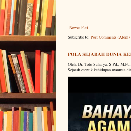
Newer Post
Subscribe to:
Post Comments (Atom)
POLA SEJARAH DUNIA KE
Oleh: Dr. Toto Suharya, S.Pd., M.Pd
Sejarah otentik kehidupan manusia dit