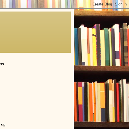
ers
 Me