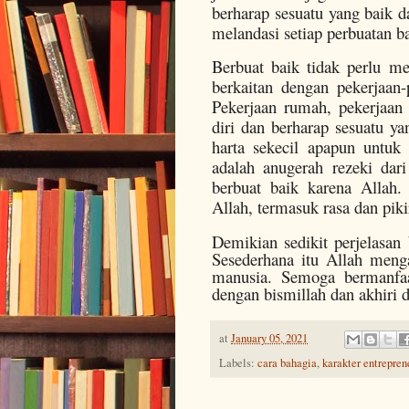
berharap sesuatu yang baik da
melandasi setiap perbuatan ba
Berbuat baik tidak perlu m
berkaitan dengan pekerjaan-
Pekerjaan rumah, pekerjaan 
diri dan berharap sesuatu ya
harta sekecil apapun untuk
adalah anugerah rezeki dar
berbuat baik karena Allah. 
Allah, termasuk rasa dan piki
Demikian sedikit perjelasan 
Sesederhana itu Allah meng
manusia. Semoga bermanfaa
dengan bismillah dan akhiri 
at
January 05, 2021
Labels:
cara bahagia
,
karakter entrepren