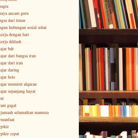
hagia
haya ancam guru
ngsa dari timur
ngun hubungan sosial sehat
kerja dengan hati
kerja ikhlash
lajar bdr
ajar dari bangsa iran
ajar dari iran
lajar daring
ajar hots
lajar menurut alquran
lajar sepanjang hayat
lut
rani gagal
rjamaah selamatkan manusia
rmanfaat
rpikir
rpikir cepat