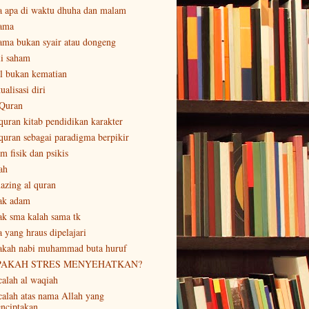
a apa di waktu dhuha dan malam
ama
ama bukan syair atau dongeng
li saham
al bukan kematian
ualisasi diri
 Quran
 quran kitab pendidikan karakter
 quran sebagai paradigma berpikir
m fisik dan psikis
ah
azing al quran
ak adam
ak sma kalah sama tk
a yang hraus dipelajari
akah nabi muhammad buta huruf
PAKAH STRES MENYEHATKAN?
calah al waqiah
calah atas nama Allah yang
nciptakan