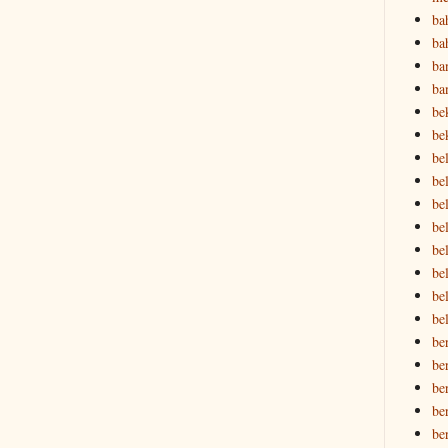
ba
ba
ba
ba
be
be
be
bel
bel
be
bel
be
be
be
be
be
be
be
be