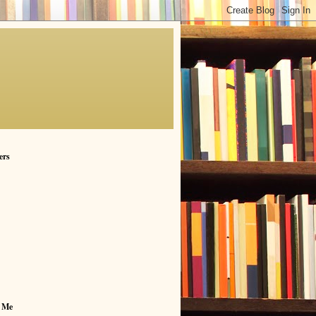
ers
 Me