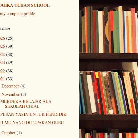
OGIKA TUHAN SCHOOL
my complete profile
rchive
026
(25)
025
(39)
024
(38)
023
(49)
022
(38)
021
(33)
December
(4)
►
November
(3)
▼
MERDEKA BELAJAR ALA
SEKOLAH CIKAL
PESAN YASIN UNTUK PENDIDIK
ILMU YANG DILUPAKAN GURU
October
(1)
►