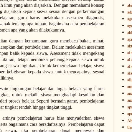
ab
buah ilmu yang akan diajarkan. Dengan memahami konsep
g diajarkan kepada siswa sesuai dengan perkembangan
ad
elajaran, guru harus melakukan asessmen diagnosis,
ag
-anak tentang apa tujuan, bagaimana cara pembelajaran
ag
ssmen apa yang akan dilakukannya.
ah
aj
aitan dengan kemampuan guru membaca bakat, minat,
akt
 diharapkan dari pembelajaran. Dalam melakukan asessmen
al
umpan balik kepada siswa. Asessment tidak mengekang
al
 ukuran, tetapi membuka peluang kepada siswa untuk
ang siswa inginkan. Untuk kemerdekaan belajar, siswa
al
mberi kebebasan kepada siswa untuk mencapainya sesuai
ala
likinya.
all
am
ain lingkungan belajar dan tugas belajar yang harus
an
ngkat, untuk melatih siswa menghadapi kesulitan dan
an
dari proses belajar. Seperti bermain game, pembelajaran
ap
ar tingkat rendah hingga tingkat tinggi.
ap
 artinya pembelajaran harus bisa menyadarkan siswa
A
serta bagaimana cara beradaftasinya. Pembelajaran dapat
ba
i siswa, jika pembelajaran dapat menjawab dan