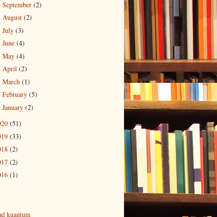
September
(2)
►
August
(2)
►
July
(3)
►
June
(4)
►
May
(4)
►
April
(2)
►
March
(1)
►
February
(5)
►
January
(2)
►
020
(51)
019
(33)
018
(2)
017
(2)
016
(1)
ad kuantum