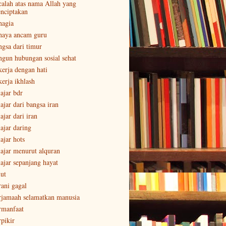
calah atas nama Allah yang
nciptakan
hagia
haya ancam guru
ngsa dari timur
ngun hubungan sosial sehat
kerja dengan hati
kerja ikhlash
lajar bdr
ajar dari bangsa iran
ajar dari iran
lajar daring
ajar hots
lajar menurut alquran
lajar sepanjang hayat
lut
rani gagal
rjamaah selamatkan manusia
rmanfaat
rpikir