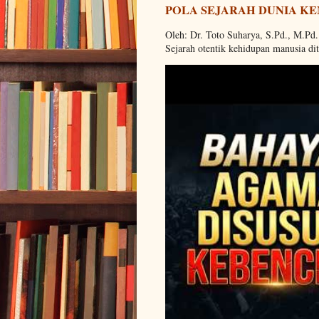
POLA SEJARAH DUNIA KE
Oleh: Dr. Toto Suharya, S.Pd., M.Pd
Sejarah otentik kehidupan manusia dit