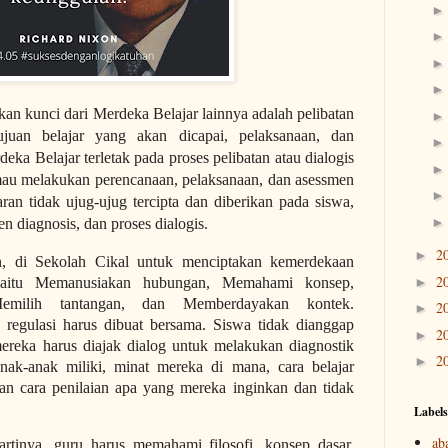
kan kunci dari Merdeka Belajar lainnya adalah pelibatan
juan belajar yang akan dicapai, pelaksanaan, dan
eka Belajar terletak pada proses pelibatan atau dialogis
 mau melakukan perencanaan, pelaksanaan, dan asessmen
an tidak ujug-ujug tercipta dan diberikan pada siswa,
en diagnosis, dan proses dialogis.
2
►
n, di Sekolah Cikal untuk menciptakan kemerdekaan
2
►
yaitu Memanusiakan hubungan, Memahami konsep,
emilih tantangan, dan Memberdayakan kontek.
2
►
regulasi harus dibuat bersama. Siswa tidak dianggap
2
►
ereka harus diajak dialog untuk melakukan diagnostik
2
►
ak-anak miliki, minat mereka di mana, cara belajar
n cara penilaian apa yang mereka inginkan dan tidak
Labels
ab
rtinya, guru harus memahami filosofi, konsep dasar,