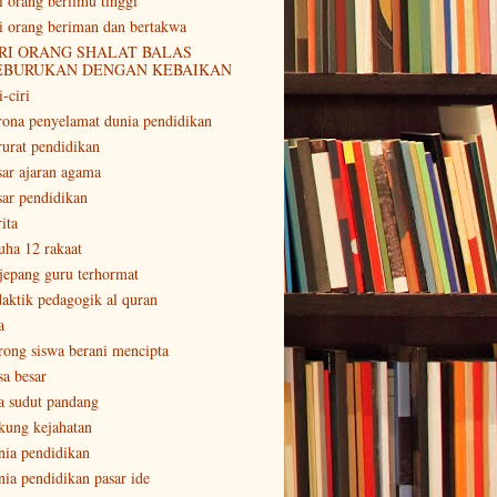
ri orang berilmu tinggi
ri orang beriman dan bertakwa
RI ORANG SHALAT BALAS
EBURUKAN DENGAN KEBAIKAN
i-ciri
rona penyelamat dunia pendidikan
rurat pendidikan
sar ajaran agama
sar pendidikan
ita
uha 12 rakaat
 jepang guru terhormat
daktik pedagogik al quran
a
rong siswa berani mencipta
sa besar
a sudut pandang
kung kejahatan
nia pendidikan
nia pendidikan pasar ide