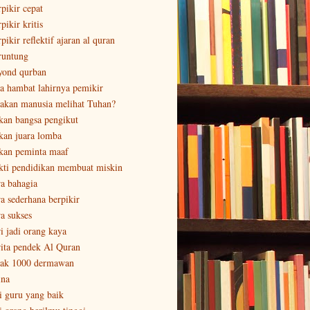
rpikir cepat
pikir kritis
pikir reflektif ajaran al quran
runtung
yond qurban
sa hambat lahirnya pemikir
sakan manusia melihat Tuhan?
kan bangsa pengikut
kan juara lomba
kan peminta maaf
kti pendidikan membuat miskin
ra bahagia
ra sederhana berpikir
ra sukses
ri jadi orang kaya
rita pendek Al Quran
tak 1000 dermawan
ina
ri guru yang baik