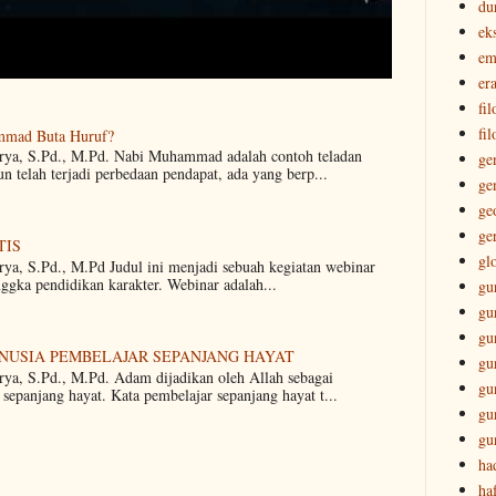
du
ek
em
era
fi
fil
mmad Buta Huruf?
arya, S.Pd., M.Pd. Nabi Muhammad adalah contoh teladan
ge
 telah terjadi perbedaan pendapat, ada yang berp...
ge
ge
ge
TIS
gl
rya, S.Pd., M.Pd Judul ini menjadi sebuah kegiatan webinar
nggka pendidikan karakter. Webinar adalah...
gu
gu
gu
ANUSIA PEMBELAJAR SEPANJANG HAYAT
gu
rya, S.Pd., M.Pd. Adam dijadikan oleh Allah sebagai
gu
sepanjang hayat. Kata pembelajar sepanjang hayat t...
gu
gu
ha
ha