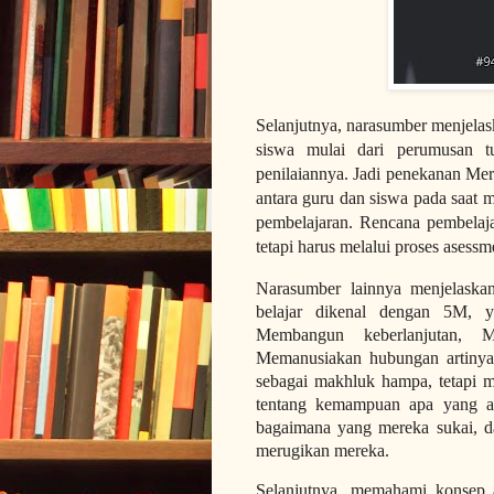
Selanjutnya, narasumber menjelas
siswa mulai dari perumusan tu
penilaiannya. Jadi penekanan Merd
antara guru dan siswa pada saat
pembelajaran. Rencana pembelajar
tetapi harus melalui proses asessm
Narasumber lainnya menjelaska
belajar dikenal dengan 5M, 
Membangun keberlanjutan, M
Memanusiakan hubungan artinya 
sebagai makhluk hampa, tetapi m
tentang kemampuan apa yang an
bagaimana yang mereka sukai, da
merugikan mereka.
Selanjutnya, memahami konsep a