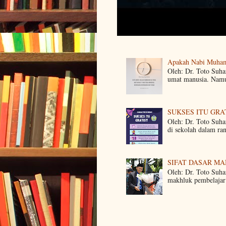
Apakah Nabi Muha
Oleh: Dr. Toto Suh
umat manusia. Namun
SUKSES ITU GRA
Oleh: Dr. Toto Suha
di sekolah dalam ra
SIFAT DASAR M
Oleh: Dr. Toto Suha
makhluk pembelajar 