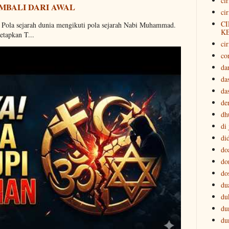
ci
MBALI DARI AWAL
ci
CI
. Pola sejarah dunia mengikuti pola sejarah Nabi Muhammad.
K
etapkan T...
cir
co
da
da
da
der
dh
di
di
do
do
do
du
du
du
du