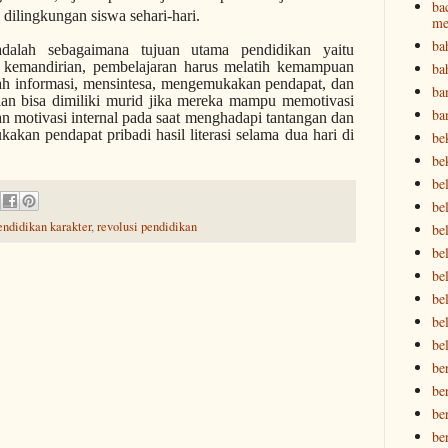
ba
dilingkungan siswa sehari-hari.
me
ba
adalah sebagaimana tujuan utama pendidikan yaitu
kemandirian, pembelajaran harus melatih kemampuan
ba
ah informasi, mensintesa, mengemukakan pendapat, dan
ba
an bisa dimiliki murid jika mereka mampu memotivasi
ba
an motivasi internal pada saat menghadapi tantangan dan
akan pendapat pribadi hasil literasi selama dua hari di
be
be
be
bel
endidikan karakter
,
revolusi pendidikan
bel
be
bel
be
be
be
be
be
be
be