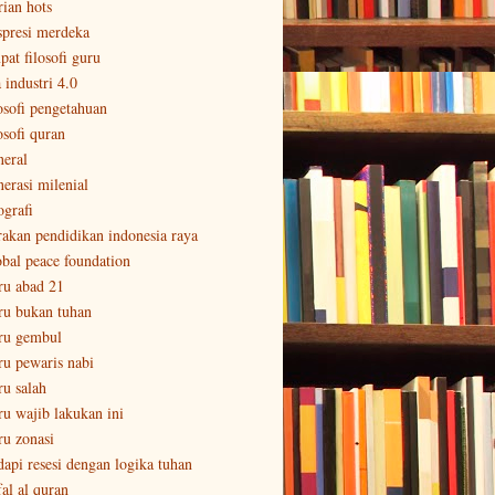
rian hots
spresi merdeka
pat filosofi guru
 industri 4.0
losofi pengetahuan
osofi quran
neral
nerasi milenial
ografi
rakan pendidikan indonesia raya
obal peace foundation
ru abad 21
ru bukan tuhan
ru gembul
ru pewaris nabi
ru salah
ru wajib lakukan ini
ru zonasi
dapi resesi dengan logika tuhan
fal al quran