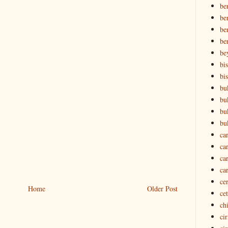
be
ber
ber
be
be
bi
bi
bu
bu
bu
bu
ca
ca
ca
ca
ce
Home
Older Post
ce
ch
ci