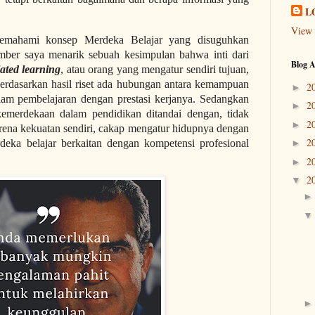
L
View 
memahami konsep Merdeka Belajar yang disuguhkan
umber saya menarik sebuah kesimpulan bahwa inti dari
Blog A
lated learning
, atau orang yang mengatur sendiri tujuan,
Berdasarkan hasil riset ada hubungan antara kemampuan
2
►
alam pembelajaran dengan prestasi kerjanya. Sedangkan
2
►
emerdekaan dalam pendidikan ditandai dengan, tidak
2
►
karena kekuatan sendiri, cakap mengatur hidupnya dengan
2
rdeka belajar berkaitan dengan kompetensi profesional
►
2
►
2
▼