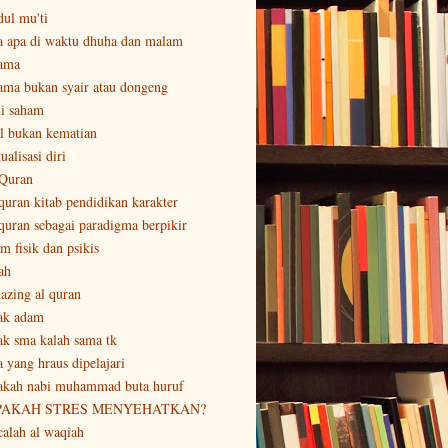
dul mu'ti
a apa di waktu dhuha dan malam
ama
ama bukan syair atau dongeng
li saham
al bukan kematian
ualisasi diri
 Quran
 quran kitab pendidikan karakter
 quran sebagai paradigma berpikir
m fisik dan psikis
ah
azing al quran
ak adam
ak sma kalah sama tk
a yang hraus dipelajari
akah nabi muhammad buta huruf
PAKAH STRES MENYEHATKAN?
calah al waqiah