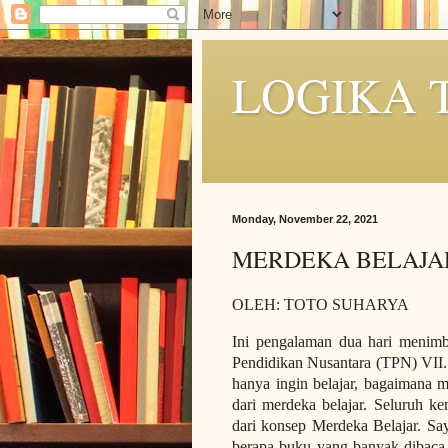
LOGIKA 
Monday, November 22, 2021
MERDEKA BELAJA
OLEH: TOTO SUHARYA
Ini pengalaman dua hari menimb
Pendidikan Nusantara (TPN) VII. 
hanya ingin belajar, bagaimana me
dari merdeka belajar. Seluruh k
dari konsep Merdeka Belajar. Sa
berapa buku yang banyak dibaca,