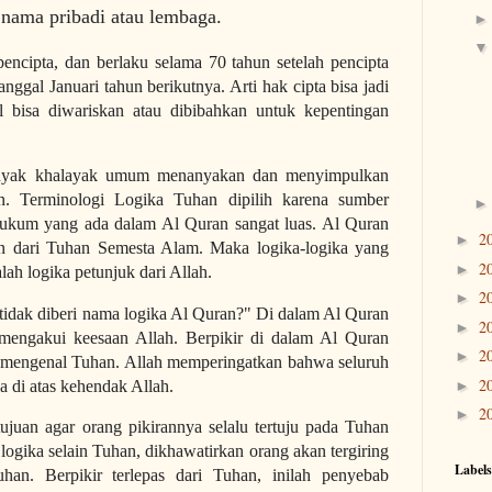
s nama pribadi atau lembaga.
encipta, dan berlaku selama 70 tahun setelah pencipta
nggal Januari tahun berikutnya. Arti hak cipta bisa jadi
 bisa diwariskan atau dibibahkan untuk kepentingan
banyak khalayak umum menanyakan dan menyimpulkan
an. Terminologi Logika Tuhan dipilih karena sumber
hukum yang ada dalam Al Quran sangat luas. Al Quran
2
►
an dari Tuhan Semesta Alam. Maka logika-logika yang
2
►
lah logika petunjuk dari Allah.
2
►
tidak diberi nama logika Al Quran?" Di dalam Al Quran
2
►
 mengakui keesaan Allah. Berpikir di dalam Al Quran
2
►
uk mengenal Tuhan. Allah memperingatkan bahwa seluruh
2
►
da di atas kehendak Allah.
2
►
ujuan agar orang pikirannya selalu tertuju pada Tuhan
logika selain Tuhan, dikhawatirkan orang akan tergiring
Labels
han. Berpikir terlepas dari Tuhan, inilah penyebab