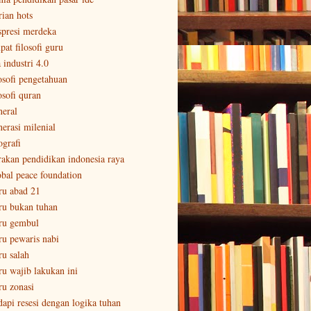
rian hots
spresi merdeka
pat filosofi guru
 industri 4.0
losofi pengetahuan
osofi quran
neral
nerasi milenial
ografi
rakan pendidikan indonesia raya
obal peace foundation
ru abad 21
ru bukan tuhan
ru gembul
ru pewaris nabi
ru salah
ru wajib lakukan ini
ru zonasi
dapi resesi dengan logika tuhan