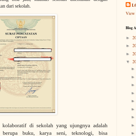
L
an dari sekolah.
View 
Blog A
2
►
2
►
2
►
2
▼
 kolaboratif di sekolah yang ujungnya adalah
 berupa buku, karya seni, teknologi, bisa