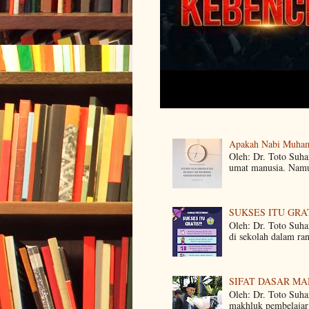
Apakah Nabi Muha
Oleh: Dr. Toto Suh
umat manusia. Namun
SUKSES ITU GRA
Oleh: Dr. Toto Suha
di sekolah dalam ra
SIFAT DASAR M
Oleh: Dr. Toto Suha
makhluk pembelajar 