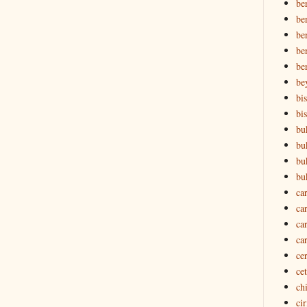
be
be
ber
ber
be
be
bi
bi
bu
bu
bu
bu
ca
ca
ca
ca
ce
ce
ch
ci