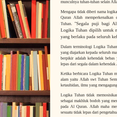
munculnya tuhan-tuhan selain All
Mengapa tidak diberi nama logika
Quran Allah memperkenalkan d
"Segala puji bagi Al
Tuhan.
Logika Tuhan dipilih untuk
yang berlaku pada seluruh k
Dalam terminologi Logika Tuhan
yang diajarkan kepada seluruh ma
berpikir adalah kehendak bebas 
lepas dari segala dalam kehendak
Ketika berbicara Logika Tuhan m
alam yaitu Allah swt Tuhan Se
ketauhidan, ilmu yang mengagun
Logika Tuhan tidak memosisika
sebagai makhluk bodoh yang meng
pada Al Quran. Allah maha meng
sesuatu tidak lepas dari pengetah