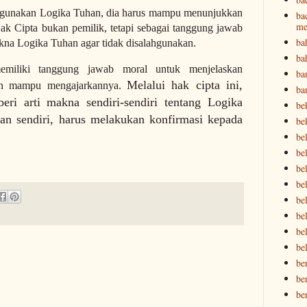
ggunakan Logika Tuhan, dia harus mampu menunjukkan
ba
me
ak Cipta bukan pemilik, tetapi sebagai tanggung jawab
ba
kna Logika Tuhan agar tidak disalahgunakan.
ba
emiliki tanggung jawab moral untuk menjelaskan
ba
Melalui hak cipta ini,
 dan mampu mengajarkannya.
ba
eri arti makna sendiri-sendiri tentang Logika
be
n sendiri, harus melakukan konfirmasi kepada
be
be
bel
bel
be
bel
be
be
be
be
be
be