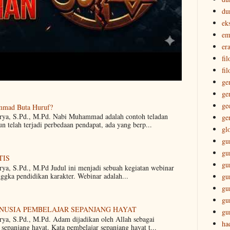
du
ek
em
era
fi
fil
ge
ge
ge
mmad Buta Huruf?
arya, S.Pd., M.Pd. Nabi Muhammad adalah contoh teladan
ge
 telah terjadi perbedaan pendapat, ada yang berp...
gl
gu
gu
TIS
gu
rya, S.Pd., M.Pd Judul ini menjadi sebuah kegiatan webinar
nggka pendidikan karakter. Webinar adalah...
gu
gu
gu
ANUSIA PEMBELAJAR SEPANJANG HAYAT
gu
rya, S.Pd., M.Pd. Adam dijadikan oleh Allah sebagai
ha
sepanjang hayat. Kata pembelajar sepanjang hayat t...