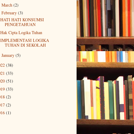
March
(2)
►
February
(3)
▼
HATI HATI KONSUMSI
PENGETAHUAN
Hak Cipta Logika Tuhan
IMPLEMENTASI LOGIKA
TUHAN DI SEKOLAH
January
(5)
►
022
(38)
021
(33)
020
(51)
019
(33)
018
(2)
017
(2)
016
(1)