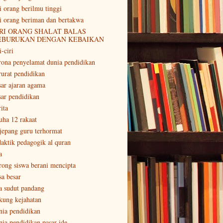
ri orang berilmu tinggi
ri orang beriman dan bertakwa
RI ORANG SHALAT BALAS
EBURUKAN DENGAN KEBAIKAN
i-ciri
rona penyelamat dunia pendidikan
rurat pendidikan
sar ajaran agama
sar pendidikan
ita
uha 12 rakaat
 jepang guru terhormat
daktik pedagogik al quran
a
rong siswa berani mencipta
sa besar
a sudut pandang
kung kejahatan
nia pendidikan
nia pendidikan pasar ide