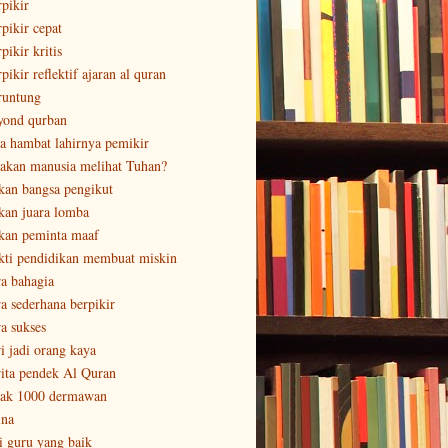
rpikir
rpikir cepat
pikir kritis
pikir reflektif ajaran al quran
runtung
yond qurban
sa hambat lahirnya pemikir
sakan manusia melihat Tuhan?
kan bangsa pengikut
kan juara lomba
kan peminta maaf
kti pendidikan membuat miskin
ra bahagia
ra sederhana berpikir
ra sukses
ri jadi orang kaya
rita pendek Al Quran
tak 1000 dermawan
ina
ri guru yang baik