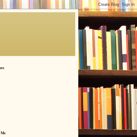
ers
 Me