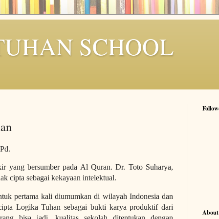
TUHAN SCHOOL
Follow
han
.Pd.
kir yang bersumber pada Al Quran. Dr. Toto Suharya,
ak cipta sebagai kekayaan intelektual.
ntuk pertama kali diumumkan di wilayah Indonesia dan
cipta Logika Tuhan sebagai bukti karya produktif dari
About
rang bisa jadi, kualitas sekolah ditentukan dengan