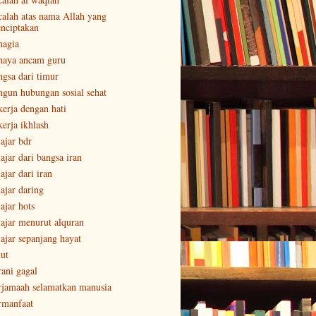
calah atas nama Allah yang
nciptakan
hagia
haya ancam guru
ngsa dari timur
ngun hubungan sosial sehat
kerja dengan hati
kerja ikhlash
lajar bdr
ajar dari bangsa iran
ajar dari iran
lajar daring
ajar hots
lajar menurut alquran
lajar sepanjang hayat
lut
rani gagal
rjamaah selamatkan manusia
rmanfaat