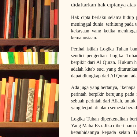
didaftarkan hak ciptanya ata
Hak cipta berlaku selama hidup p
meninggal dunia, terhitung pada ta
kekayaan yang ketika meninggal
kemanusiaan.
Perihal istilah Logika Tuhan 
sendiri pengertian Logika Tuh
berpikir dari Al Quran. Hukum-
adalah kitab suci yang diturunk
dapat diungkap dari Al Quran, ada
Ada juga yang bertanya, "kenapa 
perintah berpikir berujung pada
sebuah perintah dari Allah, unt
yang terjadi di alam semesta bera
Logika Tuhan diperkenalkan bert
Yang Maha Esa. Jika diberi nama 
ketauhidannya kepada selain Tu