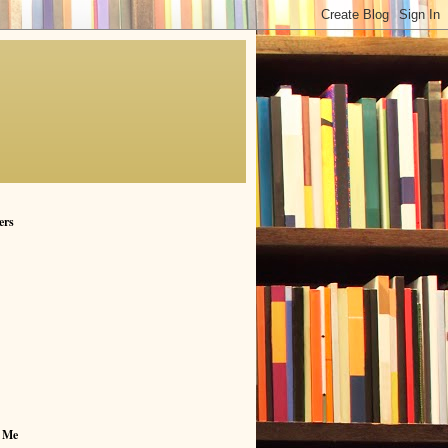
ers
 Me