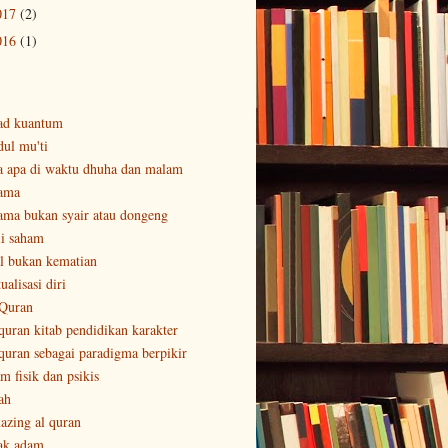
017
(2)
016
(1)
ad kuantum
dul mu'ti
a apa di waktu dhuha dan malam
ama
ama bukan syair atau dongeng
li saham
al bukan kematian
ualisasi diri
 Quran
 quran kitab pendidikan karakter
 quran sebagai paradigma berpikir
m fisik dan psikis
ah
azing al quran
ak adam