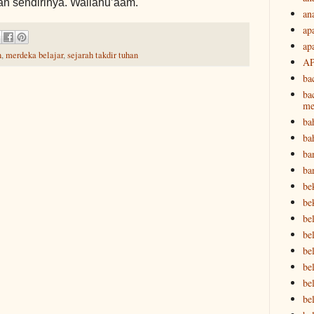
an sendirinya. Wallahu’aam.
an
ap
ap
n
,
merdeka belajar
,
sejarah takdir tuhan
A
ba
ba
me
ba
ba
ba
ba
be
be
be
bel
bel
be
bel
be