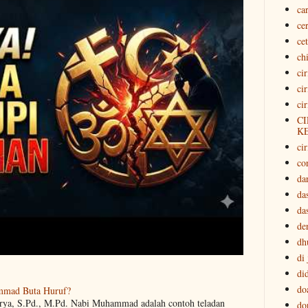
ca
ce
ce
ch
ci
ci
ci
CI
K
cir
co
da
da
da
der
dh
di
di
do
mmad Buta Huruf?
arya, S.Pd., M.Pd. Nabi Muhammad adalah contoh teladan
do