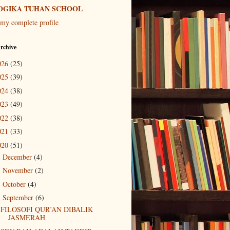
OGIKA TUHAN SCHOOL
my complete profile
rchive
026
(25)
025
(39)
024
(38)
023
(49)
022
(38)
021
(33)
020
(51)
December
(4)
►
November
(2)
►
October
(4)
►
September
(6)
▼
FILOSOFI QUR’AN DIBALIK
JASMERAH