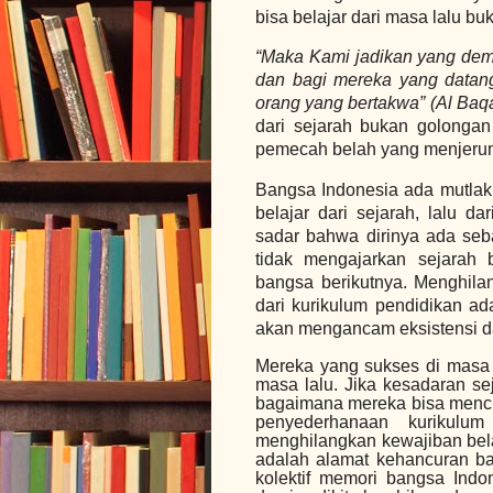
bisa belajar dari masa lalu b
“Maka Kami jadikan yang demik
dan bagi mereka yang datang
orang yang bertakwa” (Al Baqa
dari sejarah bukan golongan
pemecah belah yang menjeru
Bangsa Indonesia ada mutlak 
belajar dari sejarah, lalu d
sadar bahwa dirinya ada seb
tidak mengajarkan sejarah 
bangsa berikutnya. Menghilan
dari kurikulum pendidikan ad
akan mengancam eksistensi 
Mereka yang sukses di masa
masa lalu. Jika kesadaran sej
bagaimana mereka bisa menc
penyederhanaan kurikulu
menghilangkan kewajiban bel
adalah alamat kehancuran ba
kolektif memori bangsa Indo