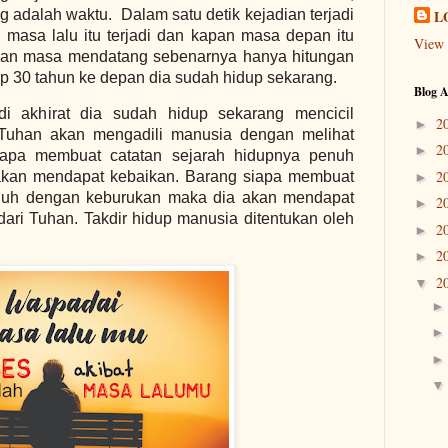
adalah waktu. Dalam satu detik kejadian terjadi
L
n masa lalu itu terjadi dan kapan masa depan itu
View 
 dan masa mendatang sebenarnya hanya hitungan
up 30 tahun ke depan dia sudah hidup sekarang.
Blog A
i akhirat dia sudah hidup sekarang mencicil
2
►
Tuhan akan mengadili manusia dengan melihat
2
►
iapa membuat catatan sejarah hidupnya penuh
2
akan mendapat kebaikan. Barang siapa membuat
►
enuh dengan keburukan maka dia akan mendapat
2
►
 dari Tuhan. Takdir hidup manusia ditentukan oleh
2
►
2
►
2
▼