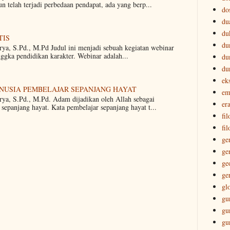
 telah terjadi perbedaan pendapat, ada yang berp...
do
du
du
TIS
du
rya, S.Pd., M.Pd Judul ini menjadi sebuah kegiatan webinar
nggka pendidikan karakter. Webinar adalah...
du
du
ek
ANUSIA PEMBELAJAR SEPANJANG HAYAT
em
rya, S.Pd., M.Pd. Adam dijadikan oleh Allah sebagai
era
sepanjang hayat. Kata pembelajar sepanjang hayat t...
fi
fil
ge
ge
ge
ge
gl
gu
gu
gu