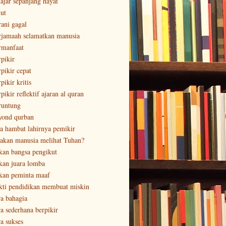
lajar sepanjang hayat
lut
rani gagal
rjamaah selamatkan manusia
rmanfaat
rpikir
rpikir cepat
pikir kritis
pikir reflektif ajaran al quran
runtung
yond qurban
sa hambat lahirnya pemikir
sakan manusia melihat Tuhan?
kan bangsa pengikut
kan juara lomba
kan peminta maaf
kti pendidikan membuat miskin
ra bahagia
ra sederhana berpikir
ra sukses