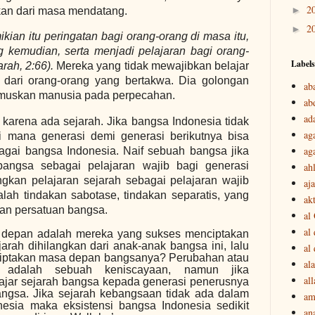
2
►
ukan dari masa mendatang.
2
►
ian itu peringatan bagi orang-orang di masa itu,
 kemudian, serta menjadi pelajaran bagi orang-
Labels
rah, 2:66).
Mereka yang tidak mewajibkan belajar
 dari orang-orang yang bertakwa. Dia golongan
ab
muskan manusia pada perpecahan.
ab
ad
karena ada sejarah. Jika bangsa Indonesia tidak
ag
ari mana generasi demi generasi berikutnya bisa
ag
agai bangsa Indonesia. Naif sebuah bangsa jika
bangsa sebagai pelajaran wajib bagi generasi
ah
gkan pelajaran sejarah sebagai pelajaran wajib
aj
alah tindakan sabotase, tindakan separatis, yang
akt
dan persatuan bangsa.
al
al
 depan adalah mereka yang sukses menciptakan
arah dihilangkan dari anak-anak bangsa ini, lalu
al
iptakan masa depan bangsanya? Perubahan atau
ala
m adalah sebuah keniscayaan, namun jika
all
ajar sejarah bangsa kepada generasi penerusnya
ngsa. Jika sejarah kebangsaan tidak ada dalam
am
nesia maka eksistensi bangsa Indonesia sedikit
an