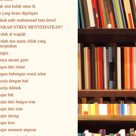
ak sma kalah sama tk
a yang hraus dipelajari
akah nabi muhammad buta huruf
PAKAH STRES MENYEHATKAN?
calah al waqiah
calah atas nama Allah yang
nciptakan
hagia
haya ancam guru
ngsa dari timur
ngun hubungan sosial sehat
kerja dengan hati
kerja ikhlash
lajar bdr
ajar dari bangsa iran
ajar dari iran
lajar daring
ajar hots
lajar menurut alquran