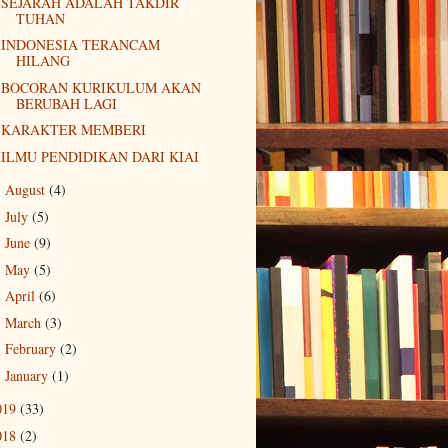
SEJARAH ADALAH TAKDIR
TUHAN
INDONESIA TERANCAM
HILANG
BOCORAN KURIKULUM AKAN
BERUBAH LAGI
KARAKTER MEMBERI
ILMU PENDIDIKAN DARI KIAI
August
(4)
►
July
(5)
►
June
(9)
►
May
(5)
►
April
(6)
►
March
(3)
►
February
(2)
►
January
(1)
►
019
(33)
018
(2)