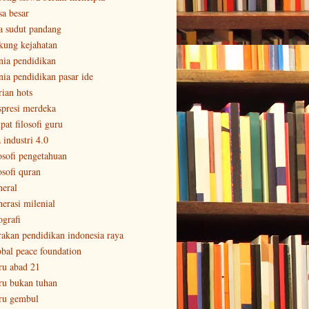
sa besar
a sudut pandang
kung kejahatan
nia pendidikan
nia pendidikan pasar ide
rian hots
spresi merdeka
pat filosofi guru
 industri 4.0
losofi pengetahuan
osofi quran
neral
nerasi milenial
ografi
rakan pendidikan indonesia raya
obal peace foundation
ru abad 21
ru bukan tuhan
ru gembul