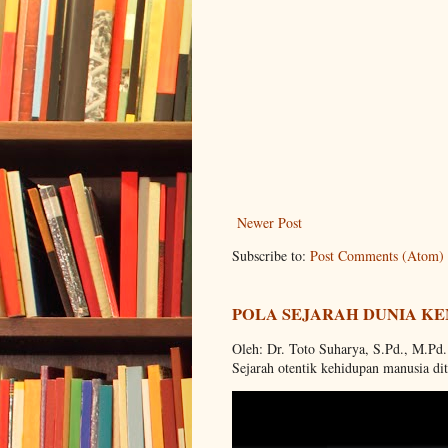
Newer Post
Subscribe to:
Post Comments (Atom)
POLA SEJARAH DUNIA KE
Oleh: Dr. Toto Suharya, S.Pd., M.Pd
Sejarah otentik kehidupan manusia dit