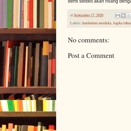
demi sedikit akan hilang deng
at
September 17, 2020
Labels:
kurikulum merdeka
,
logika tuha
No comments:
Post a Comment