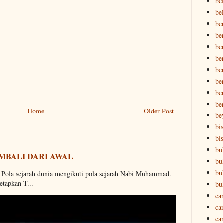
be
be
be
be
be
be
be
ber
ber
be
Home
Older Post
be
bi
bi
bu
MBALI DARI AWAL
bu
bu
. Pola sejarah dunia mengikuti pola sejarah Nabi Muhammad.
etapkan T...
bu
ca
ca
ca