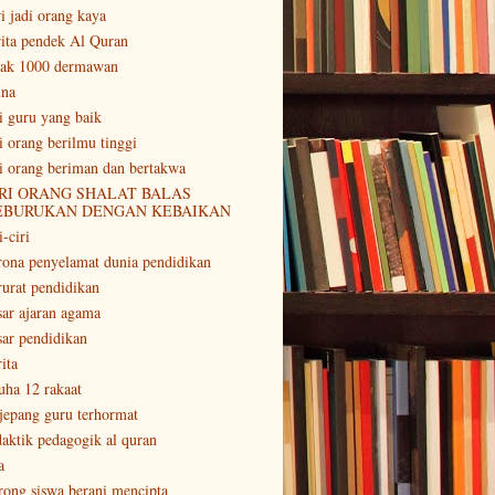
ri jadi orang kaya
rita pendek Al Quran
tak 1000 dermawan
ina
ri guru yang baik
ri orang berilmu tinggi
ri orang beriman dan bertakwa
RI ORANG SHALAT BALAS
EBURUKAN DENGAN KEBAIKAN
i-ciri
rona penyelamat dunia pendidikan
rurat pendidikan
sar ajaran agama
sar pendidikan
ita
uha 12 rakaat
 jepang guru terhormat
daktik pedagogik al quran
a
rong siswa berani mencipta