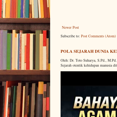
Newer Post
Subscribe to:
Post Comments (Atom)
POLA SEJARAH DUNIA KE
Oleh: Dr. Toto Suharya, S.Pd., M.Pd
Sejarah otentik kehidupan manusia dit