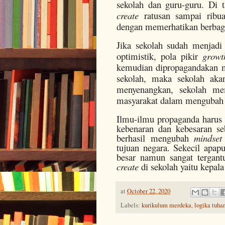
sekolah dan guru-guru. Di 
create
ratusan sampai ribua
dengan memerhatikan berbaga
Jika sekolah sudah menjadi 
optimistik, pola pikir
growt
kemudian dipropagandakan me
sekolah, maka sekolah ak
menyenangkan, sekolah me
masyarakat dalam mengubah n
Ilmu-ilmu propaganda harus d
kebenaran dan kebesaran se
berhasil mengubah
mindset
tujuan negara. Sekecil apap
besar namun sangat tergan
create
di sekolah yaitu kepal
at
October 22, 2020
Labels:
kurikulum merdeka
,
logika tuha