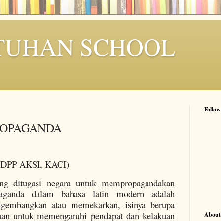
TUHAN SCHOOL
Follow
ROPAGANDA
 I DPP AKSI, KACI)
ng ditugasi negara untuk mempropagandakan
opaganda dalam bahasa latin modern adalah
gembangkan atau memekarkan, isinya berupa
juan untuk memengaruhi pendapat dan kelakuan
About