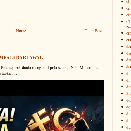
ci
ci
ci
CI
K
Home
Older Post
cir
co
da
da
MBALI DARI AWAL
da
der
. Pola sejarah dunia mengikuti pola sejarah Nabi Muhammad.
etapkan T...
dh
di
di
do
do
do
du
du
du