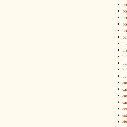
be
be
ber
ber
be
be
bi
bi
bu
bu
bu
bu
ca
ca
ca
ca
ce
ce
ch