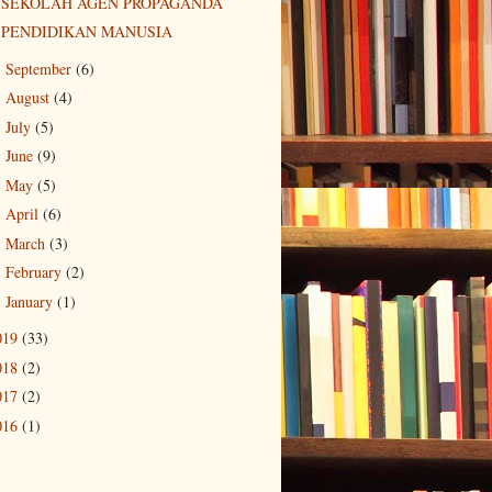
SEKOLAH AGEN PROPAGANDA
PENDIDIKAN MANUSIA
September
(6)
►
August
(4)
►
July
(5)
►
June
(9)
►
May
(5)
►
April
(6)
►
March
(3)
►
February
(2)
►
January
(1)
►
019
(33)
018
(2)
017
(2)
016
(1)