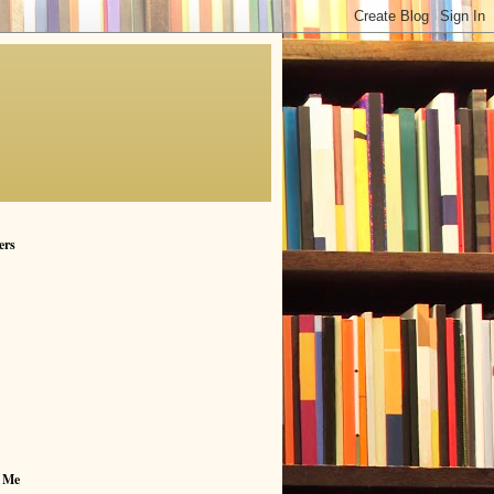
ers
 Me