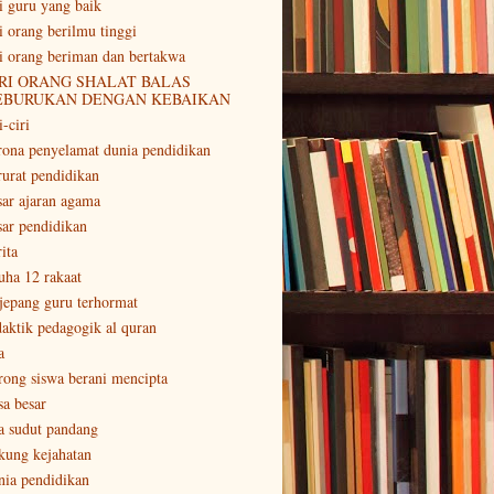
ri guru yang baik
ri orang berilmu tinggi
ri orang beriman dan bertakwa
RI ORANG SHALAT BALAS
EBURUKAN DENGAN KEBAIKAN
i-ciri
rona penyelamat dunia pendidikan
rurat pendidikan
sar ajaran agama
sar pendidikan
ita
uha 12 rakaat
 jepang guru terhormat
daktik pedagogik al quran
a
rong siswa berani mencipta
sa besar
a sudut pandang
kung kejahatan
nia pendidikan