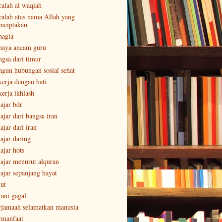
calah al waqiah
calah atas nama Allah yang
nciptakan
hagia
haya ancam guru
ngsa dari timur
ngun hubungan sosial sehat
kerja dengan hati
kerja ikhlash
lajar bdr
ajar dari bangsa iran
ajar dari iran
lajar daring
ajar hots
lajar menurut alquran
lajar sepanjang hayat
lut
rani gagal
rjamaah selamatkan manusia
rmanfaat