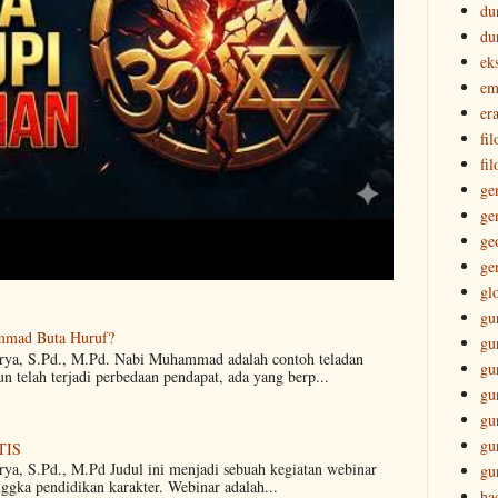
du
du
ek
em
era
fi
fil
ge
ge
ge
ge
gl
gu
mmad Buta Huruf?
gu
arya, S.Pd., M.Pd. Nabi Muhammad adalah contoh teladan
gu
 telah terjadi perbedaan pendapat, ada yang berp...
gu
gu
gu
TIS
rya, S.Pd., M.Pd Judul ini menjadi sebuah kegiatan webinar
gu
nggka pendidikan karakter. Webinar adalah...
ha