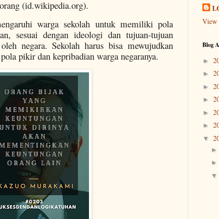
rang (id.wikipedia.org).
L
View 
engaruhi warga sekolah untuk memiliki pola
ian, sesuai dengan ideologi dan tujuan-tujuan
 oleh negara. Sekolah harus bisa mewujudkan
Blog A
 pola pikir dan kepribadian warga negaranya.
2
►
2
►
2
►
2
►
2
►
2
►
2
▼