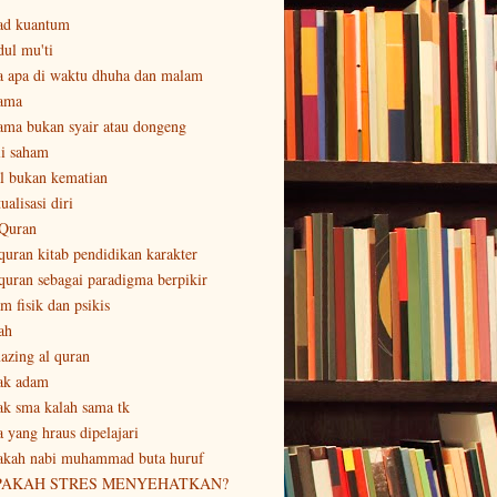
ad kuantum
dul mu'ti
a apa di waktu dhuha dan malam
ama
ama bukan syair atau dongeng
li saham
al bukan kematian
ualisasi diri
 Quran
 quran kitab pendidikan karakter
 quran sebagai paradigma berpikir
m fisik dan psikis
ah
azing al quran
ak adam
ak sma kalah sama tk
a yang hraus dipelajari
akah nabi muhammad buta huruf
PAKAH STRES MENYEHATKAN?