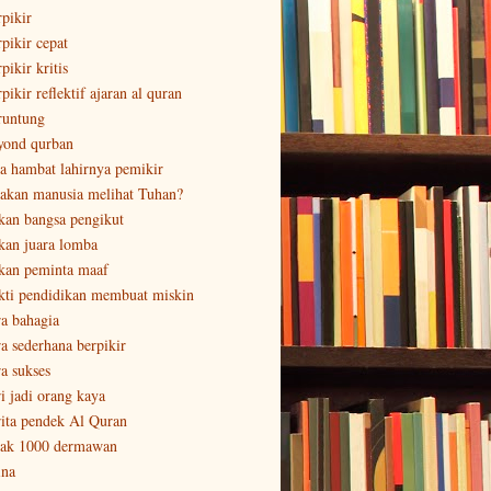
rpikir
rpikir cepat
pikir kritis
pikir reflektif ajaran al quran
runtung
yond qurban
sa hambat lahirnya pemikir
sakan manusia melihat Tuhan?
kan bangsa pengikut
kan juara lomba
kan peminta maaf
kti pendidikan membuat miskin
ra bahagia
ra sederhana berpikir
ra sukses
ri jadi orang kaya
rita pendek Al Quran
tak 1000 dermawan
ina