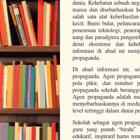
dunia. Kehebatan sebuah neg
massa dan disebarluaskan k
salah satu alat keberhasila
kecil. Bumi bulat, peluncuran
penemuan teknologi, penera
uang dan paradgima pengemb
demi eksistensi dan kehe
informasi di abad ini menj
propaganda.
Di abad informasi ini, se
propaganda. Agen propagand
pola pikir, dan mindset p
propaganda sekolah beranggo
Agen propaganda adalah m
menyebarluaskannya di medi
level tertinggi dalam dunia 
Sekolah sebagai agen propag
guru yang penuh “birahi
edukatif, inspiratif harus t