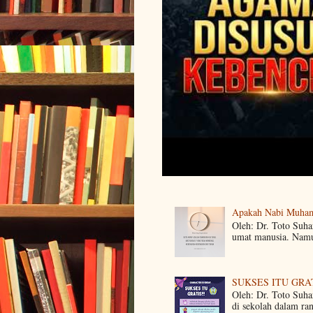
Apakah Nabi Muha
Oleh: Dr. Toto Suh
umat manusia. Namun
SUKSES ITU GRA
Oleh: Dr. Toto Suha
di sekolah dalam ra