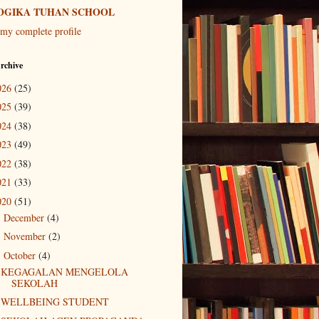
OGIKA TUHAN SCHOOL
my complete profile
rchive
026
(25)
025
(39)
024
(38)
023
(49)
022
(38)
021
(33)
020
(51)
December
(4)
►
November
(2)
►
October
(4)
▼
KEGAGALAN MENGELOLA
SEKOLAH
WELLBEING STUDENT