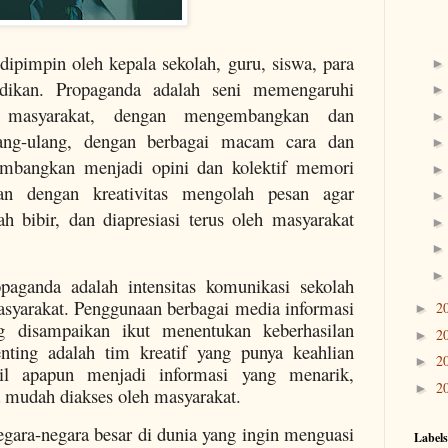
ipimpin oleh kepala sekolah, guru, siswa, para
dikan. Propaganda adalah seni memengaruhi
, masyarakat, dengan mengembangkan dan
ang-ulang, dengan berbagai macam cara dan
embangkan menjadi opini dan kolektif memori
an dengan kreativitas mengolah pesan agar
h bibir, dan diapresiasi terus oleh masyarakat
opaganda adalah intensitas komunikasi sekolah
syarakat. Penggunaan berbagai media informasi
2
►
ng disampaikan ikut menentukan keberhasilan
2
►
nting adalah tim kreatif yang punya keahlian
2
►
il apapun menjadi informasi yang menarik,
2
►
a mudah diakses oleh masyarakat.
gara-negara besar di dunia yang ingin menguasi
Labels