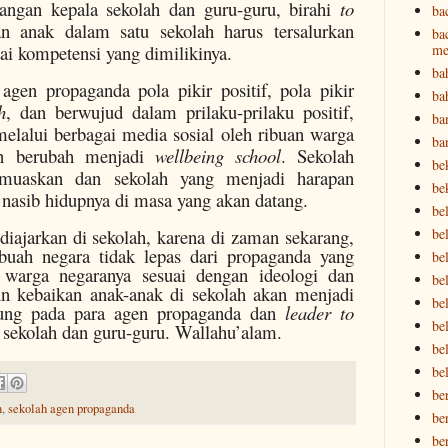
tangan kepala sekolah dan guru-guru, birahi
to
ba
n anak dalam satu sekolah harus tersalurkan
ba
me
i kompetensi yang dimilikinya.
ba
agen propaganda pola pikir positif, pola pikir
ba
h
, dan berwujud dalam prilaku-prilaku positif,
ba
lalui berbagai media sosial oleh ribuan warga
ba
an berubah menjadi
wellbeing school
. Sekolah
be
muaskan dan sekolah yang menjadi harapan
be
asib hidupnya di masa yang akan datang.
be
bel
iajarkan di sekolah, karena di zaman sekarang,
buah negara tidak lepas dari propaganda yang
bel
warga negaranya sesuai dengan ideologi dan
be
un kebaikan anak-anak di sekolah akan menjadi
bel
tung pada para agen propaganda dan
leader to
be
a sekolah dan guru-guru. Wallahu’alam.
be
be
be
n
,
sekolah agen propaganda
be
be