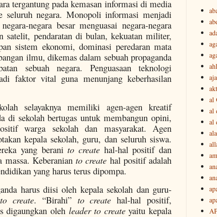
ara tergantung pada kemasan informasi di media
ab
e seluruh negara. Monopoli informasi menjadi
ab
n negara-negara besar menguasai negara-negara
ad
 satelit, pendaratan di bulan, kekuatan militer,
ag
pan sistem ekonomi, dominasi peredaran mata
ag
angan ilmu, dikemas dalam sebuah propaganda
ah
batan sebuah negara. Penguasaan teknologi
adi faktor vital guna menunjang keberhasilan
aj
akt
al
kolah selayaknya memiliki agen-agen kreatif
al
a di sekolah bertugas untuk membangun opini,
al
ositif warga sekolah dan masyarakat. Agen
ala
takan kepala sekolah, guru, dan seluruh siswa.
all
ereka yang berani
to create
hal-hal positif dan
am
a massa. Keberanian
to create
hal positif adalah
an
pendidikan yang harus terus dipompa.
an
anda harus diisi oleh kepala sekolah dan guru-
ap
”
to create
. “Birahi”
to create
hal-hal positif,
ap
erus digaungkan oleh
leader to create
yaitu kepala
A