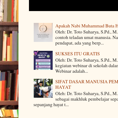
Apakah Nabi Muhammad Buta H
Oleh: Dr. Toto Suharya, S.Pd.,
contoh teladan umat manusia. Na
pendapat, ada yang berp...
SUKSES ITU GRATIS
Oleh: Dr. Toto Suharya, S.Pd., M
kegiatan webinar di sekolah dala
Webinar adalah...
SIFAT DASAR MANUSIA PE
HAYAT
Oleh: Dr. Toto Suharya, S.Pd., M
sebagai makhluk pembelajar sepa
sepanjang hayat t...