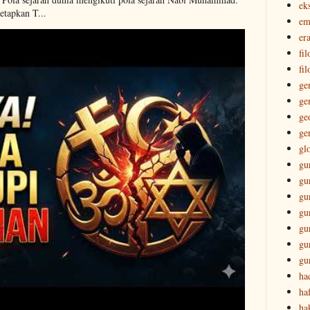
ek
etapkan T...
em
era
fi
fil
ge
ge
ge
ge
gl
gu
gu
gu
gu
gu
gu
gu
ha
ha
ha