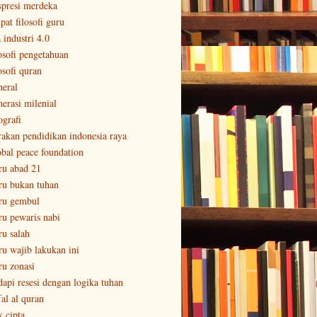
spresi merdeka
pat filosofi guru
 industri 4.0
losofi pengetahuan
osofi quran
neral
nerasi milenial
ografi
rakan pendidikan indonesia raya
obal peace foundation
ru abad 21
ru bukan tuhan
ru gembul
ru pewaris nabi
ru salah
ru wajib lakukan ini
ru zonasi
dapi resesi dengan logika tuhan
fal al quran
k cipta