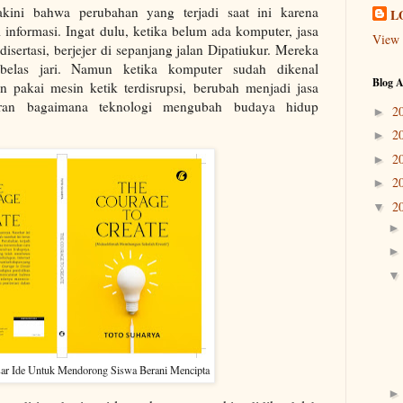
akini bahwa perubahan yang terjadi saat ini karena
L
informasi. Ingat dulu, ketika belum ada komputer, jasa
View 
 disertasi, berjejer di sepanjang jalan Dipatiukur. Mereka
belas jari. Namun ketika komputer sudah dikenal
Blog A
n pakai mesin ketik terdisrupsi, berubah menjadi jasa
aran bagaimana teknologi mengubah budaya hidup
2
►
2
►
2
►
2
►
2
▼
sar Ide Untuk Mendorong Siswa Berani Mencipta