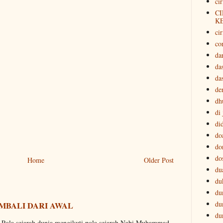
ci
CI
K
cir
co
da
da
da
der
dh
di
di
do
do
do
Home
Older Post
du
du
du
du
MBALI DARI AWAL
du
. Pola sejarah dunia mengikuti pola sejarah Nabi Muhammad.