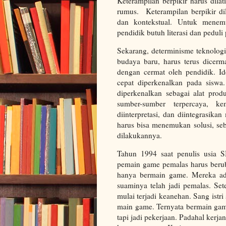
Keterampilan berpikir harus dil
rumus. Keterampilan berpikir di
dan kontekstual. Untuk menemu
pendidik butuh literasi dan peduli
Sekarang, determinisme teknologi
budaya baru, harus terus dicerm
dengan cermat oleh pendidik. Id
cepat diperkenalkan pada siswa.
diperkenalkan sebagai alat prod
sumber-sumber terpercaya, ke
diinterpretasi, dan diintegrasi
harus bisa menemukan solusi, se
dilakukannya.
Tahun 1994 saat penulis usia 
pemain game pemalas harus beruba
hanya bermain game. Mereka ada 
suaminya telah jadi pemalas. Se
mulai terjadi keanehan. Sang ist
main game. Ternyata bermain game
tapi jadi pekerjaan. Padahal kerja