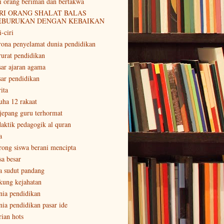
ri orang beriman dan bertakwa
RI ORANG SHALAT BALAS
EBURUKAN DENGAN KEBAIKAN
i-ciri
rona penyelamat dunia pendidikan
rurat pendidikan
sar ajaran agama
sar pendidikan
ita
uha 12 rakaat
 jepang guru terhormat
daktik pedagogik al quran
a
rong siswa berani mencipta
sa besar
a sudut pandang
kung kejahatan
nia pendidikan
nia pendidikan pasar ide
rian hots