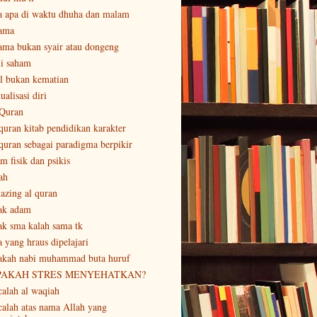
a apa di waktu dhuha dan malam
ama
ama bukan syair atau dongeng
li saham
al bukan kematian
ualisasi diri
 Quran
 quran kitab pendidikan karakter
 quran sebagai paradigma berpikir
m fisik dan psikis
ah
azing al quran
ak adam
ak sma kalah sama tk
a yang hraus dipelajari
akah nabi muhammad buta huruf
PAKAH STRES MENYEHATKAN?
calah al waqiah
calah atas nama Allah yang