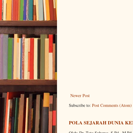
Newer Post
Subscribe to:
Post Comments (Atom)
POLA SEJARAH DUNIA KE
Oleh: Dr. Toto Suharya, S.Pd., M.Pd