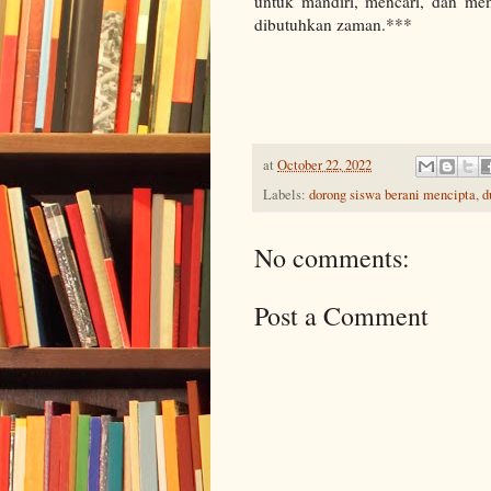
untuk mandiri, mencari, dan me
dibutuhkan zaman.***
at
October 22, 2022
Labels:
dorong siswa berani mencipta
,
d
No comments:
Post a Comment