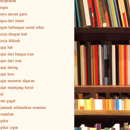
nciptakan
hagia
haya ancam guru
ngsa dari timur
ngun hubungan sosial sehat
kerja dengan hati
kerja ikhlash
lajar bdr
ajar dari bangsa iran
ajar dari iran
lajar daring
ajar hots
lajar menurut alquran
lajar sepanjang hayat
lut
rani gagal
rjamaah selamatkan manusia
rmanfaat
rpikir
rpikir cepat