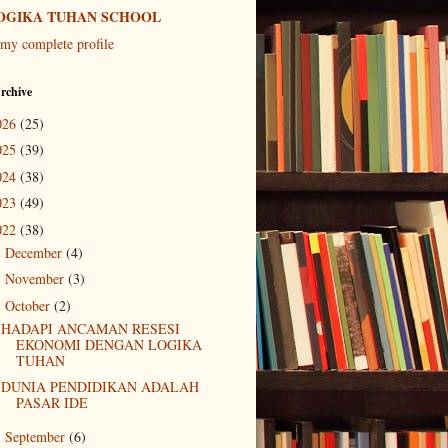
OGIKA TUHAN SCHOOL
my complete profile
rchive
026
(25)
025
(39)
024
(38)
023
(49)
022
(38)
December
(4)
►
November
(3)
►
October
(2)
▼
HADAPI ANCAMAN RESESI
EKONOMI DENGAN LOGIKA
TUHAN
DUNIA PENDIDIKAN ADALAH
PASAR IDE
September
(6)
►