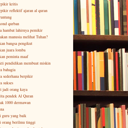
pikir kritis
pikir reflektif ajaran al quran
runtung
yond qurban
sa hambat lahirnya pemikir
sakan manusia melihat Tuhan?
kan bangsa pengikut
kan juara lomba
kan peminta maaf
kti pendidikan membuat miskin
ra bahagia
ra sederhana berpikir
ra sukses
ri jadi orang kaya
rita pendek Al Quran
tak 1000 dermawan
ina
ri guru yang baik
ri orang berilmu tinggi