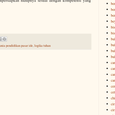
mpersiapkan hidupnya sesuai dengan kompetensi yang
ber
ber
be
be
bi
bi
bu
bu
unia pendidikan pasar ide
,
logika tuhan
bu
bu
ca
ca
ca
ca
ce
ce
ch
ci
ci