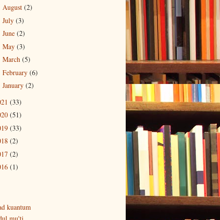
August
(2)
►
July
(3)
►
June
(2)
►
May
(3)
►
March
(5)
►
February
(6)
►
January
(2)
►
021
(33)
020
(51)
019
(33)
018
(2)
017
(2)
016
(1)
ad kuantum
dul mu'ti