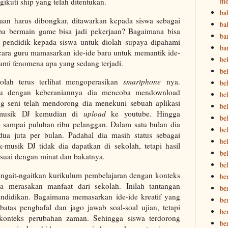
me
kuti ship yang telah ditentukan.
ba
aan harus dibongkar, ditawarkan kepada siswa sebagai
ba
pa bermain game bisa jadi pekerjaan? Bagaimana bisa
ba
eh pendidik kepada siswa untuk diolah supaya dipahami
ba
 cara guru mamasarkan ide-ide baru untuk memantik ide-
be
hami fenomena apa yang sedang terjadi.
be
olah terus terlihat mengoperasikan
smartphone
nya.
be
alu dengan keberaniannya dia mencoba mendownload
bel
ng seni telah mendorong dia menekuni sebuah aplikasi
bel
-musik DJ kemudian di
upload
ke youtube. Hingga
be
 sampai puluhan ribu pelanggan. Dalam satu bulan dia
bel
ua juta per bulan. Padahal dia masih status sebagai
be
-musik DJ tidak dia dapatkan di sekolah, tetapi hasil
be
esuai dengan minat dan bakatnya.
be
 mengait-ngaitkan kurikulum pembelajaran dengan konteks
be
a merasakan manfaat dari sekolah. Inilah tantangan
be
endidikan. Bagaimana memasarkan ide-ide kreatif yang
be
atas penghafal dan jago jawab soal-soal ujian, tetapi
be
nteks perubahan zaman. Sehingga siswa terdorong
be