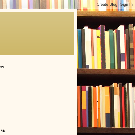
ers
 Me