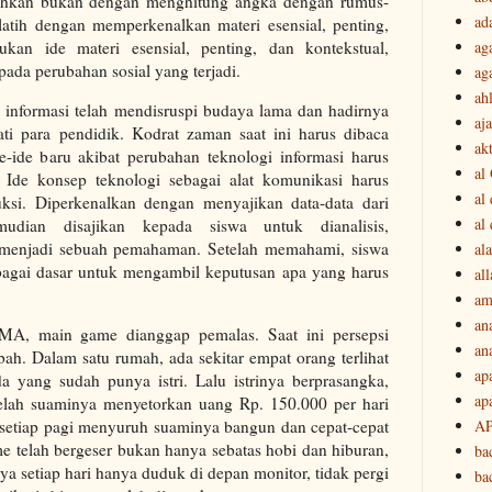
atihkan bukan dengan menghitung angka dengan rumus-
ad
latih dengan memperkenalkan materi esensial, penting,
kan ide materi esensial, penting, dan kontekstual,
ag
 pada perubahan sosial yang terjadi.
ag
ah
 informasi telah mendisruspi budaya lama dan hadirnya
aj
ati para pendidik. Kodrat zaman saat ini harus dibaca
akt
e-ide baru akibat perubahan teknologi informasi harus
al
 Ide konsep teknologi sebagai alat komunikasi harus
al
uksi. Diperkenalkan dengan menyajikan data-data dari
al
mudian disajikan kepada siswa untuk dianalisis,
kan menjadi sebuah pemahaman. Setelah memahami, siswa
ala
bagai dasar untuk mengambil keputusan apa yang harus
all
am
an
SMA, main game dianggap pemalas. Saat ini persepsi
an
h. Dalam satu rumah, ada sekitar empat orang terlihat
ap
yang sudah punya istri. Lalu istrinya berprasangka,
ap
telah suaminya menyetorkan uang Rp. 150.000 per hari
A
ri setiap pagi menyuruh suaminya bangun dan cepat-cepat
 telah bergeser bukan hanya sebatas hobi dan hiburan,
ba
nya setiap hari hanya duduk di depan monitor, tidak pergi
ba