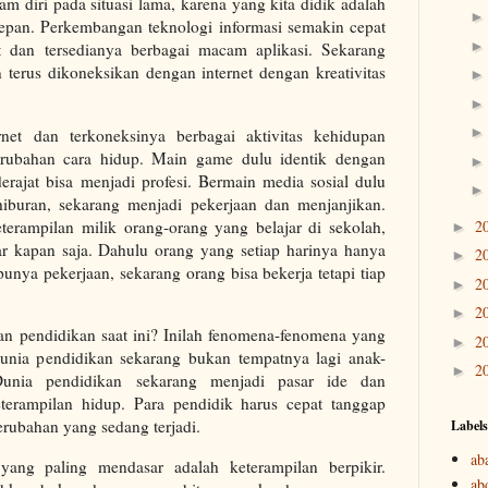
am diri pada situasi lama, karena yang kita didik adalah
epan. Perkembangan teknologi informasi semakin cepat
 dan tersedianya berbagai macam aplikasi. Sekarang
terus dikoneksikan dengan internet dengan kreativitas
net dan terkoneksinya berbagai aktivitas kehidupan
perubahan cara hidup. Main game dulu identik dengan
rajat bisa menjadi profesi. Bermain media sosial dulu
 hiburan, sekarang menjadi pekerjaan dan menjanjikan.
2
erampilan milik orang-orang yang belajar di sekolah,
►
ar kapan saja. Dahulu orang yang setiap harinya hanya
2
►
punya pekerjaan, sekarang orang bisa bekerja tetapi tiap
2
►
2
►
eran pendidikan saat ini? Inilah fenomena-fenomena yang
2
►
unia pendidikan sekarang bukan tempatnya lagi anak-
2
►
unia pendidikan sekarang menjadi pasar ide dan
erampilan hidup. Para pendidik harus cepat tanggap
rubahan yang sedang terjadi.
Labels
ab
yang paling mendasar adalah keterampilan berpikir.
ab