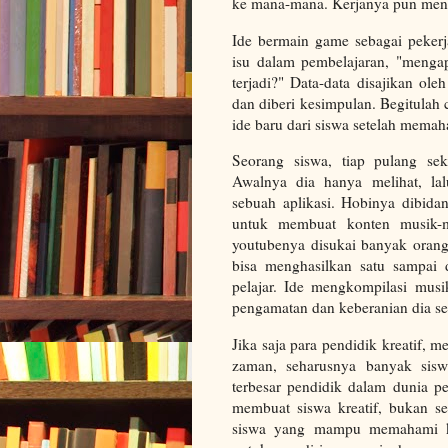
ke mana-mana. Kerjanya pun mengi
Ide bermain game sebagai pekerj
isu dalam pembelajaran, "menga
terjadi?" Data-data disajikan ol
dan diberi kesimpulan. Begitulah
ide baru dari siswa setelah mema
Seorang siswa, tiap pulang sek
Awalnya dia hanya melihat, l
sebuah aplikasi. Hobinya dibida
untuk membuat konten musik
youtubenya disukai banyak orang
bisa menghasilkan satu sampai d
pelajar. Ide mengkompilasi musik
pengamatan dan keberanian dia s
Jika saja para pendidik kreatif,
zaman, seharusnya banyak sisw
terbesar pendidik dalam dunia p
membuat siswa kreatif, bukan seb
siswa yang mampu memahami ko