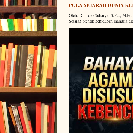
POLA SEJARAH DUNIA KE
Oleh: Dr. Toto Suharya, S.Pd., M.Pd
Sejarah otentik kehidupan manusia dit