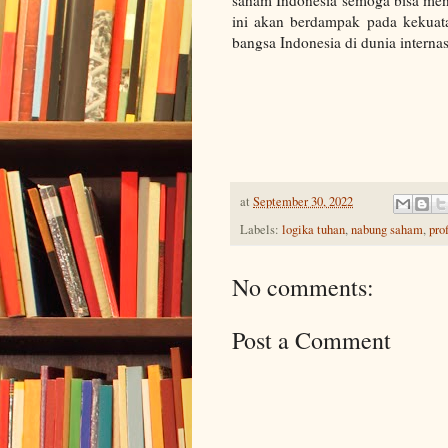
saham Indonesia semoga bisa mend
ini akan berdampak pada kekuata
bangsa Indonesia di dunia intern
at
September 30, 2022
Labels:
logika tuhan
,
nabung saham
,
pro
No comments:
Post a Comment