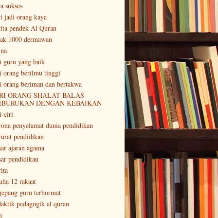
ra sukses
ri jadi orang kaya
rita pendek Al Quran
tak 1000 dermawan
ina
ri guru yang baik
ri orang berilmu tinggi
ri orang beriman dan bertakwa
RI ORANG SHALAT BALAS
EBURUKAN DENGAN KEBAIKAN
i-ciri
rona penyelamat dunia pendidikan
rurat pendidikan
sar ajaran agama
sar pendidikan
ita
uha 12 rakaat
 jepang guru terhormat
daktik pedagogik al quran
a