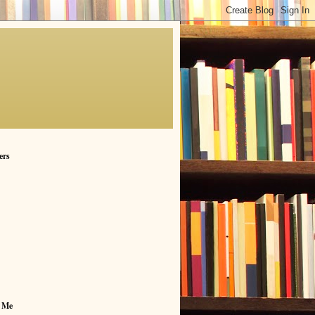
ers
 Me