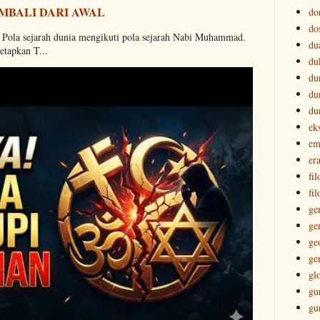
MBALI DARI AWAL
do
do
. Pola sejarah dunia mengikuti pola sejarah Nabi Muhammad.
du
etapkan T...
du
du
du
du
ek
em
era
fi
fil
ge
ge
ge
ge
gl
gu
gu