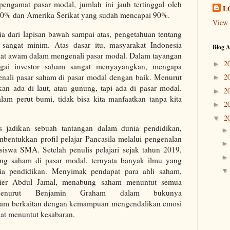
pengamat pasar modal, jumlah ini jauh tertinggal oleh
L
30% dan Amerika Serikat yang sudah mencapai 90%.
View 
a dari lapisan bawah sampai atas, pengetahuan tentang
 sangat minim. Atas dasar itu, masyarakat Indonesia
Blog A
kat awam dalam mengenali pasar modal. Dalam tayangan
2
►
ai investor saham sangat menyayangkan, mengapa
enali pasar saham di pasar modal dengan baik. Menurut
2
►
n ada di laut, atau gunung, tapi ada di pasar modal.
2
►
lam perut bumi, tidak bisa kita manfaatkan tanpa kita
2
►
2
▼
is jadikan sebuah tantangan dalam dunia pendidikan,
entukkan profil pelajar Pancasila melalui pengenalan
iswa SMA. Setelah penulis pelajari sejak tahun 2019,
ng saham di pasar modal, ternyata banyak ilmu yang
a pendidikan. Menyimak pendapat para ahli saham,
ier Abdul Jamal, menabung saham menuntut semua
 Menurut Benjamin Graham dalam bukunya
aham berkaitan dengan kemampuan mengendalikan emosi
at menuntut kesabaran.