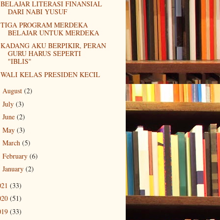
BELAJAR LITERASI FINANSIAL
DARI NABI YUSUF
TIGA PROGRAM MERDEKA
BELAJAR UNTUK MERDEKA
KADANG AKU BERPIKIR, PERAN
GURU HARUS SEPERTI
"IBLIS"
WALI KELAS PRESIDEN KECIL
August
(2)
►
July
(3)
►
June
(2)
►
May
(3)
►
March
(5)
►
February
(6)
►
January
(2)
►
021
(33)
020
(51)
019
(33)