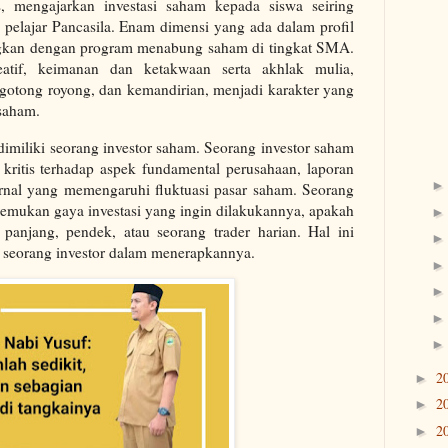
, mengajarkan investasi saham kepada siswa seiring
l pelajar Pancasila. Enam dimensi yang ada dalam profil
ngkan dengan program menabung saham di tingkat SMA.
eatif, keimanan dan ketakwaan serta akhlak mulia,
gotong royong, dan kemandirian, menjadi karakter yang
 saham.
dimiliki seorang investor saham. Seorang investor saham
kritis terhadap aspek fundamental perusahaan, laporan
ernal yang memengaruhi fluktuasi pasar saham. Seorang
enemukan gaya investasi yang ingin dilakukannya, apakah
 panjang, pendek, atau seorang trader harian. Hal ini
seorang investor dalam menerapkannya.
2
►
2
►
2
►