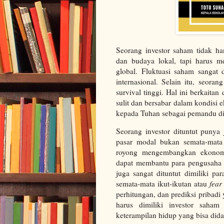
Seorang investor saham tidak ha
dan budaya lokal, tapi harus m
global. Fluktuasi saham sangat d
internasional. Selain itu, seora
survival tinggi. Hal ini berkait
sulit dan bersabar dalam kondisi
kepada Tuhan sebagai pemandu dik
Seorang investor dituntut punya 
pasar modal bukan semata-mata 
royong mengembangkan ekonomi 
dapat membantu para pengusaha 
juga sangat dituntut dimiliki p
semata-mata ikut-ikutan atau
fear
perhitungan, dan prediksi pribadi
harus dimiliki investor saha
keterampilan hidup yang bisa did