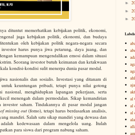
2
►
2
►
2
►
nya dituntut memerhatikan kebijakan politik, ekonomi,
Labels
engenal juga kebijakan politik, ekonomi, dan budaya
itentukan oleh kebijakan politik negara-negara secara
ab
ng investor harus punya jiwa petarung, daya juang, dan
ab
an dengan kemampuan mengendalikan emosi dalam situasi
ad
 ekstrim. Seorang investor butuh keimanan dan ketakwaan
ag
ala kondisi-kondisi sulit menerpa dunia pasar modal.
ag
ah
jiwa nasionalis dan sosialis. Investasi yang ditanam di
aj
untuk keuntungan pribadi, tetapi punya nilai gotong
nasional, menghidupkan lapangan pekerjaan, serta
akt
kecil menengah dalam permodalan. Sikap kemandirian
al
ara investor saham. Tindakannya di pasar modal jangan
al
 of missing out
(fomo), tetapi harus berdasarkan analisis,
al
 yang mandiri. Salah satu sikap mandiri yang dewasa dan
ala
m adalah kedewasaan dalam mengelola uang. Itulah
all
apatkan para siswa dari program nabung saham.
am