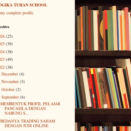
OGIKA TUHAN SCHOOL
my complete profile
rchive
026
(25)
025
(39)
024
(38)
023
(49)
022
(38)
December
(4)
►
November
(3)
►
October
(2)
►
September
(6)
▼
MEMBENTUK PROFIL PELAJAR
PANCASILA DENGAN
NABUNG S...
BEDANYA TRADING SAHAM
DENGAN JUDI ONLINE