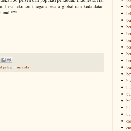
ekati 30 persen dari populasi penduduk Indonesia. Hal
n besar ekonomi negara secara global dan kedaulatan
be
asional.***
be
be
be
be
be
be
ber
ber
be
fil pelajar pancasila
be
bi
bi
bu
bu
bu
bu
ca
ca