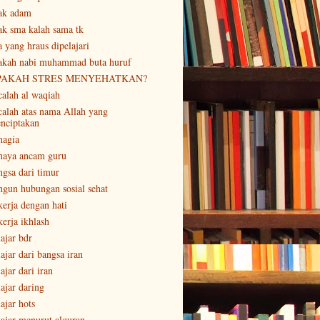
ak adam
ak sma kalah sama tk
a yang hraus dipelajari
akah nabi muhammad buta huruf
PAKAH STRES MENYEHATKAN?
calah al waqiah
calah atas nama Allah yang
nciptakan
hagia
haya ancam guru
ngsa dari timur
ngun hubungan sosial sehat
kerja dengan hati
kerja ikhlash
lajar bdr
ajar dari bangsa iran
ajar dari iran
lajar daring
ajar hots
lajar menurut alquran