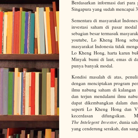
Berdasarkan informasi dari para 
Singapura yang sudah mencapai 
Sementara di masyarakat Indonesi
investasi saham di pasar modal
sebagian besar termasuk masyara
youtube, Lo Kheng Hong sebag
masyarakat Indonesia tidak meng
Lo Kheng Hong, harta karun buka
Minyak bumi di laut, emas di da
punya banyak modal.
Kondisi masalah di atas, penul
dengan menciptakan program pemb
ilmu nabung saham di kalangan s
dan terjun mendalami ilmu nabu
dapat dikembangkan dalam duni
seperti Lo Kheng Hong dan V
kecerdasan difungsikan.
The
Intelegent
Investor
, dunia s
yang cenderung serakah, dan sang