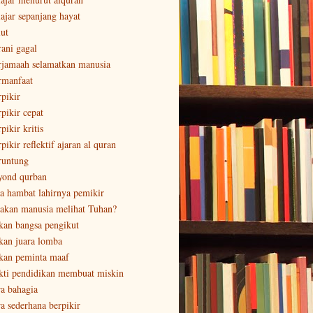
lajar sepanjang hayat
lut
rani gagal
rjamaah selamatkan manusia
rmanfaat
rpikir
rpikir cepat
pikir kritis
pikir reflektif ajaran al quran
runtung
yond qurban
sa hambat lahirnya pemikir
sakan manusia melihat Tuhan?
kan bangsa pengikut
kan juara lomba
kan peminta maaf
kti pendidikan membuat miskin
ra bahagia
ra sederhana berpikir