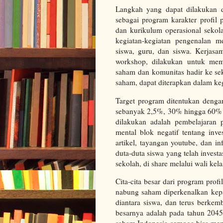
Langkah yang dapat dilakukan 
sebagai program karakter profil 
dan kurikulum operasional sekol
kegiatan-kegiatan pengenalan me
siswa, guru, dan siswa. Kerjasa
workshop, dilakukan untuk mem
saham dan komunitas hadir ke se
saham, dapat diterapkan dalam keg
Target program ditentukan dengan
sebanyak 2,5%, 30% hingga 60% d
dilakukan adalah pembelajaran p
mental blok negatif tentang inve
artikel, tayangan youtube, dan i
duta-duta siswa yang telah invest
sekolah, di share melalui wali kel
Cita-cita besar dari program prof
nabung saham diperkenalkan kep
diantara siswa, dan terus berke
besarnya adalah pada tahun 2045