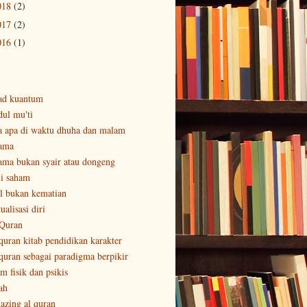
018
(2)
017
(2)
016
(1)
ad kuantum
dul mu'ti
a apa di waktu dhuha dan malam
ama
ama bukan syair atau dongeng
li saham
al bukan kematian
ualisasi diri
 Quran
 quran kitab pendidikan karakter
 quran sebagai paradigma berpikir
m fisik dan psikis
ah
azing al quran