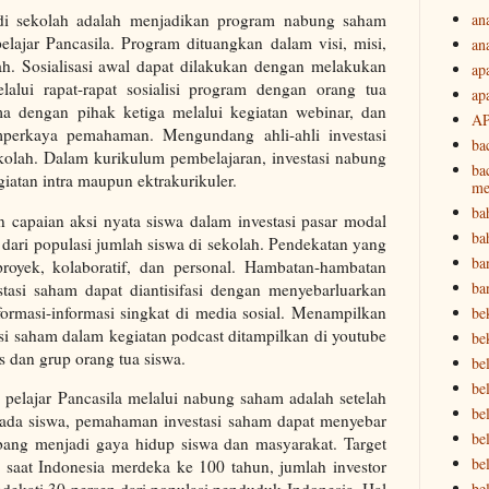
an
di sekolah adalah menjadikan program nabung saham
pelajar Pancasila. Program dituangkan dalam visi, misi,
an
ah. Sosialisasi awal dapat dilakukan dengan melakukan
ap
lalui rapat-rapat sosialisi program dengan orang tua
ap
ma dengan pihak ketiga melalui kegiatan webinar, dan
A
perkaya pemahaman. Mengundang ahli-ahli investasi
ba
kolah. Dalam kurikulum pembelajaran, investasi nabung
ba
iatan intra maupun ektrakurikuler.
me
ba
 capaian aksi nyata siswa dalam investasi pasar modal
ba
ari populasi jumlah siswa di sekolah. Pendekatan yang
ba
royek, kolaboratif, dan personal. Hambatan-hambatan
ba
stasi saham dapat diantisifasi dengan menyebarluarkan
nformasi-informasi singkat di media sosial. Menampilkan
be
asi saham dalam kegiatan podcast ditampilkan di youtube
be
as dan grup orang tua siswa.
be
bel
il pelajar Pancasila melalui nabung saham adalah setelah
bel
ada siswa, pemahaman investasi saham dapat menyebar
be
mbang menjadi gaya hidup siswa dan masyarakat. Target
bel
 saat Indonesia merdeka ke 100 tahun, jumlah investor
be