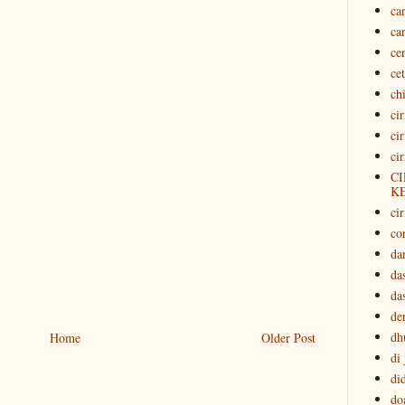
ca
ca
ce
ce
ch
ci
ci
ci
CI
K
cir
co
da
da
da
der
dh
Home
Older Post
di
di
do