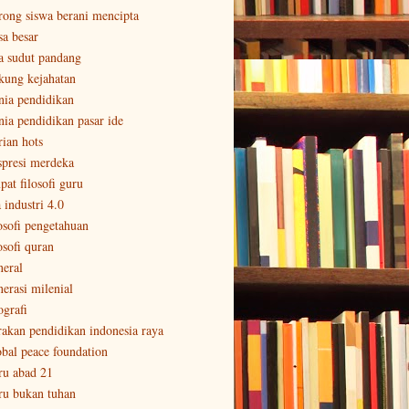
rong siswa berani mencipta
sa besar
a sudut pandang
kung kejahatan
nia pendidikan
nia pendidikan pasar ide
rian hots
spresi merdeka
pat filosofi guru
 industri 4.0
losofi pengetahuan
osofi quran
neral
nerasi milenial
ografi
rakan pendidikan indonesia raya
obal peace foundation
ru abad 21
ru bukan tuhan