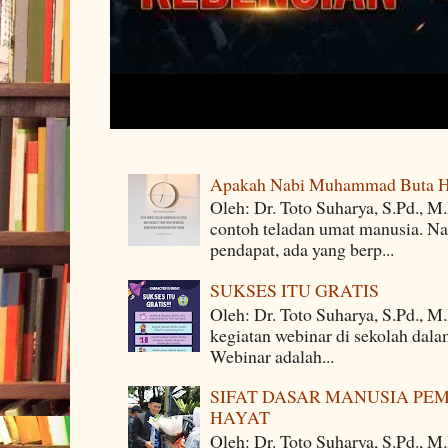
Apakah Nabi Muhammad Buta H
Oleh: Dr. Toto Suharya, S.Pd.,
contoh teladan umat manusia. Na
pendapat, ada yang berp...
SUKSES ITU GRATIS
Oleh: Dr. Toto Suharya, S.Pd., M
kegiatan webinar di sekolah dala
Webinar adalah...
SIFAT DASAR MANUSIA PE
HAYAT
Oleh: Dr. Toto Suharya, S.Pd., M