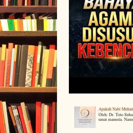
Apakah Nabi Muha
Oleh: Dr. Toto Suh
umat manusia. Namun