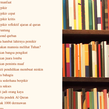
rmanfaat
rpikir
rpikir cepat
pikir kritis
pikir reflektif ajaran al quran
runtung
yond qurban
sa hambat lahirnya pemikir
sakan manusia melihat Tuhan?
kan bangsa pengikut
kan juara lomba
kan peminta maaf
kti pendidikan membuat miskin
ra bahagia
ra sederhana berpikir
ra sukses
ri jadi orang kaya
rita pendek Al Quran
tak 1000 dermawan
ina