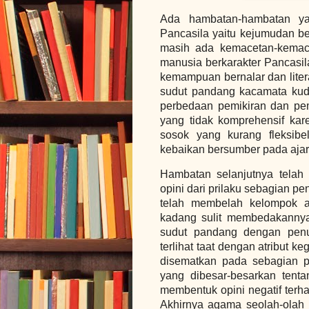
Ada hambatan-hambatan ya
Pancasila yaitu kejumudan b
masih ada kemacetan-kemace
manusia berkarakter Pancasil
kemampuan bernalar dan lit
sudut pandang kacamata kuda
perbedaan pemikiran dan p
yang tidak komprehensif kar
sosok yang kurang fleksib
kebaikan bersumber pada aj
Hambatan selanjutnya telah 
opini dari prilaku sebagian p
telah membelah kelompok a
kadang sulit membedakannya
sudut pandang dengan pen
terlihat taat dengan atribut 
disematkan pada sebagian p
yang dibesar-besarkan tenta
membentuk opini negatif terh
Akhirnya agama seolah-olah