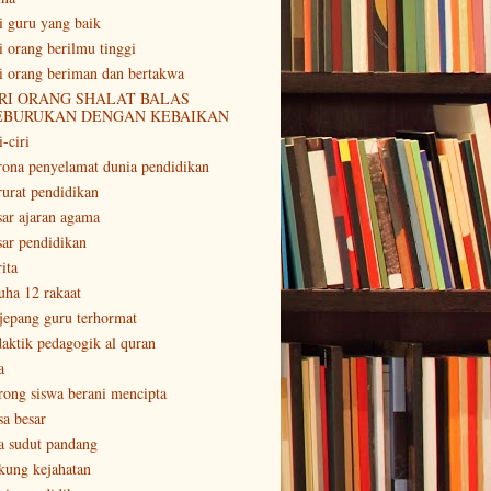
ri guru yang baik
ri orang berilmu tinggi
ri orang beriman dan bertakwa
RI ORANG SHALAT BALAS
EBURUKAN DENGAN KEBAIKAN
i-ciri
rona penyelamat dunia pendidikan
rurat pendidikan
sar ajaran agama
sar pendidikan
ita
uha 12 rakaat
 jepang guru terhormat
daktik pedagogik al quran
a
rong siswa berani mencipta
sa besar
a sudut pandang
kung kejahatan