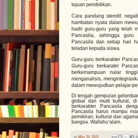
tujuan pendidikan.
Cara pandang sterotif, nega
hambatan nyata dalam mewujud
hadir guru-guru yang telah m
Pancasila, sehingga guru 
Pancasila dan setiap hari 
teladan kepada siswa.
Guru-guru berkarakter Pancas
Guru-guru berkarater Panca
berkemampuan nalar tinggi
menganalisis, mengintegrasi
dalam mewujudkan pelajar-pel
Di tengah gempuran gelomban
global dan multi kultural, d
berkarakter Pancasila deng
Pancasila harus mampu man
pemikiran, kultural dan agam
bangsa. Wallahu’alam.
at
May 20, 2021