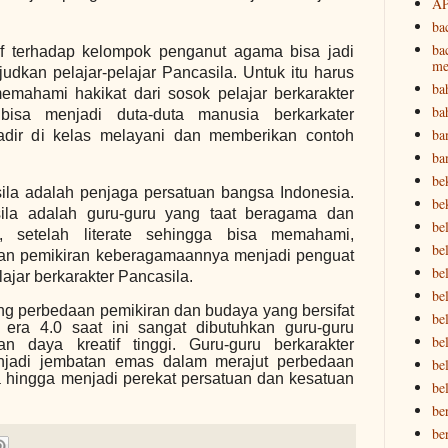
A
ba
ba
tif terhadap kelompok penganut agama bisa jadi
me
kan pelajar-pelajar Pancasila. Untuk itu harus
ba
emahami hakikat dari sosok pelajar berkarakter
ba
bisa menjadi duta-duta manusia berkarkater
ba
hadir di kelas melayani dan memberikan contoh
ba
be
ila adalah penjaga persatuan bangsa Indonesia.
be
sila adalah guru-guru yang taat beragama dan
be
, setelah literate sehingga bisa memahami,
bel
kan pemikiran keberagamaannya menjadi penguat
bel
ajar berkarakter Pancasila.
be
g perbedaan pemikiran dan budaya yang bersifat
bel
i era 4.0 saat ini sangat dibutuhkan guru-guru
be
an daya kreatif tinggi. Guru-guru berkarakter
jadi jembatan emas dalam merajut perbedaan
be
a hingga menjadi perekat persatuan dan kesatuan
be
be
be