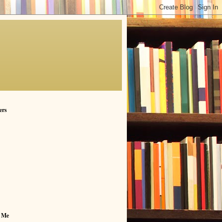
ers
 Me