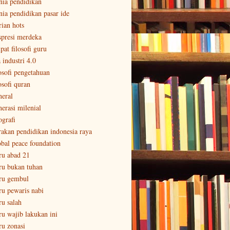
nia pendidikan
nia pendidikan pasar ide
rian hots
spresi merdeka
pat filosofi guru
 industri 4.0
losofi pengetahuan
osofi quran
neral
nerasi milenial
ografi
rakan pendidikan indonesia raya
obal peace foundation
ru abad 21
ru bukan tuhan
ru gembul
ru pewaris nabi
ru salah
ru wajib lakukan ini
ru zonasi