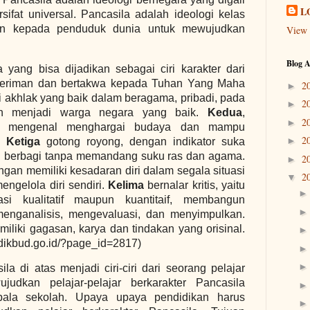
L
rsifat universal. Pancasila adalah ideologi kelas
an kepada penduduk dunia untuk mewujudkan
View 
Blog A
 yang bisa dijadikan sebagai ciri karakter dari
eriman dan bertakwa kepada Tuhan Yang Maha
2
►
i akhlak yang baik dalam beragama, pribadi, pada
2
►
n menjadi warga negara yang baik.
Kedua
,
2
►
itu mengenal menghargai budaya dan mampu
2
►
l.
Ketiga
gotong royong, dengan indikator suka
au berbagi tanpa memandang suku ras dan agama.
2
►
ngan memiliki kesadaran diri dalam segala situasi
2
▼
ngelola diri sendiri.
Kelima
bernalar kritis, yaitu
i kualitatif maupun kuantitaif, membangun
 menganalisis, mengevaluasi, dan menyimpulkan.
emiliki gagasan, karya dan tindakan yang orisinal.
mdikbud.go.id/?page_id=2817)
ila di atas menjadi ciri-ciri dari seorang pelajar
ujudkan pelajar-pelajar berkarakter Pancasila
ala sekolah. Upaya upaya pendidikan harus