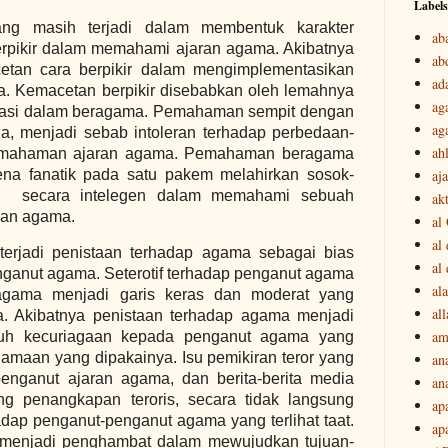
Labels
ng masih terjadi dalam membentuk karakter
ab
erpikir dalam memahami ajaran agama. Akibatnya
ab
tan cara berpikir dalam mengimplementasikan
ad
a. Kemacetan berpikir disebabkan oleh lemahnya
ag
erasi dalam beragama. Pemahaman sempit dengan
ag
, menjadi sebab intoleran terhadap perbedaan-
ah
emahaman ajaran agama. Pemahaman beragama
aj
ena fanatik pada satu pakem melahirkan sosok-
el secara intelegen dalam memahami sebuah
akt
aran agama.
al
al
terjadi penistaan terhadap agama sebagai bias
al
enganut agama. Seterotif terhadap penganut agama
ala
gama menjadi garis keras dan moderat yang
all
. Akibatnya penistaan terhadap agama menjadi
am
uh kecuriagaan kepada penganut agama yang
kegamaan yang dipakainya. Isu pemikiran teror yang
an
enganut ajaran agama, dan berita-berita media
an
ng penangkapan teroris, secara tidak langsung
ap
adap penganut-penganut agama yang terlihat taat.
ap
 menjadi penghambat dalam mewujudkan tujuan-