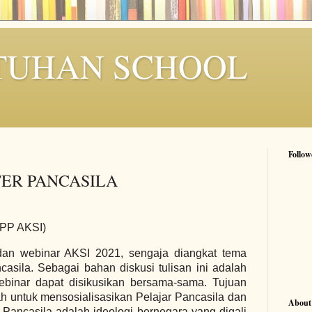
TUHAN SCHOOL
Follow
ER PANCASILA
DPP AKSI)
 dan webinar AKSI 2021, sengaja diangkat tema
casila. Sebagai bahan diskusi tulisan ini adalah
ebinar dapat disikusikan bersama-sama. Tujuan
ah untuk mensosialisasikan Pelajar Pancasila dan
About
ancasila adalah ideologi bernegara yang digali