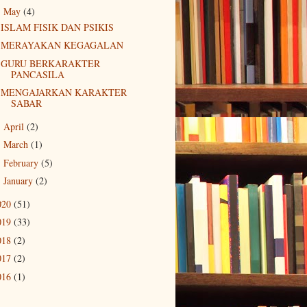
May
(4)
▼
ISLAM FISIK DAN PSIKIS
MERAYAKAN KEGAGALAN
GURU BERKARAKTER
PANCASILA
MENGAJARKAN KARAKTER
SABAR
April
(2)
►
March
(1)
►
February
(5)
►
January
(2)
►
020
(51)
019
(33)
018
(2)
017
(2)
016
(1)