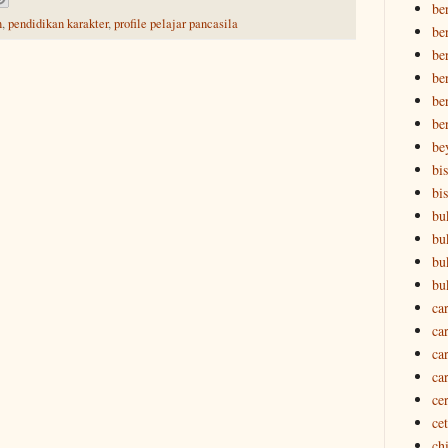
be
n
,
pendidikan karakter
,
profile pelajar pancasila
be
be
ber
ber
be
be
bi
bi
bu
bu
bu
bu
ca
ca
ca
ca
ce
ce
ch