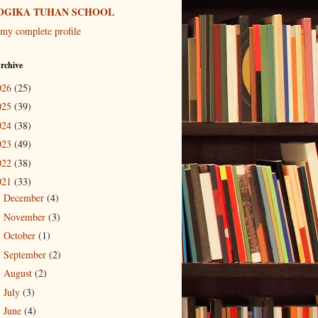
OGIKA TUHAN SCHOOL
my complete profile
rchive
026
(25)
025
(39)
024
(38)
023
(49)
022
(38)
021
(33)
December
(4)
►
November
(3)
►
October
(1)
►
September
(2)
►
August
(2)
►
July
(3)
►
June
(4)
►