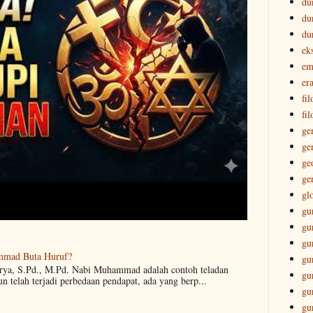
du
du
du
ek
em
era
fi
fil
ge
ge
ge
ge
gl
gu
gu
gu
mmad Buta Huruf?
gu
arya, S.Pd., M.Pd. Nabi Muhammad adalah contoh teladan
gu
 telah terjadi perbedaan pendapat, ada yang berp...
gu
gu