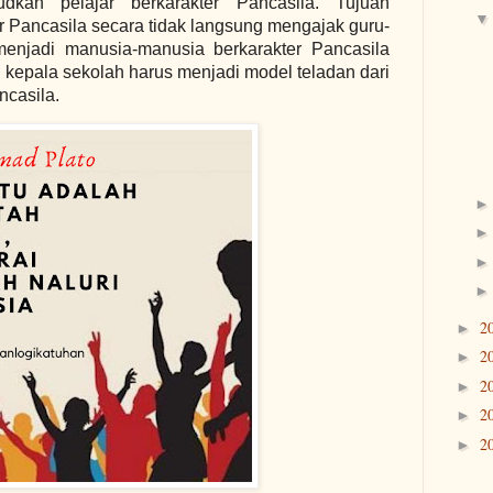
udkan pelajar berkarakter Pancasila. Tujuan
r Pancasila secara tidak langsung mengajak guru-
menjadi manusia-manusia berkarakter Pancasila
n kepala sekolah harus menjadi model teladan dari
ncasila.
2
►
2
►
2
►
2
►
2
►