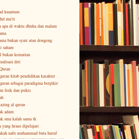
ad kuantum
dul mu'ti
a apa di waktu dhuha dan malam
ama
ama bukan syair atau dongeng
li saham
al bukan kematian
ualisasi diri
 Quran
 quran kitab pendidikan karakter
 quran sebagai paradigma berpikir
m fisik dan psikis
ah
azing al quran
ak adam
ak sma kalah sama tk
a yang hraus dipelajari
akah nabi muhammad buta huruf