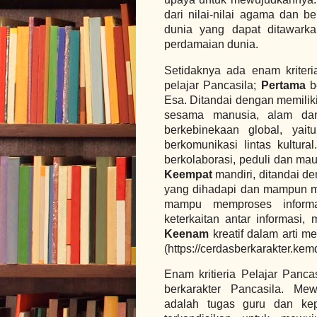
dari nilai-nilai agama dan be
dunia yang dapat ditawark
perdamaian dunia.
Setidaknya ada enam kriteria
pelajar Pancasila;
Pertama
b
Esa. Ditandai dengan memilik
sesama manusia, alam da
berkebinekaan global, ya
berkomunikasi lintas kultura
berkolaborasi, peduli dan m
Keempat
mandiri, ditandai de
yang dihadapi dan mampun me
mampu memproses informas
keterkaitan antar informasi,
Keenam
kreatif dalam arti m
(https://cerdasberkarakter.ke
Enam kritieria Pelajar Pancas
berkarakter Pancasila. Mew
adalah tugas guru dan kep