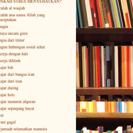
PAKAH STRES MENYEHATKAN?
calah al waqiah
calah atas nama Allah yang
nciptakan
hagia
haya ancam guru
ngsa dari timur
ngun hubungan sosial sehat
kerja dengan hati
kerja ikhlash
lajar bdr
ajar dari bangsa iran
ajar dari iran
lajar daring
ajar hots
lajar menurut alquran
lajar sepanjang hayat
lut
rani gagal
rjamaah selamatkan manusia