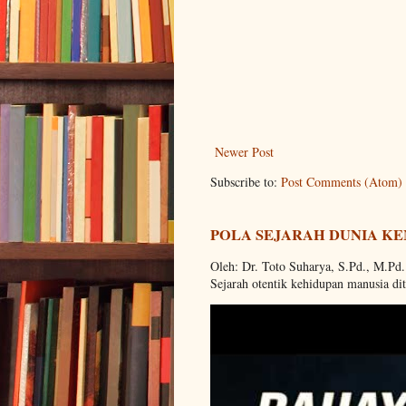
Newer Post
Subscribe to:
Post Comments (Atom)
POLA SEJARAH DUNIA KE
Oleh: Dr. Toto Suharya, S.Pd., M.Pd
Sejarah otentik kehidupan manusia dit