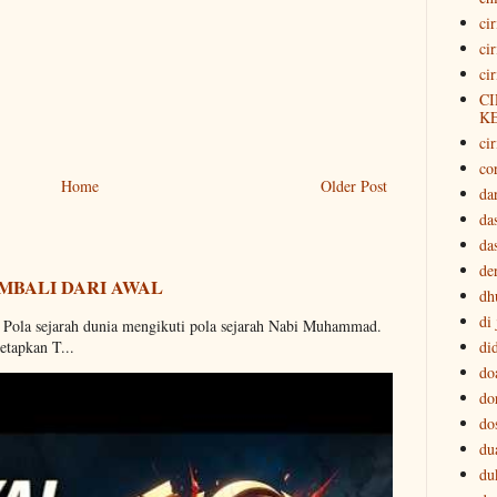
ci
ci
ci
CI
K
cir
co
Home
Older Post
da
da
da
der
MBALI DARI AWAL
dh
di
. Pola sejarah dunia mengikuti pola sejarah Nabi Muhammad.
di
etapkan T...
do
do
do
du
du