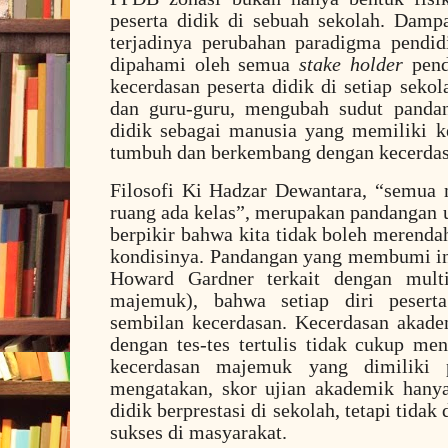
peserta didik di sebuah sekolah. Damp
terjadinya perubahan paradigma pendid
dipahami oleh semua
stake holder
pend
kecerdasan peserta didik di setiap seko
dan guru-guru, mengubah sudut pandan
didik sebagai manusia yang memiliki k
tumbuh dan berkembang dengan kecerdas
Filosofi Ki Hadzar Dewantara, “semua
ruang ada kelas”, merupakan pandangan 
berpikir bahwa kita tidak boleh meren
kondisinya. Pandangan yang membumi in
Howard Gardner terkait dengan multip
majemuk), bahwa setiap diri pesert
sembilan kecerdasan. Kecerdasan akade
dengan tes-tes tertulis tidak cukup me
kecerdasan majemuk yang dimiliki p
mengatakan, skor ujian akademik hany
didik berprestasi di sekolah, tetapi tidak
sukses di masyarakat.