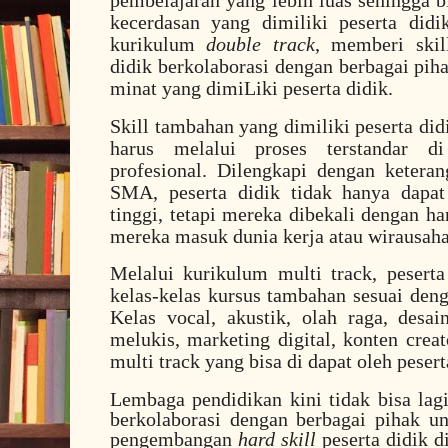
pembelajaran yang lebih luas sehingga
kecerdasan yang dimiliki peserta did
kurikulum
double track
, memberi skil
didik berkolaborasi dengan berbagai pih
minat yang dimiLiki peserta didik.
Skill tambahan yang dimiliki peserta did
harus melalui proses terstandar d
profesional. Dilengkapi dengan keterang
SMA, peserta didik tidak hanya dapat
tinggi, tetapi mereka dibekali dengan h
mereka masuk dunia kerja atau wirausaha
Melalui kurikulum multi track, peser
kelas-kelas kursus tambahan sesuai den
Kelas vocal, akustik, olah raga, desain
melukis, marketing digital, konten crea
multi track yang bisa di dapat oleh pesert
Lembaga pendidikan kini tidak bisa lagi 
berkolaborasi dengan berbagai pihak 
pengembangan
hard skill
peserta didik d