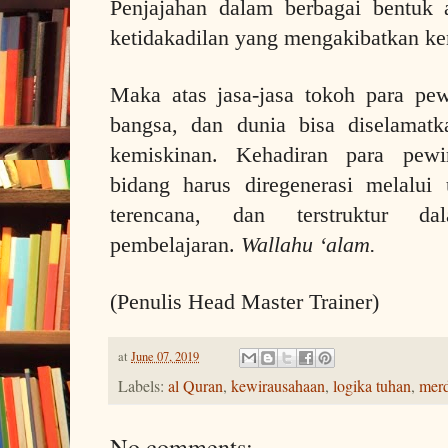
Penjajahan dalam berbagai bentuk 
ketidakadilan yang mengakibatkan ke
Maka atas jasa-jasa tokoh para pew
bangsa, dan dunia bisa diselamatk
kemiskinan. Kehadiran para pewi
bidang harus diregenerasi melalui
terencana, dan terstruktur da
pembelajaran.
Wallahu ‘alam.
(Penulis Head Master Trainer)
at
June 07, 2019
Labels:
al Quran
,
kewirausahaan
,
logika tuhan
,
merd
No comments: