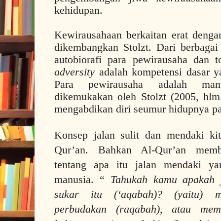
kehidupan.
Kewirausahaan berkaitan erat deng
dikembangkan Stolzt. Dari berbagai 
autobiorafi para pewirausaha dan t
adversity
adalah kompetensi dasar ya
Para pewirausaha adalah m
dikemukakan oleh Stolzt (2005, hlm
mengabdikan diri seumur hidupnya p
Konsep jalan sulit dan mendaki ki
Qur’an. Bahkan Al-Qur’an membe
tentang apa itu jalan mendaki ya
manusia. “
Tahukah kamu apakah j
sukar itu (‘aqabah)? (yaitu) 
perbudakan (raqabah), atau me