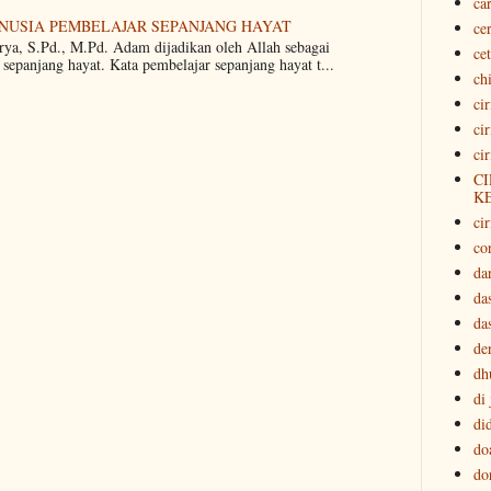
ca
ANUSIA PEMBELAJAR SEPANJANG HAYAT
ce
rya, S.Pd., M.Pd. Adam dijadikan oleh Allah sebagai
ce
sepanjang hayat. Kata pembelajar sepanjang hayat t...
ch
ci
ci
ci
CI
K
cir
co
da
da
da
der
dh
di
di
do
do