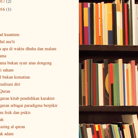
017
(2)
016
(1)
ad kuantum
dul mu'ti
a apa di waktu dhuha dan malam
ama
ama bukan syair atau dongeng
li saham
al bukan kematian
ualisasi diri
 Quran
 quran kitab pendidikan karakter
 quran sebagai paradigma berpikir
m fisik dan psikis
ah
azing al quran
ak adam