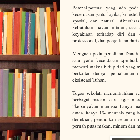
Potensi-potensi yang ada pada
kecerdasan yaitu logika, kinestetik
spasial, dan natural. Aktuali
kebutuhan makan, minum, rasa 
keyakinan terhadap diri dan o
professional, dan pengakuan dari o
Mengacu pada penelitian Danah 
satu yaitu kecerdasan spiritua
mencari makna hidup dari yang tr
berkaitan dengan pemahaman ma
eksistensi Tuhan.
Tugas sekolah menumbuhkan se
berbagai macam cara agar merek
“kebanyakan manusia hanya m
aman, hanya 1% manusia yang betu
demikian, pendidikan selama in
pernah puas makan, minum dan me