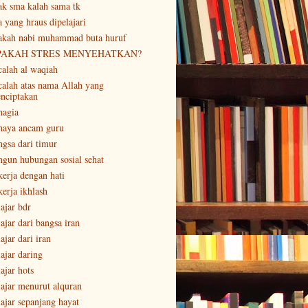
ak sma kalah sama tk
a yang hraus dipelajari
akah nabi muhammad buta huruf
PAKAH STRES MENYEHATKAN?
calah al waqiah
calah atas nama Allah yang
nciptakan
hagia
haya ancam guru
ngsa dari timur
ngun hubungan sosial sehat
kerja dengan hati
kerja ikhlash
lajar bdr
ajar dari bangsa iran
ajar dari iran
lajar daring
ajar hots
lajar menurut alquran
lajar sepanjang hayat