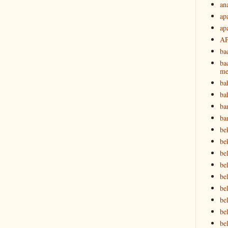
an
ap
ap
A
ba
ba
me
ba
ba
ba
ba
be
be
be
bel
bel
be
bel
be
be