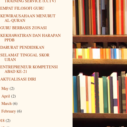
TRAINING SERVICE (CCTV)
EMPAT FILOSOFI GURU
KEWIRAUSAHAAN MENURUT
AL-QURAN
GURU BERBASIS ZONASI
KEKHAWATIRAN DAN HARAPAN
PPDB
DARURAT PENDIDIKAN
SELAMAT TINGGAL SKOR
UJIAN
ENTREPRENEUR KOMPETENSI
ABAD KE-21
AKTUALISASI DIRI
May
(2)
►
April
(2)
►
March
(6)
►
February
(6)
►
018
(2)