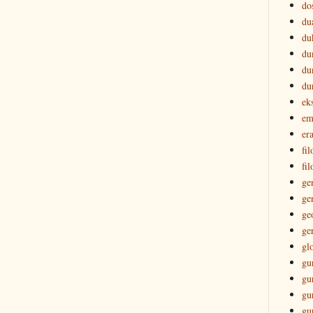
do
du
du
du
du
du
ek
em
era
fi
fil
ge
ge
ge
ge
gl
gu
gu
gu
gu