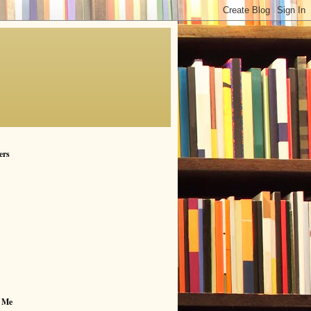
ers
 Me