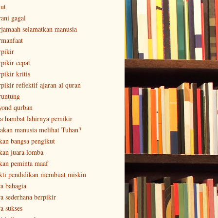
lut
rani gagal
rjamaah selamatkan manusia
rmanfaat
rpikir
rpikir cepat
pikir kritis
pikir reflektif ajaran al quran
runtung
yond qurban
sa hambat lahirnya pemikir
sakan manusia melihat Tuhan?
kan bangsa pengikut
kan juara lomba
kan peminta maaf
kti pendidikan membuat miskin
ra bahagia
ra sederhana berpikir
ra sukses