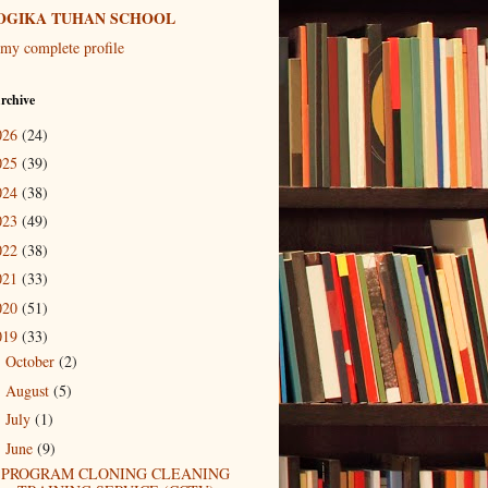
OGIKA TUHAN SCHOOL
my complete profile
rchive
026
(24)
025
(39)
024
(38)
023
(49)
022
(38)
021
(33)
020
(51)
019
(33)
October
(2)
►
August
(5)
►
July
(1)
►
June
(9)
▼
PROGRAM CLONING CLEANING