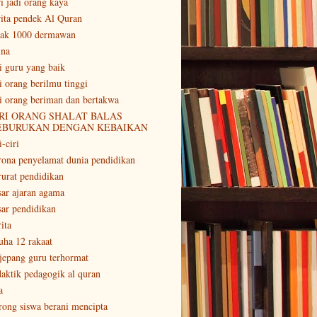
ri jadi orang kaya
rita pendek Al Quran
tak 1000 dermawan
ina
ri guru yang baik
ri orang berilmu tinggi
ri orang beriman dan bertakwa
RI ORANG SHALAT BALAS
EBURUKAN DENGAN KEBAIKAN
i-ciri
rona penyelamat dunia pendidikan
rurat pendidikan
sar ajaran agama
sar pendidikan
ita
uha 12 rakaat
 jepang guru terhormat
daktik pedagogik al quran
a
rong siswa berani mencipta