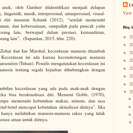
L
 anak, oleh Gardner diidentifikasi menjadi delapan
View 
, linguistik, musik, interpersonal, antarpersonal, visual-
sasi diri menurut Schunk (2012), “setelah memenuhi
aman, dan kebersamaan, sampailah pada puncak yaitu
Blog A
rang lain, berwujud dalam prestasi, kemandirian,
2
►
rang lain”.
(Supardan, 2015, hlm. 220).
2
►
Zohar dan Ian Marshal, kecerdasan manusia ditambah
2
►
l. Kecerdasan ini ada karena kecenderungan manusia
2
►
ansenden (Tuhan). Penulis mengatatakan kecerdasan ini
2
►
nusia tentang segala kejadian dihubungkan dengan
2
►
2
►
mbilan kecerdasan yang ada pada anak-anak dengan
2
▼
a bisa beraktualisasi diri. Menurut Goble, (1970),
ampu memenuhi kebutuhan makan, minum, dan rasa
l-betul mencapai kebutuhan aktualisasi dirinya”. Jika
i hanya melahirkan manusia-manusia rakus yang tidak
rasa aman untuk dirinya.