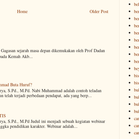
be
be
Home
Older Post
be
be
be
be
ber
. Gagasan sejarah masa depan dikemukakan oleh Prof Dadan
ber
pada Kemah Akb...
be
be
bi
bi
mmad Buta Huruf?
bu
arya, S.Pd., M.Pd. Nabi Muhammad adalah contoh teladan
 telah terjadi perbedaan pendapat, ada yang berp...
bu
bu
bu
TIS
ca
rya, S.Pd., M.Pd Judul ini menjadi sebuah kegiatan webinar
ca
nggka pendidikan karakter. Webinar adalah...
ca