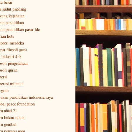
sa besar
a sudut pandang
kung kejahatan
nia pendidikan
nia pendidikan pasar ide
rian hots
spresi merdeka
pat filosofi guru
 industri 4.0
losofi pengetahuan
osofi quran
neral
nerasi milenial
ografi
rakan pendidikan indonesia raya
obal peace foundation
ru abad 21
ru bukan tuhan
ru gembul
ru pewaris nabi