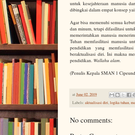
untuk kesejahteraan manusia d
dibingkai dalam empat konsep yait
Agar bisa memenuhi semua kebutu
dan minum, tetapi difasilitasi untu
memerintahkan manusia menerima
Tuhan memfasilitasi manusia unt
pendidikan yang memfasilitas
beraktualisasi diri. Ini makna 
pendidikan.
Wallahu alam
.
(Penulis Kepala SMAN 1 Cipeun
at
June 02, 2019
Labels:
aktualisasi diri
,
logika tuhan
,
me
No comments: