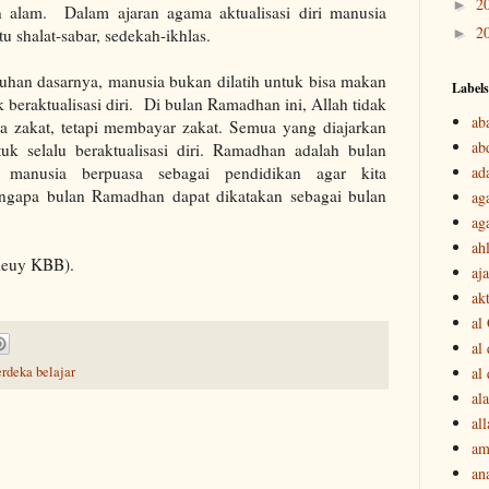
2
►
an alam.
Dalam ajaran agama aktualisasi diri manusia
2
u shalat-sabar, sedekah-ikhlas.
►
han dasarnya, manusia bukan dilatih untuk bisa makan
Labels
k beraktualisasi diri.
Di bulan Ramadhan ini, Allah tidak
ab
 zakat, tetapi membayar zakat. Semua yang diajarkan
ab
uk selalu beraktualisasi diri. Ramadhan adalah bulan
i manusia berpuasa sebagai pendidikan agar kita
ad
mengapa bulan Ramadhan dapat dikatakan sebagai bulan
ag
ag
ah
deuy KBB).
aj
akt
al
al
al
rdeka belajar
ala
all
am
an