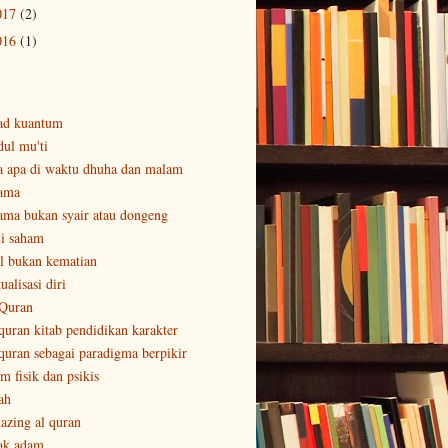
017
(2)
016
(1)
ad kuantum
dul mu'ti
a apa di waktu dhuha dan malam
ama
ama bukan syair atau dongeng
li saham
al bukan kematian
ualisasi diri
 Quran
 quran kitab pendidikan karakter
 quran sebagai paradigma berpikir
m fisik dan psikis
ah
azing al quran
ak adam