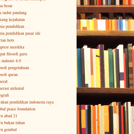
sa besar
a sudut pandang
kung kejahatan
nia pendidikan
nia pendidikan pasar ide
rian hots
spresi merdeka
pat filosofi guru
 industri 4.0
losofi pengetahuan
osofi quran
neral
nerasi milenial
ografi
rakan pendidikan indonesia raya
obal peace foundation
ru abad 21
ru bukan tuhan
ru gembul