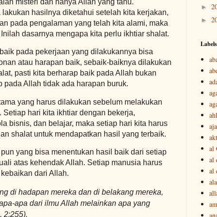
lah misteri dan hanya Allah yang tahu.
2
►
lakukan hasilnya diketahui setelah kita kerjakan,
2
►
kan pada pengalaman yang telah kita alami, maka
. Inilah dasarnya mengapa kita perlu ikhtiar shalat.
Labels
baik pada pekerjaan yang dilakukannya bisa
ab
nan atau harapan baik, sebaik-baiknya dilakukan
ab
alat, pasti kita berharap baik pada Allah bukan
ad
 pada Allah tidak ada harapan buruk.
ag
ertama yang harus dilakukan sebelum melakukan
ag
Setiap hari kita ikhtiar dengan bekerja,
ah
a bisnis, dan belajar, maka setiap hari kita harus
aj
an shalat untuk mendapatkan hasil yang terbaik.
akt
al
pun yang bisa menentukan hasil baik dari setiap
al
cuali atas kehendak Allah. Setiap manusia harus
al
kebaikan dari Allah.
ala
ng di hadapan mereka dan di belakang mereka,
all
apa-apa dari ilmu Allah melainkan apa yang
am
 2:255).
an