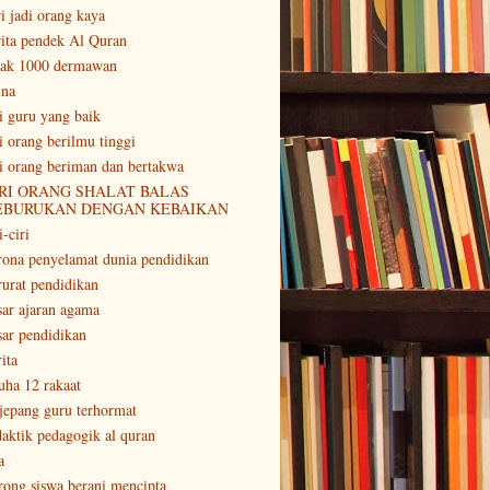
ri jadi orang kaya
rita pendek Al Quran
tak 1000 dermawan
ina
ri guru yang baik
ri orang berilmu tinggi
ri orang beriman dan bertakwa
RI ORANG SHALAT BALAS
EBURUKAN DENGAN KEBAIKAN
i-ciri
rona penyelamat dunia pendidikan
rurat pendidikan
sar ajaran agama
sar pendidikan
ita
uha 12 rakaat
 jepang guru terhormat
daktik pedagogik al quran
a
rong siswa berani mencipta