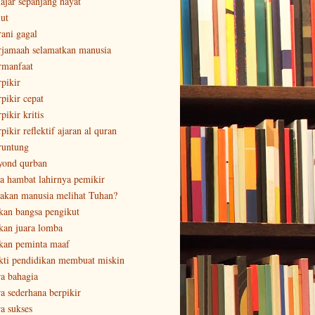
lajar sepanjang hayat
lut
rani gagal
rjamaah selamatkan manusia
rmanfaat
rpikir
rpikir cepat
pikir kritis
pikir reflektif ajaran al quran
runtung
yond qurban
sa hambat lahirnya pemikir
sakan manusia melihat Tuhan?
kan bangsa pengikut
kan juara lomba
kan peminta maaf
kti pendidikan membuat miskin
ra bahagia
ra sederhana berpikir
ra sukses