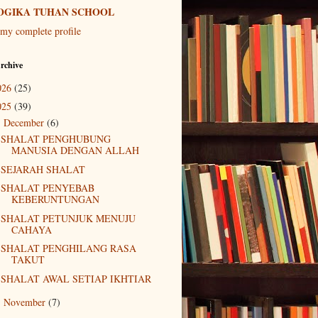
OGIKA TUHAN SCHOOL
my complete profile
rchive
026
(25)
025
(39)
December
(6)
▼
SHALAT PENGHUBUNG
MANUSIA DENGAN ALLAH
SEJARAH SHALAT
SHALAT PENYEBAB
KEBERUNTUNGAN
SHALAT PETUNJUK MENUJU
CAHAYA
SHALAT PENGHILANG RASA
TAKUT
SHALAT AWAL SETIAP IKHTIAR
November
(7)
►