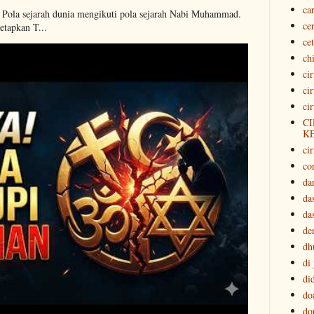
ca
. Pola sejarah dunia mengikuti pola sejarah Nabi Muhammad.
ce
etapkan T...
ce
ch
ci
ci
ci
CI
K
cir
co
da
da
da
der
dh
di
di
do
do