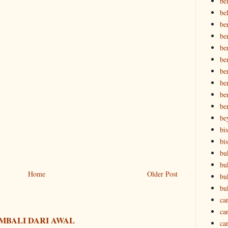
be
be
be
be
be
be
be
ber
ber
be
be
bi
bi
bu
bu
Home
Older Post
bu
bu
ca
ca
MBALI DARI AWAL
ca