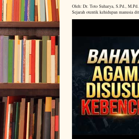
Oleh: Dr. Toto Suharya, S.Pd., M.Pd
Sejarah otentik kehidupan manusia dit