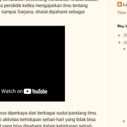
L
ra pendidik ketika mengajarkan ilmu tentang
D sampai Sarjana, shalat dipahami sebagai
View 
Blog A
2
►
2
▼
us diperkaya dari berbagai sudut pandang ilmu.
aktivitas kehidupan sehari-hari yang tidak bisa
at yang bisa dipahami dalam kehidupan sehari-