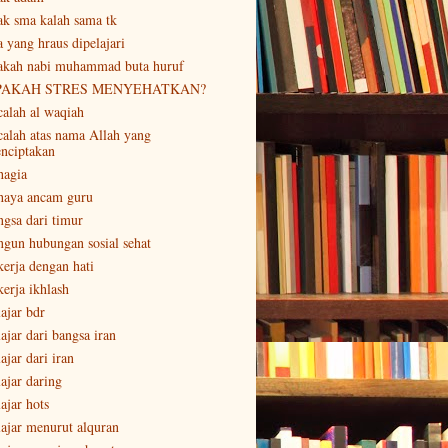
ak sma kalah sama tk
a yang hraus dipelajari
akah nabi muhammad buta huruf
PAKAH STRES MENYEHATKAN?
calah al waqiah
calah atas nama Allah yang
nciptakan
hagia
haya ancam guru
ngsa dari timur
ngun hubungan sosial sehat
kerja dengan hati
kerja ikhlash
lajar bdr
ajar dari bangsa iran
ajar dari iran
lajar daring
ajar hots
lajar menurut alquran