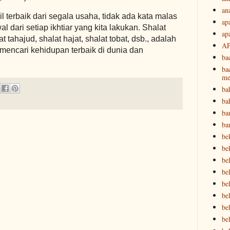
an
l terbaik dari segala usaha, tidak ada kata malas
ap
al dari setiap ikhtiar yang kita lakukan. Shalat
ap
t tahajud, shalat hajat, shalat tobat, dsb., adalah
A
 mencari kehidupan terbaik di dunia dan
ba
ba
me
ba
ba
ba
ba
be
be
be
bel
bel
be
bel
be