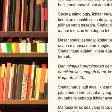
hari, contohnya shalat adalah i
Secara etimologis, ikhtiar ber
tindakan memilih sesuatu yang 
pilihan yang tersedia. Shalat 
dalam mencari kehidupan lebi
Dasar shalat sebagai ikhtiar 
usaha manusia dalam rangka 
Shalat ritual adalah ikhtiar a
terbaik.
Dan mintalah pertolongan de
demikian itu sungguh berat, k
Baqarah, 2:45).
Shalat harus jadi awal ikhtiar
jalan hidup terbaik, jalan ya
ddipahami sebagia ikhtiar awal
Manusia tidak ada yang tahu, 