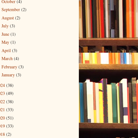
October
(4)
►
September
(2)
►
August
(2)
►
July
(3)
►
June
(1)
►
May
(1)
►
April
(3)
►
March
(4)
►
February
(3)
►
January
(3)
►
024
(38)
023
(49)
022
(38)
021
(33)
020
(51)
019
(33)
018
(2)