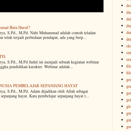
do
du
du
du
mmad Buta Huruf?
du
arya, S.Pd., M.Pd. Nabi Muhammad adalah contoh teladan
 telah terjadi perbedaan pendapat, ada yang berp...
du
ek
em
TIS
era
rya, S.Pd., M.Pd Judul ini menjadi sebuah kegiatan webinar
fi
nggka pendidikan karakter. Webinar adalah...
fil
ge
ANUSIA PEMBELAJAR SEPANJANG HAYAT
ge
rya, S.Pd., M.Pd. Adam dijadikan oleh Allah sebagai
ge
sepanjang hayat. Kata pembelajar sepanjang hayat t...
ge
gl
gu
gu
gu