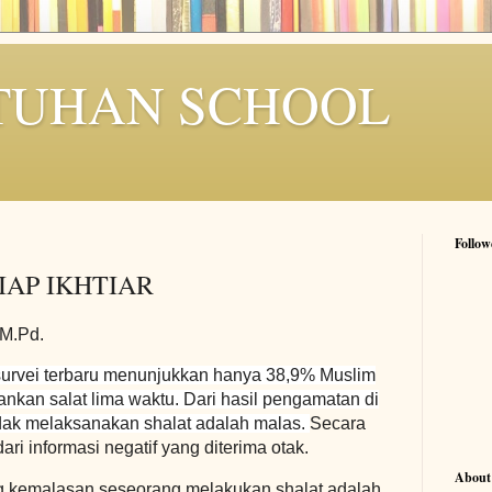
TUHAN SCHOOL
Follow
IAP IKHTIAR
 M.Pd.
 survei terbaru menunjukkan hanya 38,9% Muslim
ankan salat lima waktu. Dari hasil pengamatan di
idak melaksanakan shalat adalah malas.
Secara
ri informasi negatif yang diterima otak.
About
ng kemalasan seseorang melakukan shalat adalah