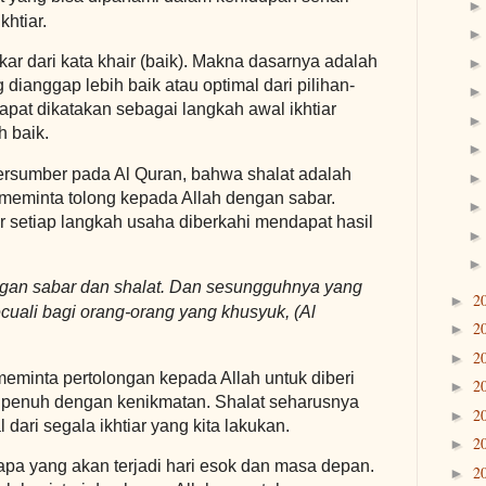
khtiar.
akar dari kata khair (baik). Makna dasarnya adalah
dianggap lebih baik atau optimal dari pilihan-
dapat dikatakan sebagai langkah awal ikhtiar
h baik.
bersumber pada Al Quran, bahwa shalat adalah
meminta tolong kepada Allah dengan sabar.
gar setiap langkah usaha diberkahi mendapat hasil
ngan sabar dan shalat. Dan sesungguhnya yang
2
►
ecuali bagi orang-orang yang khusyuk, (Al
2
►
2
►
 meminta pertolongan kepada Allah untuk diberi
2
►
ng penuh dengan kenikmatan. Shalat seharusnya
2
►
 dari segala ikhtiar yang kita lakukan.
2
►
apa yang akan terjadi hari esok dan masa depan.
2
►