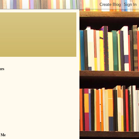
ers
 Me