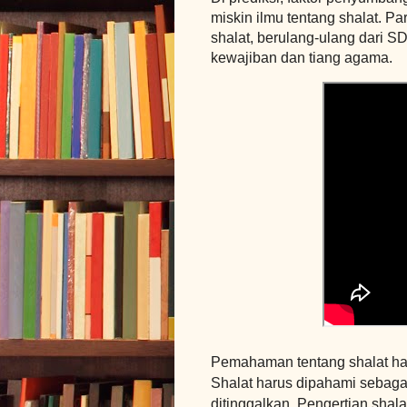
miskin ilmu tentang shalat. Pa
shalat, berulang-ulang dari S
kewajiban dan tiang agama.
Pemahaman tentang shalat har
Shalat harus dipahami sebagai 
ditinggalkan. Pengertian shal