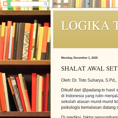
LOGIKA 
Monday, December 1, 2025
SHALAT AWAL SET
Oleh: Dr. Toto Suharya, S.Pd.,
Dikutif dari @padang-tv
hasil
di Indonesia yang rutin menjal
sekolah alasan murid-murid t
psikologis kemalasan datang da
Di prediksi, faktor penyumba