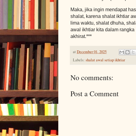
Maka, jika ingin mendapat hasi
shalat, karena shalat ikhtiar aw
lima waktu, shalat dhuha, shala
awal ikhtiar kita dalam rangka
akhirat.***
at
December 01, 2025
Labels:
shalat awal setiap ikhtiar
No comments:
Post a Comment