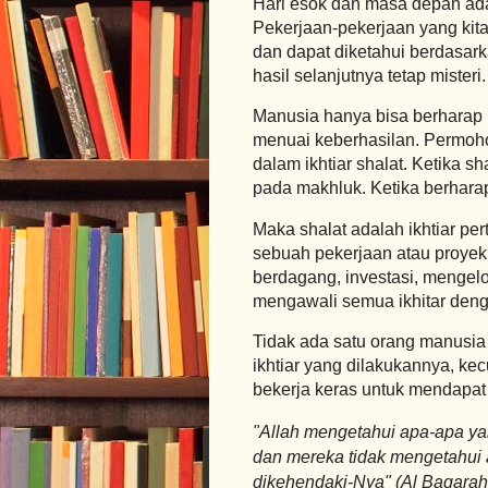
Hari esok dan masa depan ada
Pekerjaan-pekerjaan yang kita 
dan dapat diketahui berdasar
hasil selanjutnya tetap misteri
Manusia hanya bisa berharap 
menuai keberhasilan. Permoho
dalam ikhtiar shalat. Ketika sh
pada makhluk. Ketika berharap
Maka shalat adalah ikhtiar p
sebuah pekerjaan atau proyek. 
berdagang, investasi, mengelol
mengawali semua ikhitar deng
Tidak ada satu orang manusia 
ikhtiar yang dilakukannya, ke
bekerja keras untuk mendapat 
"Allah mengetahui apa-apa ya
dan mereka tidak mengetahui 
dikehendaki-Nya" (Al Baqarah,