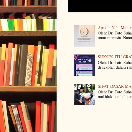
Apakah Nabi Muha
Oleh: Dr. Toto Suh
umat manusia. Namun
SUKSES ITU GRA
Oleh: Dr. Toto Suha
di sekolah dalam ra
SIFAT DASAR M
Oleh: Dr. Toto Suha
makhluk pembelajar 