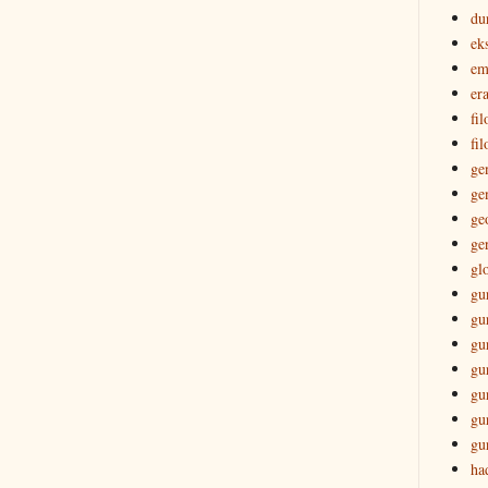
du
ek
em
era
fi
fil
ge
ge
ge
ge
gl
gu
gu
gu
gu
gu
gu
gu
ha