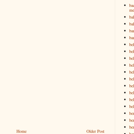
ba
me
ba
ba
ba
ba
be
be
be
bel
bel
be
bel
be
be
be
be
be
be
Home
Older Post
be