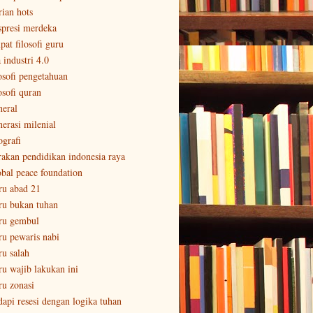
rian hots
spresi merdeka
pat filosofi guru
 industri 4.0
losofi pengetahuan
osofi quran
neral
nerasi milenial
ografi
rakan pendidikan indonesia raya
obal peace foundation
ru abad 21
ru bukan tuhan
ru gembul
ru pewaris nabi
ru salah
ru wajib lakukan ini
ru zonasi
dapi resesi dengan logika tuhan