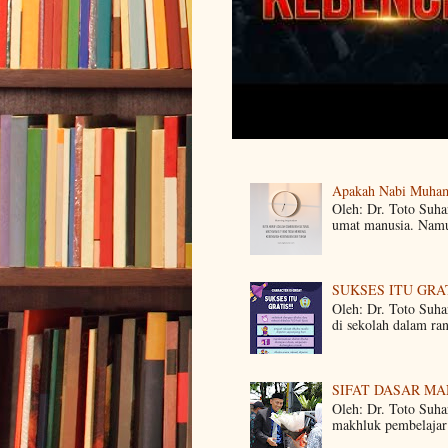
Apakah Nabi Muha
Oleh: Dr. Toto Suh
umat manusia. Namun
SUKSES ITU GRA
Oleh: Dr. Toto Suha
di sekolah dalam ra
SIFAT DASAR M
Oleh: Dr. Toto Suha
makhluk pembelajar 