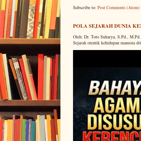
Subscribe to:
Post Comments (Atom)
POLA SEJARAH DUNIA KE
Oleh: Dr. Toto Suharya, S.Pd., M.Pd
Sejarah otentik kehidupan manusia dit