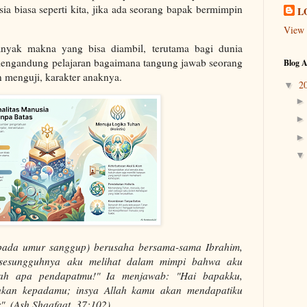
ia biasa seperti kita, jika ada seorang bapak bermimpin
L
View 
anyak makna yang bisa diambil, terutama bagi dunia
mengandung pelajaran bagaimana tangung jawab seorang
Blog A
n menguji, karakter anaknya.
2
▼
(pada umur sanggup) berusaha bersama-sama Ibrahim,
 sesungguhnya aku melihat dalam mimpi bahwa aku
lah apa pendapatmu!" Ia menjawab: "Hai bapakku,
ahkan kepadamu; insya Allah kamu akan mendapatiku
". (Ash Shaafaat, 37:102).