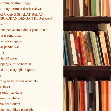
ri orang berilmu tinggi
ri orang beriman dan bertakwa
RI ORANG SHALAT BALAS
EBURUKAN DENGAN KEBAIKAN
i-ciri
rona penyelamat dunia pendidikan
rurat pendidikan
sar ajaran agama
sar pendidikan
ita
uha 12 rakaat
 jepang guru terhormat
daktik pedagogik al quran
a
rong siswa berani mencipta
sa besar
a sudut pandang
kung kejahatan
nia pendidikan
nia pendidikan pasar ide