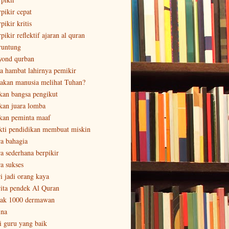
rpikir cepat
pikir kritis
pikir reflektif ajaran al quran
runtung
yond qurban
sa hambat lahirnya pemikir
sakan manusia melihat Tuhan?
kan bangsa pengikut
kan juara lomba
kan peminta maaf
kti pendidikan membuat miskin
ra bahagia
ra sederhana berpikir
ra sukses
ri jadi orang kaya
rita pendek Al Quran
tak 1000 dermawan
ina
ri guru yang baik