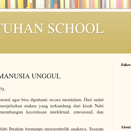
TUHAN SCHOOL
Follow
MANUSIA UNGGUL
.Pd.
asional agar bisa dipahami secara mendalam. Dari sudut
 menjelaskan makna yang terkandung dari kisah Nabi
 membangun kecerdasan intelektual, emosional, dan
About
Nabi Ibrahim bermimpi menyembelih anaknya. Sesuatu