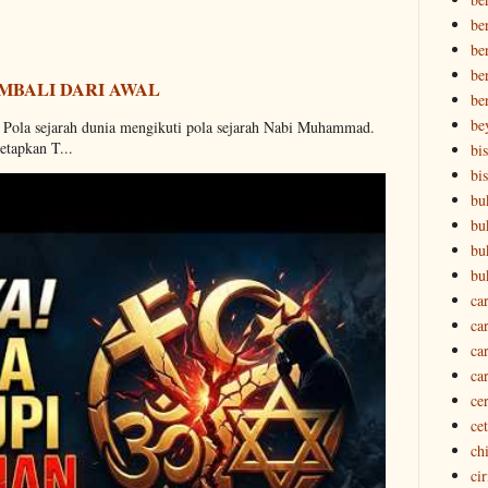
be
ber
ber
MBALI DARI AWAL
be
be
. Pola sejarah dunia mengikuti pola sejarah Nabi Muhammad.
etapkan T...
bi
bi
bu
bu
bu
bu
ca
ca
ca
ca
ce
ce
ch
ci