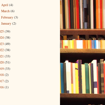
April
(4)
►
March
(6)
►
February
(3)
►
January
(2)
►
025
(39)
024
(38)
023
(49)
022
(38)
021
(33)
020
(51)
019
(33)
018
(2)
017
(2)
016
(1)