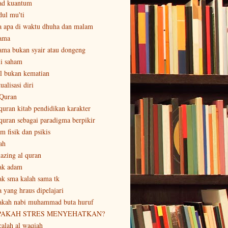
ad kuantum
dul mu'ti
a apa di waktu dhuha dan malam
ama
ama bukan syair atau dongeng
li saham
al bukan kematian
ualisasi diri
 Quran
 quran kitab pendidikan karakter
 quran sebagai paradigma berpikir
m fisik dan psikis
ah
azing al quran
ak adam
ak sma kalah sama tk
a yang hraus dipelajari
akah nabi muhammad buta huruf
PAKAH STRES MENYEHATKAN?
calah al waqiah