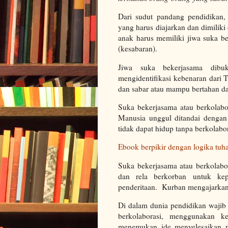
Dari sudut pandang pendidikan,
yang harus diajarkan dan dimilik
anak harus memiliki jiwa suka be
(kesabaran).
Jiwa suka bekerjasama dibu
mengidentifikasi kebenaran dari 
dan sabar atau mampu bertahan da
Suka bekerjasama atau berkolabo
Manusia unggul ditandai dengan
tidak dapat hidup tanpa berkolabo
Ebook berpikir dengan logika tuh
Suka bekerjasama atau berkolabo
dan rela berkorban untuk ke
penderitaan. Kurban mengajarka
Di dalam dunia pendidikan wajib
berkolaborasi, menggunakan ke
menemukan ide menyelesaikan m