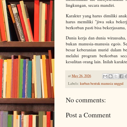
lingkungan, secara mandiri.
Karakter yang harus dimiliki ana
harus memiliki "jiwa suka beker
berkorban pasti bisa bekerjasama, 
Dunia kerja dan dunia wirausaha
bukan manusia-manusia egois. Se
besar keberanian murid dalam be
melalui program berkorban se
kesulitan orang lain. Inilah kara
at
May 26, 2026
Labels:
kurban bentuk manusia unggul
No comments:
Post a Comment