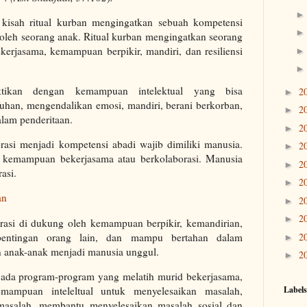
 kisah ritual kurban mengingatkan sebuah kompetensi
i oleh seorang anak. Ritual kurban mengingatkan seorang
kerjasama, kemampuan berpikir, mandiri, dan resiliensi
ktikan dengan kemampuan intelektual yang bisa
2
►
Tuhan, mengendalikan emosi, mandiri, berani berkorban,
2
►
lam penderitaan.
2
►
rasi menjadi kompetensi abadi wajib dimiliki manusia.
2
►
 kemampuan bekerjasama atau berkolaborasi. Manusia
2
►
rasi.
2
►
an
2
►
2
►
rasi di dukung oleh kemampuan berpikir, kemandirian,
2
pentingan orang lain, dan mampu bertahan dalam
►
n anak-anak menjadi manusia unggul.
2
►
 ada program-program yang melatih murid bekerjasama,
Labels
mampuan inteleltual untuk menyelesaikan masalah,
asalah, membantu menyelesaikan masalah sosial dan