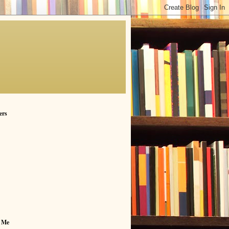
ers
 Me