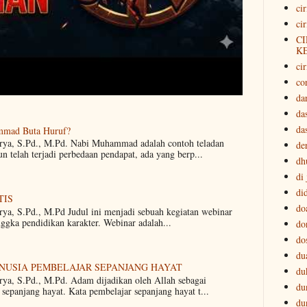
ci
ci
CI
K
cir
co
da
da
da
mmad Buta Huruf?
arya, S.Pd., M.Pd. Nabi Muhammad adalah contoh teladan
der
 telah terjadi perbedaan pendapat, ada yang berp...
dh
di
di
TIS
do
rya, S.Pd., M.Pd Judul ini menjadi sebuah kegiatan webinar
nggka pendidikan karakter. Webinar adalah...
do
do
du
ANUSIA PEMBELAJAR SEPANJANG HAYAT
du
rya, S.Pd., M.Pd. Adam dijadikan oleh Allah sebagai
du
sepanjang hayat. Kata pembelajar sepanjang hayat t...
du