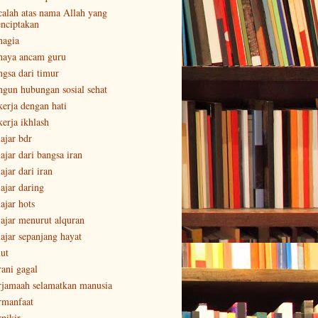
calah atas nama Allah yang
nciptakan
hagia
haya ancam guru
ngsa dari timur
ngun hubungan sosial sehat
kerja dengan hati
kerja ikhlash
lajar bdr
ajar dari bangsa iran
ajar dari iran
lajar daring
ajar hots
lajar menurut alquran
lajar sepanjang hayat
lut
rani gagal
rjamaah selamatkan manusia
rmanfaat
rpikir