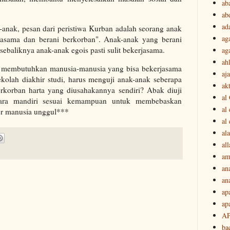
ab
ab
ad
k-anak, pesan dari peristiwa Kurban adalah seorang anak
ag
jasama dan berani berkorban". Anak-anak yang berani
sebaliknya anak-anak egois pasti sulit bekerjasama.
ag
ah
, membutuhkan manusia-manusia yang bisa bekerjasama
aj
kolah diakhir studi, harus menguji anak-anak seberapa
akt
rkorban harta yang diusahakannya sendiri? Abak diuji
al
cara mandiri sesuai kemampuan untuk membebaskan
al
kter manusia unggul***
al
ala
all
am
an
an
ap
ap
A
ba