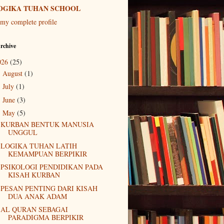
OGIKA TUHAN SCHOOL
my complete profile
rchive
026
(25)
August
(1)
►
July
(1)
►
June
(3)
►
May
(5)
▼
KURBAN BENTUK MANUSIA
UNGGUL
LOGIKA TUHAN LATIH
KEMAMPUAN BERPIKIR
PSIKOLOGI PENDIDIKAN PADA
KISAH KURBAN
PESAN PENTING DARI KISAH
DUA ANAK ADAM
AL QURAN SEBAGAI
PARADIGMA BERPIKIR