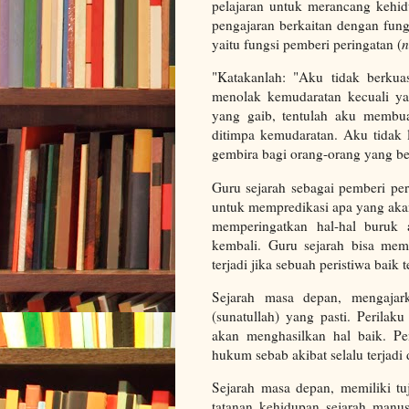
pelajaran untuk merancang kehid
pengajaran berkaitan dengan fung
yaitu fungsi pemberi peringatan (
n
"Katakanlah: "Aku tidak berkua
menolak kemudaratan kecuali ya
yang gaib, tentulah aku membu
ditimpa kemudaratan. Aku tidak 
gembira bagi orang-orang yang ber
Guru sejarah sebagai pemberi per
untuk mempredikasi apa yang akan 
memperingatkan hal-hal buruk a
kembali. Guru sejarah bisa mem
terjadi jika sebuah peristiwa baik t
Sejarah masa depan, mengajar
(sunatullah) yang pasti. Perila
akan menghasilkan hal baik. Pe
hukum sebab akibat selalu terjad
Sejarah masa depan, memiliki 
tatanan kehidupan sejarah manu