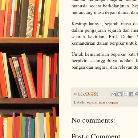
manusia secara berkelanjutan. 
merancang masa depan damai dan 
Kesimpulannya, sejarah masa de
dalam pengajaran sejarah dan me
sejarah kekinian. Prof. Dadan
kemandirian dalam berpikir untuk 
Untuk kemandirian beprikir, kita t
berpikir sesungguhnya adalah k
bangsa dan negara, dan relevan d
at
July 05, 2026
Labels:
sejarah masa depan
No comments:
Post a Comment