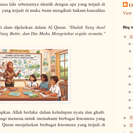
masa lalu sebenarnya identik dengan apa yang terjadi di
L
 yang terjadi di muka bumi mengikuti hukum kausalitas
View 
di alam dijelaskan dalam Al Quran.
"Dialah Yang Awal
Blog A
Yang Batin; dan Dia Maha Mengetahui segala sesuatu."
2
▼
tapkan Allah berlaku dalam kehidupan nyata dan ghaib.
2
►
 bagi manusia untuk memahami berbagai fenomena yang
Al Quran menjelaskan berbagai fenomena yang terjadi di
2
►