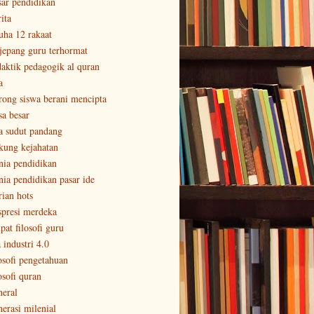
sar pendidikan
ita
uha 12 rakaat
 jepang guru terhormat
daktik pedagogik al quran
a
rong siswa berani mencipta
sa besar
a sudut pandang
kung kejahatan
nia pendidikan
nia pendidikan pasar ide
rian hots
spresi merdeka
pat filosofi guru
 industri 4.0
losofi pengetahuan
osofi quran
neral
nerasi milenial