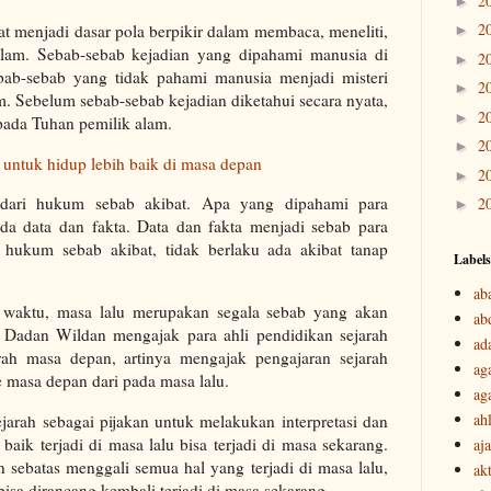
2
►
2
at menjadi dasar pola berpikir dalam membaca, meneliti,
►
lam. Sebab-sebab kejadian yang dipahami manusia di
2
►
bab-sebab yang tidak pahami manusia menjadi misteri
2
►
m. Sebelum sebab-sebab kejadian diketahui secara nyata,
2
►
pada Tuhan pemilik alam.
2
►
 untuk hidup lebih baik di masa depan
2
►
 dari hukum sebab akibat. Apa yang dipahami para
2
►
ada data dan fakta. Data dan fakta menjadi sebab para
 hukum sebab akibat, tidak berlaku ada akibat tanap
Labels
ab
 waktu, masa lalu merupakan segala sebab yang akan
ab
f. Dadan Wildan mengajak para ahli pendidikan sejarah
ad
rah masa depan, artinya mengajak pengajaran sejarah
ag
 masa depan dari pada masa lalu.
ag
ah
jarah sebagai pijakan untuk melakukan interpretasi dan
 baik terjadi di masa lalu bisa terjadi di masa sekarang.
aj
n sebatas menggali semua hal yang terjadi di masa lalu,
akt
bisa dirancang kembali terjadi di masa sekarang.