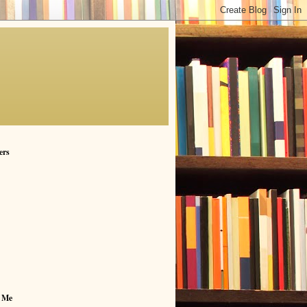
ers
 Me