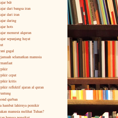
lajar bdr
ajar dari bangsa iran
ajar dari iran
lajar daring
ajar hots
lajar menurut alquran
lajar sepanjang hayat
lut
rani gagal
rjamaah selamatkan manusia
rmanfaat
rpikir
rpikir cepat
pikir kritis
pikir reflektif ajaran al quran
runtung
yond qurban
sa hambat lahirnya pemikir
sakan manusia melihat Tuhan?
kan bangsa pengikut