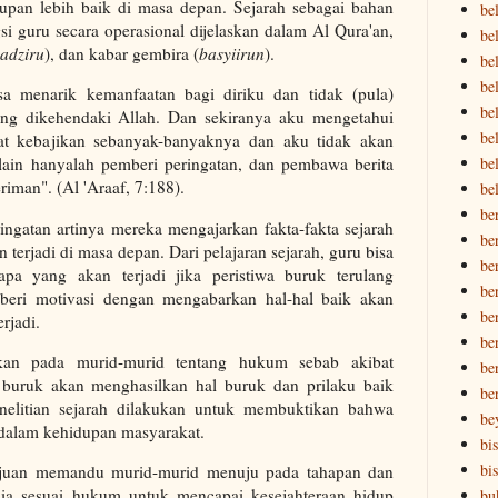
upan lebih baik di masa depan. Sejarah sebagai bahan
be
si guru secara operasional dijelaskan dalam Al Qura'an,
bel
adziru
), dan kabar gembira (
basyiirun
).
bel
be
sa menarik kemanfaatan bagi diriku dan tidak (pula)
bel
ng dikehendaki Allah. Dan sekiranya aku mengetahui
be
at kebajikan sebanyak-banyaknya dan aku tidak akan
be
lain hanyalah pemberi peringatan, dan pembawa berita
iman". (Al 'Araaf, 7:188).
be
be
ingatan artinya mereka mengajarkan fakta-fakta sejarah
be
terjadi di masa depan. Dari pelajaran sejarah, guru bisa
be
pa yang akan terjadi jika peristiwa buruk terulang
be
beri motivasi dengan mengabarkan hal-hal baik akan
be
erjadi.
ber
kan pada murid-murid tentang hukum sebab akibat
ber
ku buruk akan menghasilkan hal buruk dan prilaku baik
be
nelitian sejarah dilakukan untuk membuktikan bahwa
be
i dalam kehidupan masyarakat.
bi
bi
tujuan memandu murid-murid menuju pada tahapan dan
sia sesuai hukum untuk mencapai kesejahteraan hidup
bu