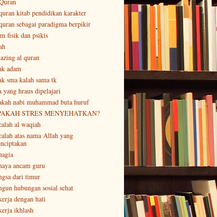
 Quran
 quran kitab pendidikan karakter
 quran sebagai paradigma berpikir
m fisik dan psikis
ah
azing al quran
ak adam
ak sma kalah sama tk
a yang hraus dipelajari
akah nabi muhammad buta huruf
PAKAH STRES MENYEHATKAN?
calah al waqiah
calah atas nama Allah yang
nciptakan
hagia
haya ancam guru
ngsa dari timur
ngun hubungan sosial sehat
kerja dengan hati
kerja ikhlash