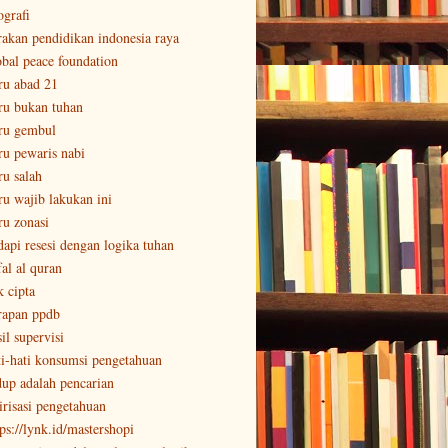
ografi
rakan pendidikan indonesia raya
obal peace foundation
ru abad 21
ru bukan tuhan
ru gembul
ru pewaris nabi
ru salah
ru wajib lakukan ini
ru zonasi
dapi resesi dengan logika tuhan
fal al quran
k cipta
rapan ppdb
il supervisi
ti-hati konsumsi pengetahuan
dup adalah pencarian
lirisasi pengetahuan
tps://lynk.id/mastershopi