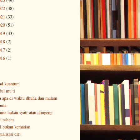
023
(49)
022
(38)
021
(33)
020
(51)
019
(33)
018
(2)
017
(2)
016
(1)
ad kuantum
dul mu'ti
a apa di waktu dhuha dan malam
ama
ama bukan syair atau dongeng
li saham
al bukan kematian
ualisasi diri