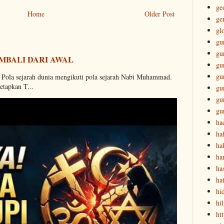
ge
Home
Older Post
ge
gl
gu
gu
MBALI DARI AWAL
gu
gu
. Pola sejarah dunia mengikuti pola sejarah Nabi Muhammad.
etapkan T...
gu
gu
gu
ha
ha
ha
ha
has
ha
hi
hi
ht