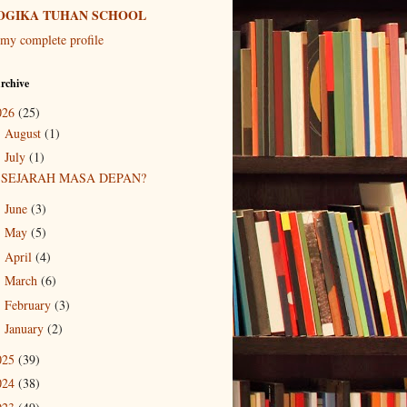
OGIKA TUHAN SCHOOL
my complete profile
rchive
026
(25)
August
(1)
►
July
(1)
▼
SEJARAH MASA DEPAN?
June
(3)
►
May
(5)
►
April
(4)
►
March
(6)
►
February
(3)
►
January
(2)
►
025
(39)
024
(38)