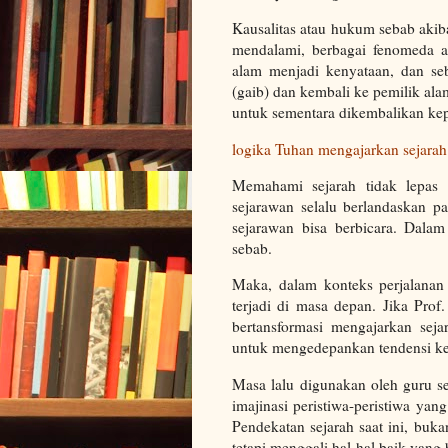
Kausalitas atau hukum sebab akib
mendalami, berbagai fenomeda a
alam menjadi kenyataan, dan se
(gaib) dan kembali ke pemilik ala
untuk sementara dikembalikan ke
logika Tuhan mengajarkan sejarah
Memahami sejarah tidak lepas
sejarawan selalu berlandaskan p
sejarawan bisa berbicara. Dalam
sebab.
Maka, dalam konteks perjalanan
terjadi di masa depan. Jika Pro
bertansformasi mengajarkan seja
untuk mengedepankan tendensi ke
Masa lalu digunakan oleh guru se
imajinasi peristiwa-peristiwa yang
Pendekatan sejarah saat ini, buka
tetapi menggali hal-hal baik yang 