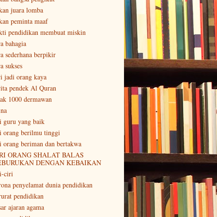
kan juara lomba
kan peminta maaf
kti pendidikan membuat miskin
ra bahagia
ra sederhana berpikir
ra sukses
ri jadi orang kaya
rita pendek Al Quran
tak 1000 dermawan
ina
ri guru yang baik
ri orang berilmu tinggi
ri orang beriman dan bertakwa
RI ORANG SHALAT BALAS
EBURUKAN DENGAN KEBAIKAN
i-ciri
rona penyelamat dunia pendidikan
rurat pendidikan
sar ajaran agama