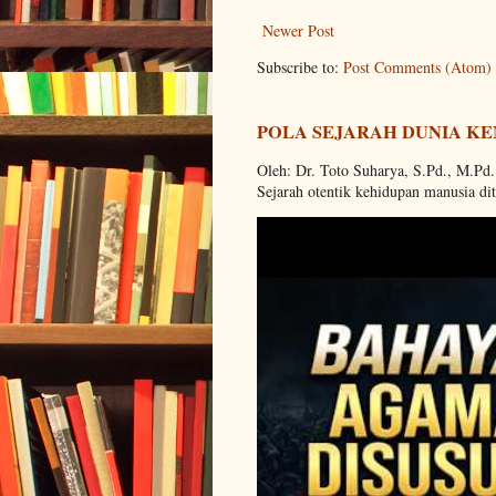
Newer Post
Subscribe to:
Post Comments (Atom)
POLA SEJARAH DUNIA KE
Oleh: Dr. Toto Suharya, S.Pd., M.Pd
Sejarah otentik kehidupan manusia dit