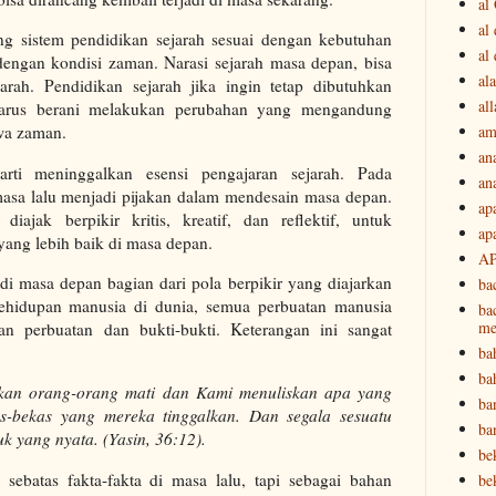
al
al
g sistem pendidikan sejarah sesuai dengan kebutuhan
al
dengan kondisi zaman. Narasi sejarah masa depan, bisa
ala
jarah. Pendidikan sejarah jika ingin tetap dibutuhkan
all
harus berani melakukan perubahan yang mengandung
am
iwa zaman.
an
rti meninggalkan esensi pengajaran sejarah. Pada
an
masa lalu menjadi pijakan dalam mendesain masa depan.
ap
iajak berpikir kritis, kreatif, dan reflektif, untuk
ap
yang lebih baik di masa depan.
A
i masa depan bagian dari pola berpikir yang diajarkan
ba
ehidupan manusia di dunia, semua perbuatan manusia
ba
me
an perbuatan dan bukti-bukti. Keterangan ini sangat
ba
ba
an orang-orang mati dan Kami menuliskan apa yang
ba
s-bekas yang mereka tinggalkan. Dan segala sesuatu
ba
k yang nyata. (Yasin, 36:12).
be
 sebatas fakta-fakta di masa lalu, tapi sebagai bahan
be