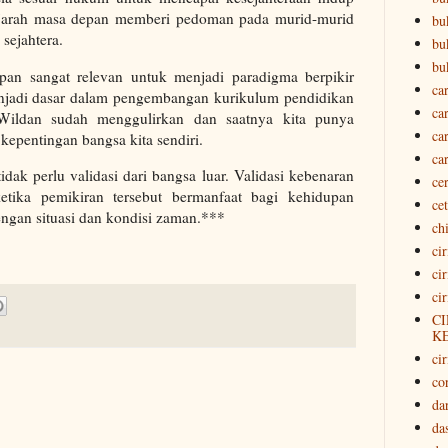
Sejarah masa depan memberi pedoman pada murid-murid
bu
sejahtera.
bu
bu
pan sangat relevan untuk menjadi paradigma berpikir
ca
njadi dasar dalam pengembangan kurikulum pendidikan
ca
 Wildan sudah menggulirkan dan saatnya kita punya
ca
kepentingan bangsa kita sendiri.
ca
idak perlu validasi dari bangsa luar. Validasi kebenaran
ce
etika pemikiran tersebut bermanfaat bagi kehidupan
ce
engan situasi dan kondisi zaman.***
ch
ci
ci
ci
CI
K
cir
co
da
da