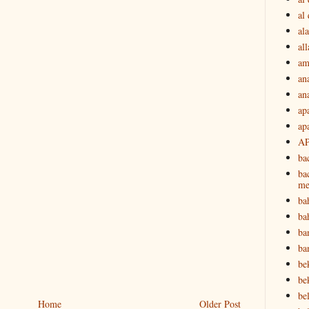
al
ala
all
am
an
an
ap
ap
A
ba
ba
me
ba
ba
ba
ba
be
be
be
Home
Older Post