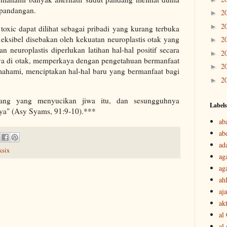
n pandangan.
2
►
2
►
oxic dapat dilihat sebagai pribadi yang kurang terbuka
fleksibel disebakan oleh kekuatan neuroplastis otak yang
2
►
 neuroplastis diperlukan latihan hal-hal positif secara
2
►
a di otak, memperkaya dengan pengetahuan bermanfaat
2
►
ahami, menciptakan hal-hal baru yang bermanfaat bagi
2
►
rang yang menyucikan jiwa itu, dan sesungguhnya
Labels
ya" (Asy Syams, 91:9-10).***
ab
ab
ad
ksix
ag
ag
ah
aj
akt
al
al