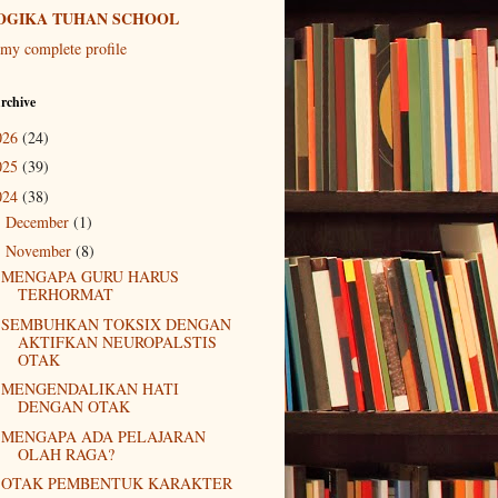
OGIKA TUHAN SCHOOL
my complete profile
rchive
026
(24)
025
(39)
024
(38)
December
(1)
►
November
(8)
▼
MENGAPA GURU HARUS
TERHORMAT
SEMBUHKAN TOKSIX DENGAN
AKTIFKAN NEUROPALSTIS
OTAK
MENGENDALIKAN HATI
DENGAN OTAK
MENGAPA ADA PELAJARAN
OLAH RAGA?
OTAK PEMBENTUK KARAKTER