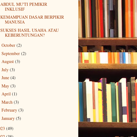
ABDUL MU'TI PEMIKIR
INKLUSIF
KEMAMPUAN DASAR BERPIKIR
MANUSIA
SUKSES HASIL USAHA ATAU
KEBERUNTUNGAN?
October
(2)
►
September
(2)
►
August
(3)
►
July
(3)
►
June
(4)
►
May
(3)
►
April
(1)
►
March
(3)
►
February
(3)
►
January
(5)
►
023
(49)
022
(38)