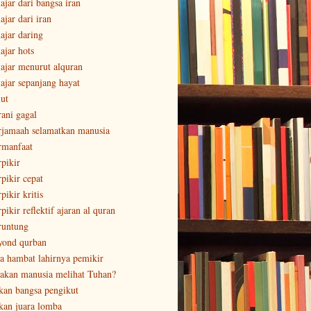
ajar dari bangsa iran
ajar dari iran
lajar daring
ajar hots
lajar menurut alquran
lajar sepanjang hayat
lut
rani gagal
rjamaah selamatkan manusia
rmanfaat
rpikir
rpikir cepat
pikir kritis
pikir reflektif ajaran al quran
runtung
yond qurban
sa hambat lahirnya pemikir
sakan manusia melihat Tuhan?
kan bangsa pengikut
kan juara lomba