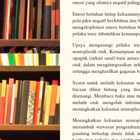
emosi yang sifatnya negatif palin
Emosi bertahan hidup kekuatanny
pola pikir negatif berlebihan dan 
mengeksploitasi emosi bertahan
prilaku toxic dibutuhkan kemamp
Upaya mengurangi prilaku tox
neuroplastik otak. Kemampuan n
sipaptik (sirkuit saraf) baru anta
otak dalam mengintegrasikan inf
sehingga menghasilkan gagasan b
Syarat untuk melatih kekuatan ne
bacaan diluar bidang yang dis
disenangi. Membaca buku atau me
melatih otak mengolah inform
meningkatkan kekuatan neuroplast
Meningkatkan kekuatan neuropl
menambah wawasan pengetahuan 
pandang terhadap dunia tidak 
keribadian terbuka dan adaftif m