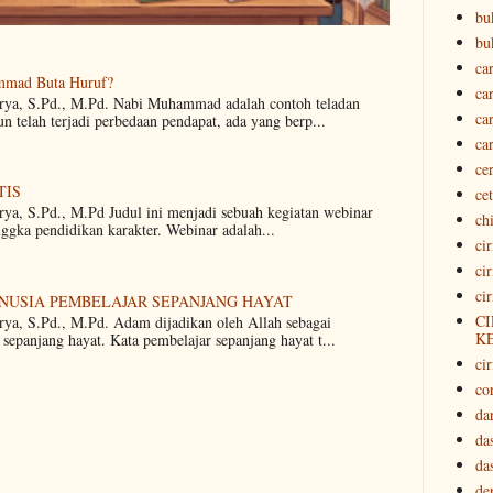
bu
bu
ca
mmad Buta Huruf?
ca
arya, S.Pd., M.Pd. Nabi Muhammad adalah contoh teladan
ca
 telah terjadi perbedaan pendapat, ada yang berp...
ca
ce
TIS
ce
rya, S.Pd., M.Pd Judul ini menjadi sebuah kegiatan webinar
ch
nggka pendidikan karakter. Webinar adalah...
ci
ci
ci
ANUSIA PEMBELAJAR SEPANJANG HAYAT
CI
rya, S.Pd., M.Pd. Adam dijadikan oleh Allah sebagai
K
sepanjang hayat. Kata pembelajar sepanjang hayat t...
cir
co
da
da
da
der