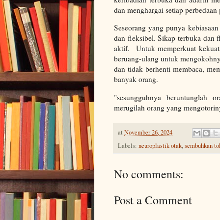
dan menghargai setiap perbedaa
Seseorang yang punya kebiasaan t
dan fleksibel. Sikap terbuka dan 
aktif. Untuk memperkuat kekuatan
beruang-ulang untuk mengokohny
dan tidak berhenti membaca, mem
banyak orang.
"sesungguhnya beruntunglah o
merugilah orang yang mengotorin
at
November 26, 2024
Labels:
neuroplastik otak
,
sembuhkan to
No comments:
Post a Comment