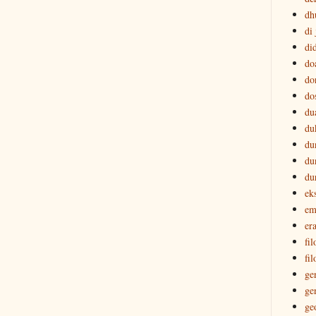
dh
di
di
do
do
do
du
du
du
du
du
ek
em
era
fi
fil
ge
ge
ge