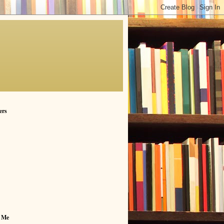
ers
 Me