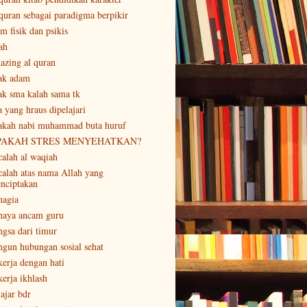
 quran sebagai paradigma berpikir
m fisik dan psikis
ah
azing al quran
ak adam
ak sma kalah sama tk
a yang hraus dipelajari
akah nabi muhammad buta huruf
PAKAH STRES MENYEHATKAN?
calah al waqiah
calah atas nama Allah yang
nciptakan
hagia
haya ancam guru
ngsa dari timur
ngun hubungan sosial sehat
kerja dengan hati
kerja ikhlash
lajar bdr