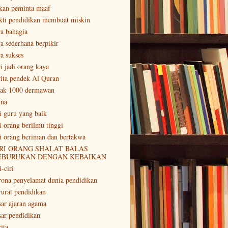
kan peminta maaf
kti pendidikan membuat miskin
ra bahagia
ra sederhana berpikir
ra sukses
ri jadi orang kaya
rita pendek Al Quran
tak 1000 dermawan
ina
ri guru yang baik
ri orang berilmu tinggi
ri orang beriman dan bertakwa
RI ORANG SHALAT BALAS
EBURUKAN DENGAN KEBAIKAN
i-ciri
rona penyelamat dunia pendidikan
rurat pendidikan
sar ajaran agama
sar pendidikan
ita