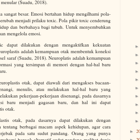
g menular (Suadu, 2018).
a sangat besar. Emosi bertahan hidup mengilhami pola-
berubah menjadi prilaku toxic. Pola pikir toxic cenderung
 hidup dan berbahaya bagi tubuh. Untuk menyembuhkan
uan mengelola emosi.
ic dapat dilakukan dengan mengaktifkan kekuatan
europlastis adalah kemampuan otak membentuk koneksi
ra sel saraf (Suadu, 2018). Neuroplatis adalah kemampuan
ormasi yang tersimpan di memori dengan hal-hal baru
aru.
uroplastis otak, dapat diawali dari mengakses bacaan-
enangi, menulis, atau melakukan hal-hal baru yang
lakukan pekerjaan-pekerjaan disenangi, pada dasarnya
asi baru menjadi gagasan baru, dan hal ini dapat
is otak.
astis otak, pada dasarnya dapat dilakukan dengan
tentang berbagai macam aspek kehidupan, agar cara
2
►
terjebak pada satu sudut pandang. Orang yang punya
2
emahami banyak alternatif sudut pandang melihat dunia
►