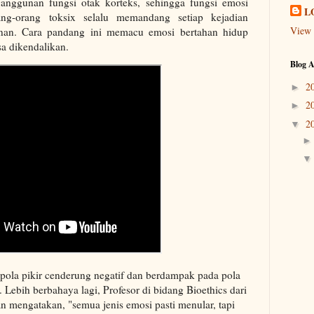
anggunan fungsi otak korteks, sehingga fungsi emosi
L
ang-orang toksix selalu memandang setiap kejadian
View 
anan. Cara pandang ini memacu emosi bertahan hidup
a dikendalikan.
Blog A
2
►
2
►
2
▼
 pola pikir cenderung negatif dan berdampak pada pola
 Lebih berbahaya lagi, Profesor di bidang Bioethics dari
n mengatakan, "semua jenis emosi pasti menular, tapi