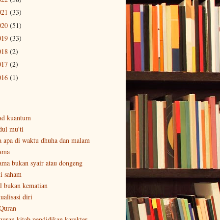
021
(33)
020
(51)
019
(33)
018
(2)
017
(2)
016
(1)
ad kuantum
dul mu'ti
a apa di waktu dhuha dan malam
ama
ama bukan syair atau dongeng
li saham
al bukan kematian
ualisasi diri
 Quran
 quran kitab pendidikan karakter