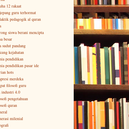
uha 12 rakaat
 jepang guru terhormat
daktik pedagogik al quran
a
rong siswa berani mencipta
sa besar
a sudut pandang
kung kejahatan
nia pendidikan
nia pendidikan pasar ide
rian hots
spresi merdeka
pat filosofi guru
 industri 4.0
losofi pengetahuan
osofi quran
neral
nerasi milenial
ografi