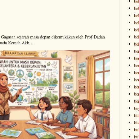
bel
bel
be
bel
be
be
. Gagasan sejarah masa depan dikemukakan oleh Prof Dadan
pada Kemah Akb...
be
be
be
be
be
be
ber
ber
be
be
bi
bi
bu
bu